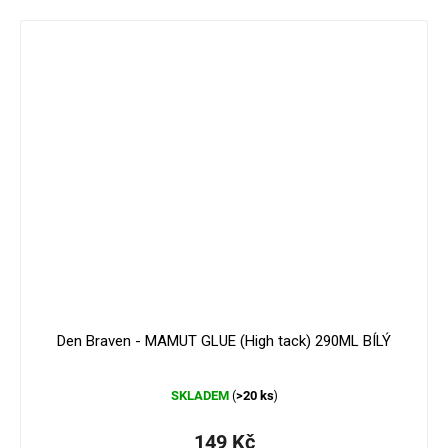
179 Kč
–16 %
Den Braven - MAMUT GLUE (High tack) 290ML BÍLÝ
Průměrné
SKLADEM
>20 ks
(
)
hodnocení
produktu
je
149 Kč