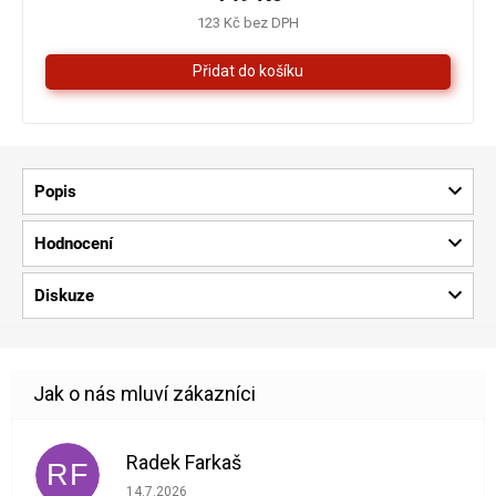
4,3
123 Kč bez DPH
z
5
hvězdiček.
Popis
Hodnocení
Diskuze
Radek Farkaš
RF
Hodnocení obchodu je 5 z 5 hvězdiček.
14.7.2026