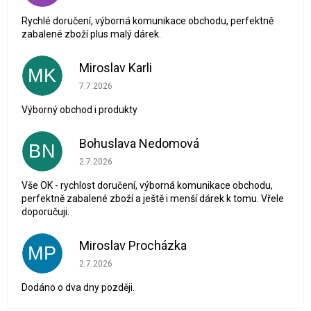
Rychlé doručení, výborná komunikace obchodu, perfektně
zabalené zboží plus malý dárek.
Miroslav Karli
MK
Hodnocení obchodu je 5 z 5 hvězdiček.
7.7.2026
Výborný obchod i produkty
Bohuslava Nedomová
BN
Hodnocení obchodu je 5 z 5 hvězdiček.
2.7.2026
Vše OK - rychlost doručení, výborná komunikace obchodu,
perfektně zabalené zboží a ještě i menší dárek k tomu. Vřele
doporučuji.
Miroslav Procházka
MP
Hodnocení obchodu je 1 z 5 hvězdiček.
2.7.2026
Dodáno o dva dny později.