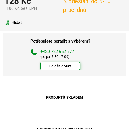
128 Kč
K odeslání do 5-10
106 Kč bez DPH
prac. dnů
Měrná
cena:
Hlídat
Potřebujete poradit s výběrem?
+420 722 652 777
(po-pá: 7:30-17:00)
Položit dotaz
PRODUKTŮ SKLADEM
GARANCE KVALITNÍHO NÁTĚRU