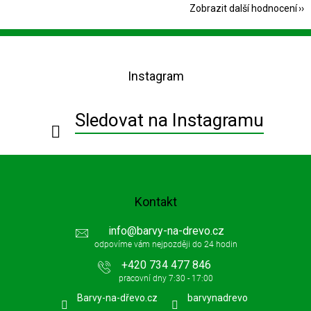
Zobrazit další hodnocení
Z
á
p
Instagram
a
t
í
Sledovat na Instagramu
Kontakt
info
@
barvy-na-drevo.cz
+420 734 477 846
Barvy-na-dřevo.cz
barvynadrevo