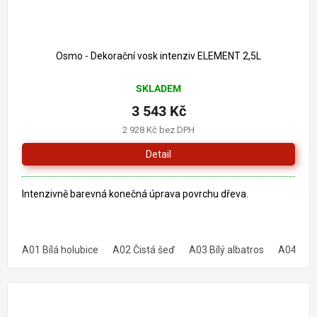
Osmo - Dekorační vosk intenziv ELEMENT 2,5L
SKLADEM
3 543 Kč
2 928 Kč bez DPH
Detail
Intenzivně barevná konečná úprava povrchu dřeva.
A01 Bílá holubice
A02 Čistá šeď
A03 Bílý albatros
A04 Šedý