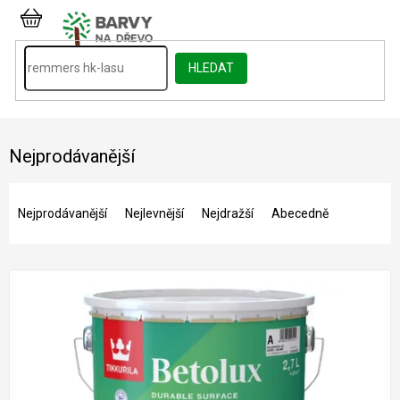
Přejít
na
NÁKUPNÍ
obsah
KOŠÍK
HLEDAT
Nejprodávanější
Ř
a
Nejprodávanější
Nejlevnější
Nejdražší
Abecedně
z
e
V
n
ý
í
p
p
i
r
s
o
p
d
r
u