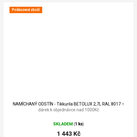
Poškozené zboží
1 643 Kč
–12 %
NAMÍCHANÝ ODSTÍN - Tikkurila BETOLUX 2,7L RAL 8017
+
dárek k objednávce nad 1000Kč
SKLADEM
1 ks
(
)
1 443 Kč