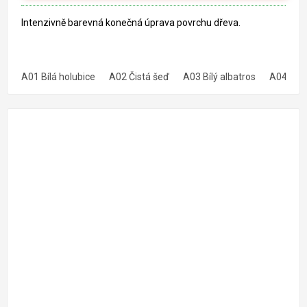
Intenzivně barevná konečná úprava povrchu dřeva.
A01 Bílá holubice
A02 Čistá šeď
A03 Bílý albatros
A04 Šedý