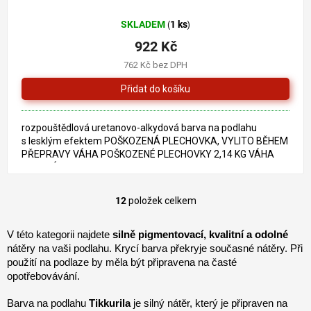
SKLADEM
1 ks
(
)
922 Kč
762 Kč bez DPH
rozpouštědlová uretanovo-alkydová barva na podlahu
s lesklým efektem POŠKOZENÁ PLECHOVKA, VYLITO BĚHEM
PŘEPRAVY VÁHA POŠKOZENÉ PLECHOVKY 2,14 KG VÁHA
ORIGINÁL PLECHOVKY...
12
položek celkem
O
v
l
V této kategorii najdete 
silně pigmentovací, kvalitní a odolné
á
nátěry na vaši podlahu. Krycí barva překryje současné nátěry. Při 
d
použití na podlaze by měla být připravena na časté 
a
opotřebovávání. 
c
í
Barva na podlahu 
Tikkurila
 je silný nátěr, který je připraven na 