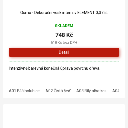
Osmo - Dekorační vosk intenziv ELEMENT 0,375L
SKLADEM
748 Kč
618 Kč bez DPH
Detail
Intenzivně barevná konečná úprava povrchu dřeva.
A01 Bílá holubice
A02 Čistá šeď
A03 Bílý albatros
A04 Šedý