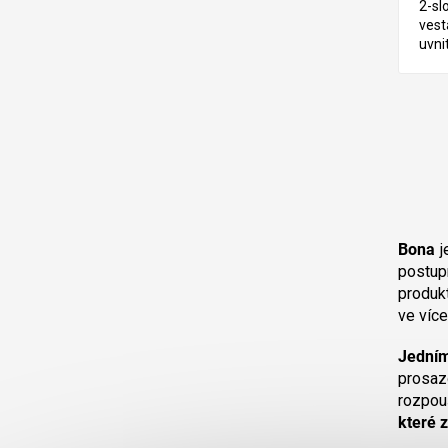
2-sl
vest
uvni
LIST
Bona
j
postup
produk
ve více
Jedním
prosaz
rozpou
které z