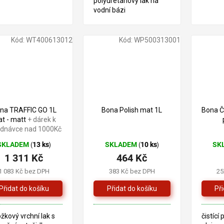
polyuretanový lak na
vodní bázi
Kód:
WT400613012
Kód:
WP500313001
na TRAFFIC GO 1L
Bona Polish mat 1L
Bona Či
t - matt
+ dárek k
ednávce nad 1000Kč
SKLADEM
13 ks
SKLADEM
10 ks
SK
(
)
(
)
1 311 Kč
464 Kč
1 083 Kč bez DPH
383 Kč bez DPH
25
ožkový vrchní lak s
čistící