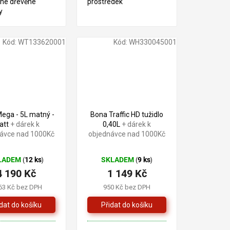
ané dřevěné
prostředek
y
Kód:
WT133620001
Kód:
WH330045001
ega - 5L matný -
Bona Traffic HD tužidlo
att
+ dárek k
0,40L
+ dárek k
ávce nad 1000Kč
objednávce nad 1000Kč
LADEM
12 ks
SKLADEM
9 ks
(
)
(
)
4 190 Kč
1 149 Kč
63 Kč bez DPH
950 Kč bez DPH