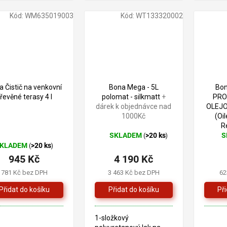
Kód:
WM635019003
Kód:
WT133320002
 Čistič na venkovní
Bona Mega - 5L
Bo
řevěné terasy 4 l
polomat - silkmatt
+
PRO
dárek k objednávce nad
OLEJ
1000Kč
(Oi
R
SKLADEM
>20 ks
S
(
)
Průměrné
Prům
KLADEM
>20 ks
(
)
hodnocení
hodn
945 Kč
4 190 Kč
produktu
prod
je
je
781 Kč bez DPH
3 463 Kč bez DPH
62
5,0
5,0
z
z
5
5
hvězdiček.
hvězd
1-složkový