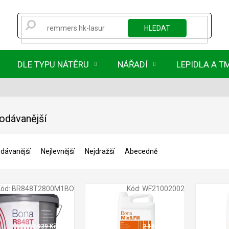
HLEDAT
DLE TYPU NÁTĚRU
NÁŘADÍ
LEPIDLA A T
odávanější
dávanější
Nejlevnější
Nejdražší
Abecedně
Kód:
BR848T2800M1BO
Kód:
WF21002002
2 939 Kč
2 195 Kč