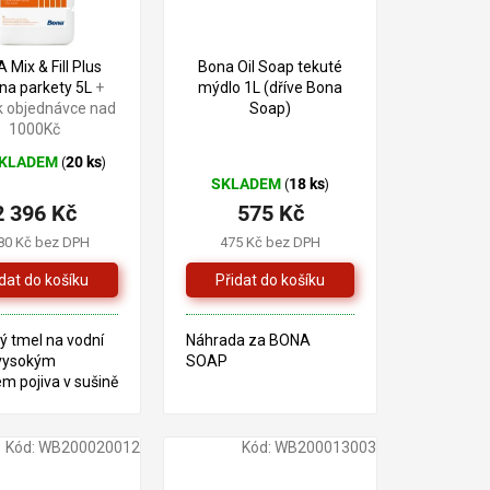
–4 %
 Mix & Fill Plus
Bona Oil Soap tekuté
 na parkety 5L
+
mýdlo 1L (dříve Bona
k objednávce nad
Soap)
1000Kč
KLADEM
20 ks
(
)
ěrné
SKLADEM
18 ks
(
)
ocení
2 396 Kč
575 Kč
uktu
80 Kč bez DPH
475 Kč bez DPH
iček.
ý tmel na vodní
Náhrada za BONA
 vysokým
SOAP
m pojiva v sušině
Kód:
WB200020012
Kód:
WB200013003