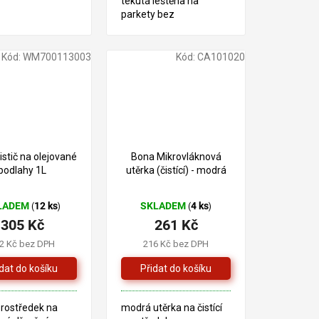
tekutá leštěna na
parkety bez
rozpouštědla k
ošetřování lakovaných
parket a jiných
Kód:
WM700113003
Kód:
CA101020
dřevěných podlah.
stič na olejované
Bona Mikrovláknová
podlahy 1L
utěrka (čistící) - modrá
LADEM
12 ks
SKLADEM
4 ks
(
)
(
)
305 Kč
261 Kč
2 Kč bez DPH
216 Kč bez DPH
 prostředek na
modrá utěrka na čistící