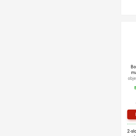
Bo
ma
obj
2-sl