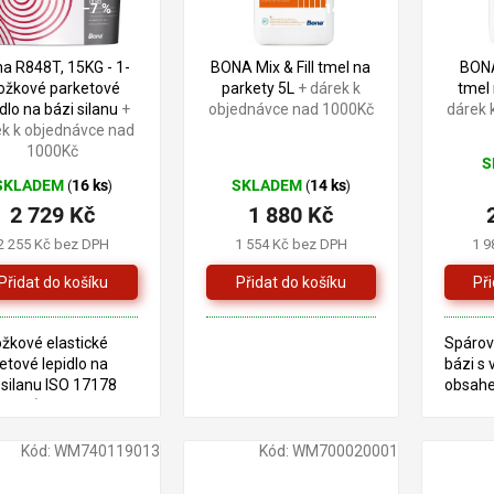
–7 %
–14 %
a R848T, 15KG - 1-
BONA Mix & Fill tmel na
BONA
ložkové parketové
parkety 5L
+ dárek k
tmel
idlo na bázi silanu
+
objednávce nad 1000Kč
dárek 
ek k objednávce nad
1000Kč
S
Prům
SKLADEM
16 ks
SKLADEM
14 ks
(
)
(
)
hodn
2 729 Kč
1 880 Kč
prod
je
2 255 Kč bez DPH
1 554 Kč bez DPH
1 9
5,0
z
5
hvězd
ožkové elastické
Spárov
etové lepidlo na
bázi s
 silanu ISO 17178
obsahe
stické) * Na povrchu
dla se může objevit
a - u lepidel v
Kód:
WM740119013
Kód:
WM700020001
íku je to standardní
- krustu z...