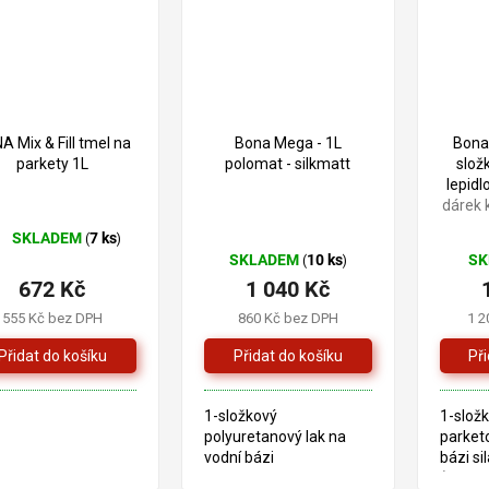
A Mix & Fill tmel na
Bona Mega - 1L
Bona
parkety 1L
polomat - silkmatt
slož
lepidl
dárek 
SKLADEM
7 ks
(
)
ůměrné
SKLADEM
10 ks
S
(
)
dnocení
672 Kč
1 040 Kč
oduktu
555 Kč bez DPH
860 Kč bez DPH
1 2
0
ězdiček.
1-složkový
1-složk
polyuretanový lak na
parketo
vodní bázi
bázi si
(elasti