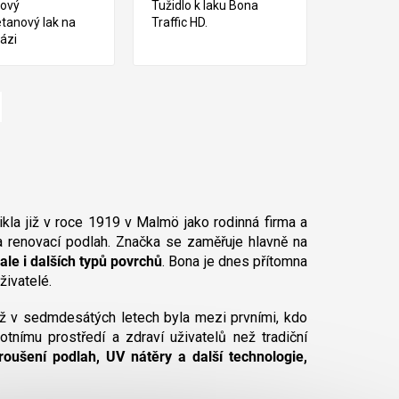
kový
Tužidlo k laku Bona
tanový lak na
Traffic HD.
ázi
ikla již v roce 1919 v Malmö jako rodinná firma a
 a renovací podlah. Značka se zaměřuje hlavně na
ale i dalších typů povrchů
. Bona je dnes přítomna
živatelé.
ž v sedmdesátých letech byla mezi prvními, kdo
otnímu prostředí a zdraví uživatelů než tradiční
oušení podlah, UV nátěry a další technologie,