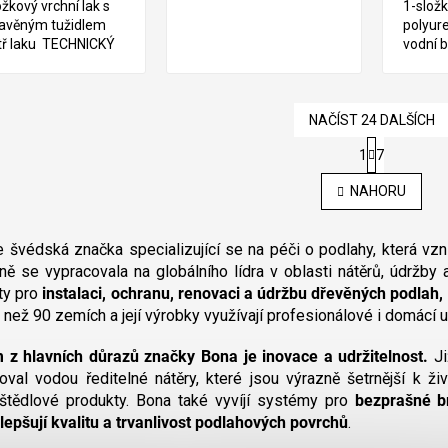
ožkový vrchní lak s
1-slož
avěným tužidlem
polyure
tř laku TECHNICKÝ
vodní b
NAČÍST 24 DALŠÍCH
S
1
7
t
O
r
v
NAHORU
á
l
n
á
k
d
o
e švédská značka specializující se na péči o podlahy, která vzn
a
v
ně se vypracovala na globálního lídra v oblasti nátěrů, údržby
c
á
ty pro
instalaci, ochranu, renovaci a údržbu dřevěných podlah, 
í
n
í
 než 90 zemích a její výrobky využívají profesionálové i domácí u
p
r
v
 z hlavních důrazů značky Bona je inovace a udržitelnost.
Ji
k
oval vodou ředitelné nátěry, které jsou výrazně šetrnější k živ
y
štědlové produkty. Bona také vyvíjí systémy pro
bezprašné br
v
lepšují kvalitu a trvanlivost podlahových povrchů
.
ý