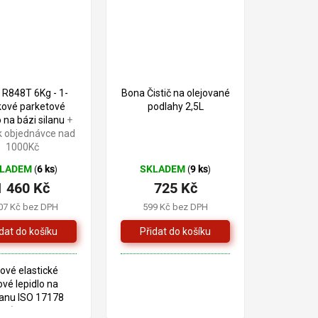
 R848T 6Kg - 1-
Bona Čistič na olejované
kové parketové
podlahy 2,5L
o na bázi silanu
+
k objednávce nad
1000Kč
KLADEM
6 ks
SKLADEM
9 ks
(
)
(
)
1 460 Kč
725 Kč
07 Kč bez DPH
599 Kč bez DPH
ové elastické
vé lepidlo na
lanu ISO 17178
cké)