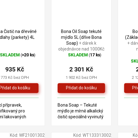
a Čistič na dřevěné
Bona Oil Soap tekuté
Bo
dlahy (parkety) 4L
mýdlo 5L (dříve Bona
(Zákla
Soap)
+ dárek k
+ dár
objednávce nad 1000Kč
SKLADEM
>20 ks
SKLADEM
17 ks
(
)
(
)
ůměrné
Průměrné
SK
dnocení
hodnocení
935 Kč
2 301 Kč
oduktu
produktu
je
773 Kč bez DPH
1 902 Kč bez DPH
2 1
5,0
z
5
zdiček.
hvězdiček.
cí přípravek,
Bona Soap – Tekuté
ifikovaný pro
mýdlo je mírně alkalický
ění lakovaných
čistič speciálně vyvinutý
ěných, korkových,
pro dřevěné podlahy
ovaných a
ošetřené oleji.
ovaných podlah.
Kód:
WF21001302
Kód:
WT133313002
Kó