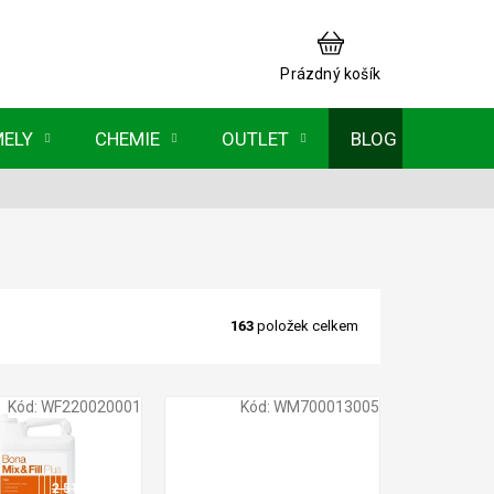
NÁKUPNÍ
KOŠÍK
Prázdný košík
MELY
CHEMIE
OUTLET
BLOG
163
položek celkem
Kód:
WF220020001
Kód:
WM700013005
2 510 Kč