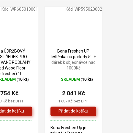
Kód:
WP605013001
Kód:
WP595020002
na ÚDRŽBOVÝ
Bona Freshen UP
STŘEDEK PRO
leštěnka na parkety 5L
+
OVANÉ PODLAHY
dárek k objednávce nad
led Wood Floor
1000Kč
efresher) 1L
KLADEM
10 ks
SKLADEM
10 ks
(
)
(
)
ěrné
Průměrné
ocení
hodnocení
754 Kč
2 041 Kč
uktu
produktu
je
3 Kč bez DPH
1 687 Kč bez DPH
5,0
z
5
iček.
hvězdiček.
Bona Freshen Up je