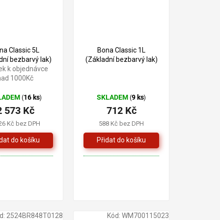
na Classic 5L
Bona Classic 1L
dní bezbarvý lak)
(Základní bezbarvý lak)
ek k objednávce
nad 1000Kč
LADEM
16 ks
SKLADEM
9 ks
(
)
(
)
2 573 Kč
712 Kč
26 Kč bez DPH
588 Kč bez DPH
d:
2524BR848T0128
Kód:
WM700115023