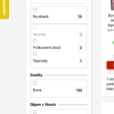
n
p
d
e
r
u
l
o
Bon
k
Na skladě
75
s
d
t
lep
u
ů
dár
k
Novinka
0
t
ů
Poškozené zboží
2
Výprodej
1
Značky
1-sl
park
bázi
Bona
163
(ela
lepi
krust
Objem v litrech
kbel
stav 