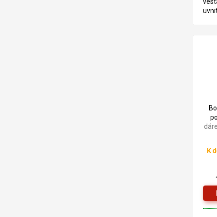
vest
uvni
LIST
Bo
po
dár
K d