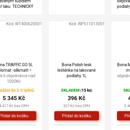
avěným tužidlem
olejov
tř laku TECHNICKÝ
podlah
Kód:
WT400620001
Kód:
WP511013001
na TRAFFIC GO 5L
Bona Polish lesk
Bona M
lomat -silkmatt
+
leštěnka na lakované
m
ek k objednávce nad
podlahy 1L
objedn
1000Kč
odání do 2-3 týdnů
SKLADEM
15 ks
SK
(
)
5 345 Kč
396 Kč
4 417 Kč bez DPH
327 Kč bez DPH
3 4