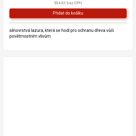
934 Kč bez DPH
5,0
z
5
hvězdiček.
silnovrstvá lazura, která se hodí pro ochranu dřeva vůči
povětrnostním vlivům