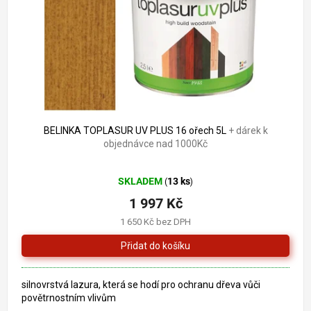
o
k
d
t
u
ů
k
t
ů
BELINKA TOPLASUR UV PLUS 16 ořech 5L
+ dárek k
objednávce nad 1000Kč
Průměrné
SKLADEM
13 ks
(
)
hodnocení
produktu
1 997 Kč
je
1 650 Kč bez DPH
5,0
z
5
hvězdiček.
silnovrstvá lazura, která se hodí pro ochranu dřeva vůči
povětrnostním vlivům