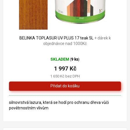
BELINKA TOPLASUR UV PLUS 17 teak 5L
+ dárek k
objednávce nad 1000Kč
Průměrné
SKLADEM
9 ks
(
)
hodnocení
produktu
1 997 Kč
je
1 650 Kč bez DPH
5,0
z
5
hvězdiček.
silnovrstvá lazura, která se hodí pro ochranu dřeva vůči
povětrnostním vlivům