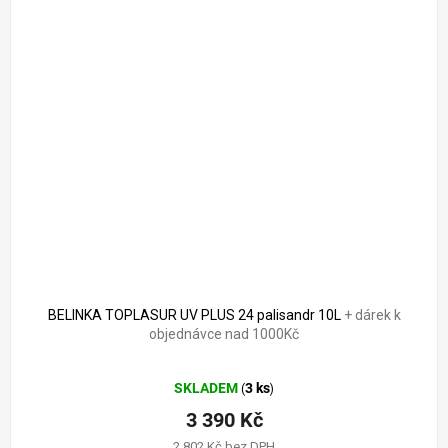
3 490 Kč
–2 %
BELINKA TOPLASUR UV PLUS 24 palisandr 10L
+ dárek k
objednávce nad 1000Kč
Průměrné
SKLADEM
3 ks
(
)
hodnocení
produktu
3 390 Kč
je
2 802 Kč bez DPH
5,0