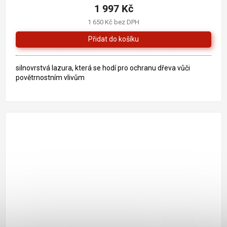
produktu
1 997 Kč
je
1 650 Kč bez DPH
4,5
z
5
hvězdiček.
silnovrstvá lazura, která se hodí pro ochranu dřeva vůči
povětrnostním vlivům