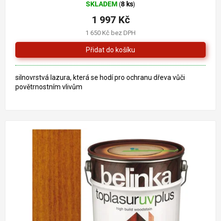
SKLADEM
8 ks
(
)
hodnocení
produktu
1 997 Kč
je
1 650 Kč bez DPH
5,0
z
5
hvězdiček.
silnovrstvá lazura, která se hodí pro ochranu dřeva vůči
povětrnostním vlivům