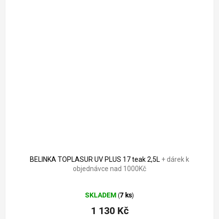
BELINKA TOPLASUR UV PLUS 17 teak 2,5L
+ dárek k
objednávce nad 1000Kč
Průměrné
SKLADEM
7 ks
(
)
hodnocení
produktu
1 130 Kč
je