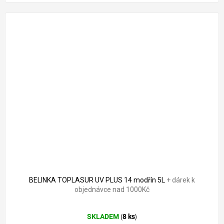
BELINKA TOPLASUR UV PLUS 14 modřín 5L
+ dárek k
objednávce nad 1000Kč
Průměrné
SKLADEM
8 ks
(
)
hodnocení