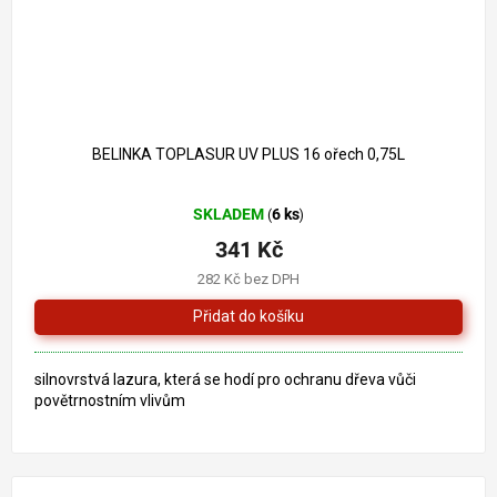
BELINKA TOPLASUR UV PLUS 16 ořech 0,75L
Průměrné
SKLADEM
6 ks
(
)
hodnocení
produktu
341 Kč
je
282 Kč bez DPH
5,0
z
5
hvězdiček.
silnovrstvá lazura, která se hodí pro ochranu dřeva vůči
povětrnostním vlivům