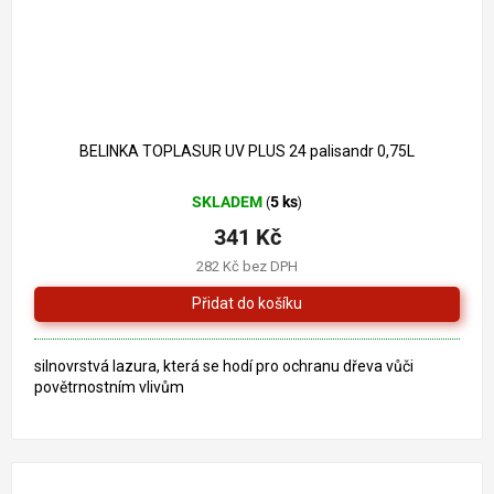
BELINKA TOPLASUR UV PLUS 24 palisandr 0,75L
SKLADEM
5 ks
(
)
341 Kč
282 Kč bez DPH
silnovrstvá lazura, která se hodí pro ochranu dřeva vůči
povětrnostním vlivům