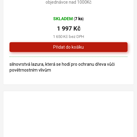
objednávce nad 1000Kč
Průměrné
SKLADEM
7 ks
(
)
hodnocení
produktu
1 997 Kč
je
1 650 Kč bez DPH
5,0
z
5
hvězdiček.
silnovrstvá lazura, která se hodí pro ochranu dřeva vůči
povětrnostním vlivům