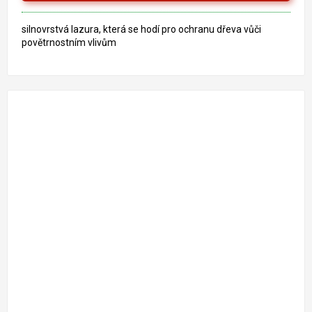
hvězdiček.
silnovrstvá lazura, která se hodí pro ochranu dřeva vůči
povětrnostním vlivům