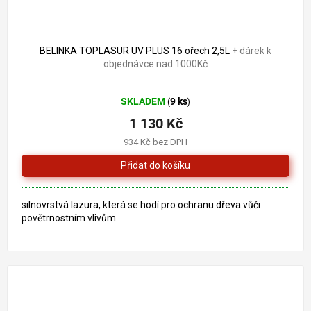
BELINKA TOPLASUR UV PLUS 16 ořech 2,5L
+ dárek k
objednávce nad 1000Kč
Průměrné
SKLADEM
9 ks
(
)
hodnocení
produktu
1 130 Kč
je
934 Kč bez DPH
5,0
z
5
hvězdiček.
silnovrstvá lazura, která se hodí pro ochranu dřeva vůči
povětrnostním vlivům