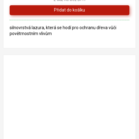
z
5
hvězdiček.
silnovrstvá lazura, která se hodí pro ochranu dřeva vůči
povětrnostním vlivům