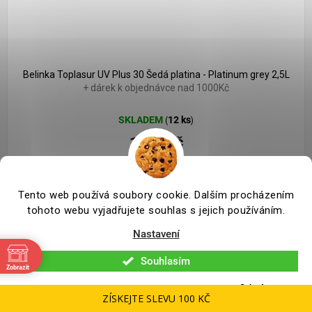
Belinka Toplasur UV Plus 30 Šedá platina - Platinum grey 2,5L
+ dárek k objednávce nad 1000Kč
SKLADEM
12 ks
(
)
1 130 Kč
934 Kč bez DPH
Tento web používá soubory cookie. Dalším procházením
tohoto webu vyjadřujete souhlas s jejich používáním.
silnovrstvá lazura, která se hodí pro ochranu dřeva vůči
Nastavení
povětrnostním vlivům
Souhlasím
Zobrazit
Odmítnout
ZÍSKEJTE SLEVU 100 KČ