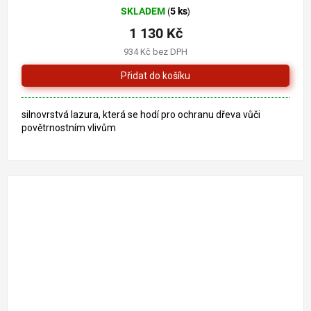
SKLADEM
5 ks
(
)
1 130 Kč
934 Kč bez DPH
silnovrstvá lazura, která se hodí pro ochranu dřeva vůči
povětrnostním vlivům