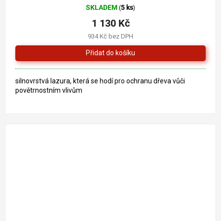
SKLADEM
5 ks
(
)
hodnocení
produktu
1 130 Kč
je
934 Kč bez DPH
5,0
z
5
hvězdiček.
silnovrstvá lazura, která se hodí pro ochranu dřeva vůči
povětrnostním vlivům