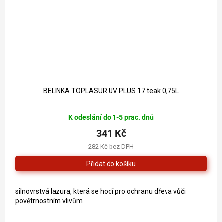
BELINKA TOPLASUR UV PLUS 17 teak 0,75L
Průměrné
K odeslání do 1-5 prac. dnů
hodnocení
produktu
341 Kč
je
282 Kč bez DPH
5,0
z
5
hvězdiček.
silnovrstvá lazura, která se hodí pro ochranu dřeva vůči
povětrnostním vlivům