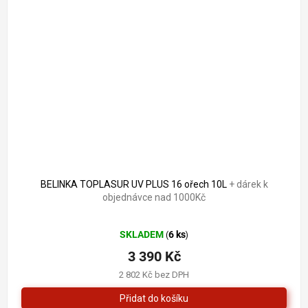
BELINKA TOPLASUR UV PLUS 16 ořech 10L
+ dárek k
objednávce nad 1000Kč
Průměrné
SKLADEM
6 ks
(
)
hodnocení
produktu
3 390 Kč
je
2 802 Kč bez DPH
5,0
z
5