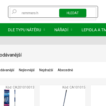
HLEDAT
DLE TYPU NÁTĚRU
NÁŘADÍ
LEPIDLA A T
odávanější
dávanější
Nejlevnější
Nejdražší
Abecedně
Kód:
CA201010013
Kód:
CA101015