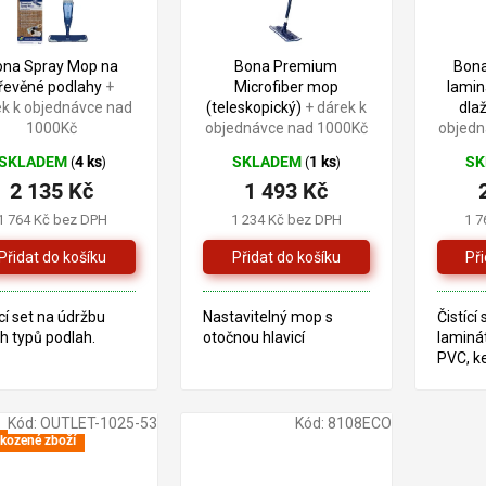
ona Spray Mop na
Bona Premium
Bona
řevěné podlahy
+
Microfiber mop
lamin
ek k objednávce nad
(teleskopický)
+ dárek k
dla
1000Kč
objednávce nad 1000Kč
objedn
SKLADEM
4 ks
SKLADEM
1 ks
S
(
)
(
)
2 135 Kč
1 493 Kč
1 764 Kč bez DPH
1 234 Kč bez DPH
1 7
ící set na údržbu
Nastavitelný mop s
Čistící
h typů podlah.
otočnou hlavicí
laminá
PVC, k
dlažeb
vinyl, 
Kód:
OUTLET-1025-53
Kód:
8108ECO
kozené zboží