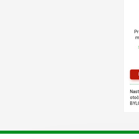
Pr
m
Nast
otoč
BYL
VYZ
ZNÁ
STA
Z