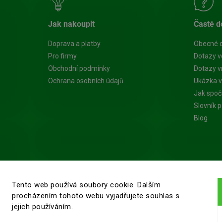
Jak nakoupit
Časté d
Doprava a platby
Obecné 
Pro firmy
Dotazy v
Obchodní podmínky
Dotazy vn
Ochrana osobních údajů
Ukázka v
Jak spoč
Slovník 
Blog
Tento web používá soubory cookie. Dalším
procházením tohoto webu vyjadřujete souhlas s
jejich používáním.