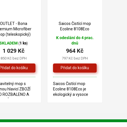
1 344 Kč
1 061 Kč
–23 %
–9 %
OUTLET - Bona
Saicos Čistící mop
emium Microfiber
Ecoline 8108Eco
op (teleskopický)
K odeslání do 4 prac.
SKLADEM
1 ks
dnů
(
)
1 029 Kč
964 Kč
850 Kč bez DPH
797 Kč bez DPH
avitelný mop s
Saicos Čistící mop
nou hlavicí ZBOŽÍ
Ecoline 8108Eco je
O ROZBALENO A
ekologický a vysoce
KOUŠENO, NESE
účinný prostředek pro
MKY POŠKOZENÍ
každodenní údržbu
V VIZ FOTO
dřevěných a lakovaných
O
podlah. Tento mop je
v
součástí řady Ecoline,
l
která klade...