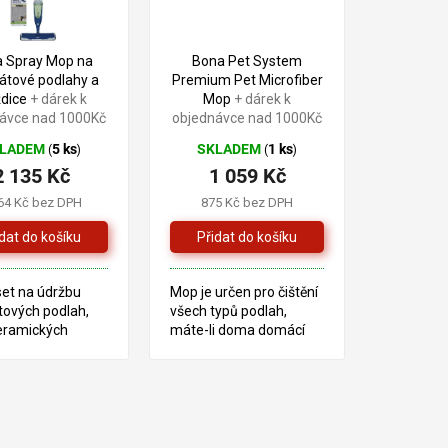
 Spray Mop na
Bona Pet System
átové podlahy a
Premium Pet Microfiber
ždice
+ dárek k
Mop
+ dárek k
ávce nad 1000Kč
objednávce nad 1000Kč
KLADEM
5 ks
SKLADEM
1 ks
(
)
(
)
2 135 Kč
1 059 Kč
64 Kč bez DPH
875 Kč bez DPH
 set na údržbu
Mop je určen pro čištění
tových podlah,
všech typů podlah,
eramických
máte-li doma domácí
, marmoleum,
zvíře.
apod.