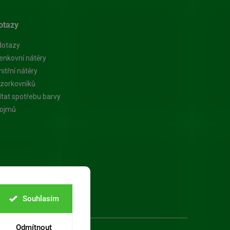
otazy
dotazy
enkovní nátěry
itřní nátěry
zorkovníků
ítat spotřebu barvy
pojmů
Souhlasím
Odmítnout