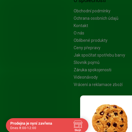
O společnosti
Obchodní podmínky
Ochrana osobních údajů
Kontakt
O nás
Oblíbené produkty
Ceny přepravy
Jak spočítat spotřebu barvy
Slovník pojmů
Záruka spokojenosti
Videonávody
Vrácení a reklamace zboží
Platba Visa
Prodejna je nyní zavřena
Dnes 8:00-12:00
Skrýt