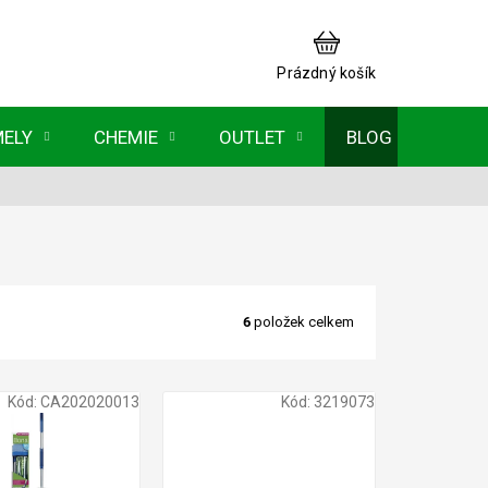
NÁKUPNÍ
KOŠÍK
Prázdný košík
MELY
CHEMIE
OUTLET
BLOG
6
položek celkem
Kód:
CA202020013
Kód:
3219073