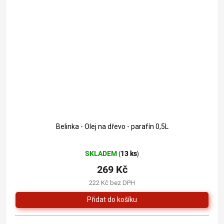
319 Kč
–15 %
Belinka - Olej na dřevo - parafín 0,5L
Průměrné
SKLADEM
13 ks
(
)
hodnocení
produktu
269 Kč
je
222 Kč bez DPH
5,0
z
5
hvězdiček.