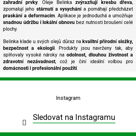
k
zahradní prvky
. Oleje Belinka
zvýrazňují kresbu dřeva
,
y
zpomalují jeho
stárnutí a vysychání
a pomáhají předcházet
v
praskání a deformacím
. Aplikace je jednoduchá a umožňuje
ý
snadnou údržbu i lokální obnovu
bez nutnosti broušení celé
p
plochy.
i
s
u
Belinka klade u svých olejů důraz na
kvalitní přírodní složky,
bezpečnost a ekologii
. Produkty jsou navrženy tak, aby
splňovaly vysoké nároky na
odolnost, dlouhou životnost a
zdravotní nezávadnost
, což je činí ideální volbou pro
domácnosti i profesionální použití
.
Z
á
p
Instagram
a
t
í
Sledovat na Instagramu