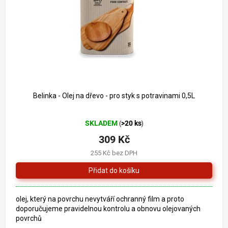
o
k
d
t
u
ů
k
t
ů
Belinka - Olej na dřevo - pro styk s potravinami 0,5L
Průměrné
SKLADEM
>20 ks
(
)
hodnocení
produktu
309 Kč
je
255 Kč bez DPH
5,0
z
5
hvězdiček.
olej, který na povrchu nevytváří ochranný film a proto
doporučujeme pravidelnou kontrolu a obnovu olejovaných
povrchů