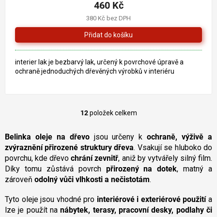
460 Kč
380 Kč bez DPH
interier lak je bezbarvý lak, určený k povrchové úpravě a
ochraně jednoduchých dřevěných výrobků v interiéru
12
položek celkem
O
v
l
Belinka oleje na dřevo
jsou určeny k
ochraně, výživě a
á
zvýraznění přirozené struktury dřeva
. Vsakují se hluboko do
d
povrchu, kde dřevo
chrání zevnitř
, aniž by vytvářely silný film.
a
Díky tomu zůstává povrch
přirozený na dotek
, matný a
c
zároveň
odolný vůči vlhkosti a nečistotám
.
í
p
Tyto oleje jsou vhodné pro
interiérové i exteriérové použití
r
a
v
lze je použít na
nábytek, terasy, pracovní desky, podlahy či