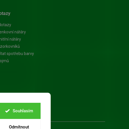
otazy
dotazy
enkovní nátěry
itřní nátěry
zorkovníků
ítat spotřebu barvy
pojmů
Souhlasím
Odmítnout