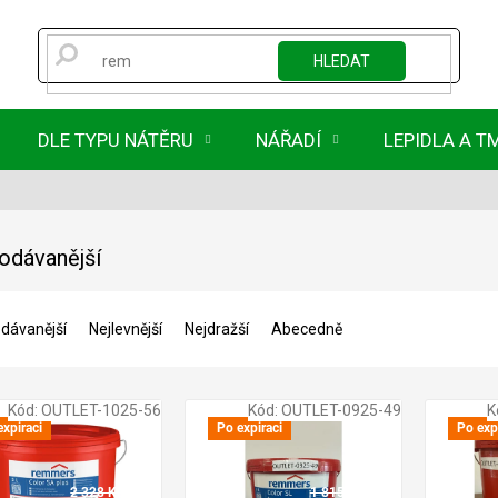
HLEDAT
DLE TYPU NÁTĚRU
NÁŘADÍ
LEPIDLA A T
odávanější
dávanější
Nejlevnější
Nejdražší
Abecedně
Kód:
OUTLET-1025-56
Kód:
OUTLET-0925-49
K
expiraci
Po expiraci
Po exp
2 328 Kč
1 815 Kč