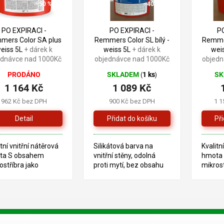
–50 %
–40 %
PO EXPIRACI -
PO EXPIRACI -
P
mers Color SA plus
Remmers Color SL bílý -
Remmer
eiss 5L
+ dárek k
weiss 5L
+ dárek k
wei
ednávce nad 1000Kč
objednávce nad 1000Kč
objedn
PRODÁNO
SKLADEM
1 ks
S
(
)
1 164 Kč
1 089 Kč
962 Kč bez DPH
900 Kč bez DPH
1 1
Detail
itní vnitřní nátěrová
Silikátová barva na
Kvalitn
ta S obsahem
vnitřní stěny, odolná
hmota
ostříbra jako
proti mytí, bez obsahu
mikrost
any proti napadení
rozpouštědel a
ochran
ní. ZBOŽÍ JE PO
změkčovadel. ZBOŽÍ
plísní.
IRACI 10/2025
JE PO EXPIRACI
EXPIRA
O
V VIZ FOTO
11/2025 STAV VIZ
STAV V
v
FOTO
l