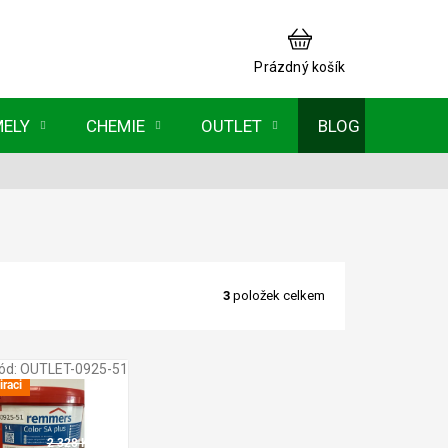
NÁKUPNÍ
KOŠÍK
Prázdný košík
MELY
CHEMIE
OUTLET
BLOG
3
položek celkem
ód:
OUTLET-0925-51
iraci
2 328 Kč