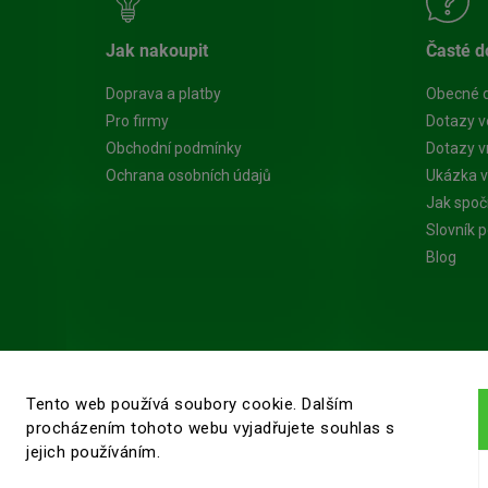
Jak nakoupit
Časté d
Doprava a platby
Obecné 
Pro firmy
Dotazy v
Obchodní podmínky
Dotazy vn
Ochrana osobních údajů
Ukázka v
Jak spoč
Slovník 
Blog
Tento web používá soubory cookie. Dalším
procházením tohoto webu vyjadřujete souhlas s
jejich používáním.