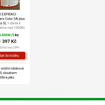
–39 %
O EXPIRACI -
s Color SA plus
ss 5L
+ dárek k
ávce nad 1000Kč
KLADEM
1 ks
(
)
1 397 Kč
55 Kč bez DPH
í vnitřní nátěrová
 S obsahem
říbra jako
y proti napadení
 ZBOŽÍ JE PO
CI 10/2025
IZ FOTO