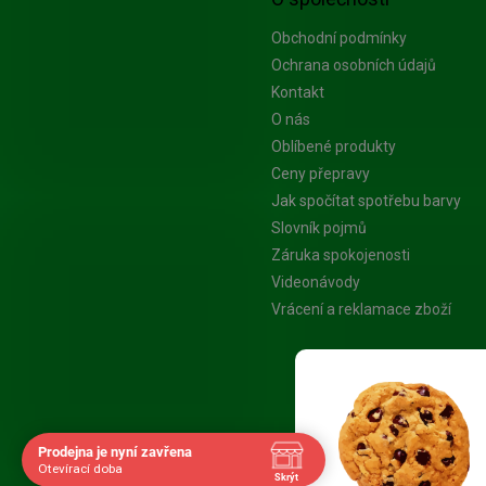
Obchodní podmínky
Ochrana osobních údajů
Kontakt
O nás
Oblíbené produkty
Ceny přepravy
Jak spočítat spotřebu barvy
Slovník pojmů
Záruka spokojenosti
Videonávody
Vrácení a reklamace zboží
Platba Visa
Prodejna je nyní zavřena
Otevírací doba
Skrýt