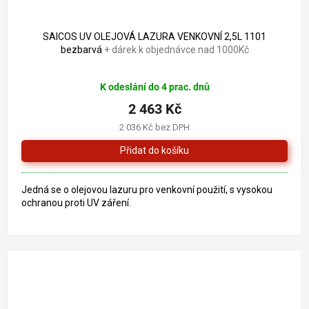
2 709 Kč
–9 %
SAICOS UV OLEJOVÁ LAZURA VENKOVNÍ 2,5L 1101
bezbarvá
+ dárek k objednávce nad 1000Kč
Průměrné
K odeslání do 4 prac. dnů
hodnocení
produktu
2 463 Kč
je
2 036 Kč bez DPH
5,0
z
5
hvězdiček.
Jedná se o olejovou lazuru pro venkovní použití, s vysokou
ochranou proti UV záření.