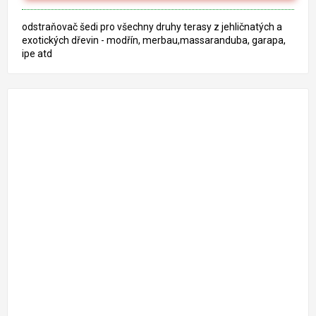
odstraňovač šedi pro všechny druhy terasy z jehličnatých a
exotických dřevin - modřín, merbau,massaranduba, garapa,
ipe atd
322 Kč
–9 %