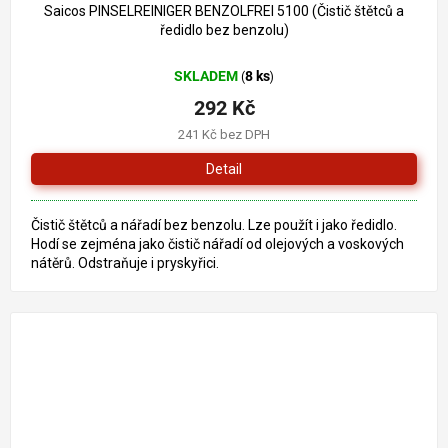
Saicos PINSELREINIGER BENZOLFREI 5100 (Čistič štětců a
ředidlo bez benzolu)
SKLADEM
8 ks
(
)
292 Kč
241 Kč bez DPH
Detail
Čistič štětců a nářadí bez benzolu. Lze použít i jako ředidlo.
Hodí se zejména jako čistič nářadí od olejových a voskových
nátěrů. Odstraňuje i pryskyřici.