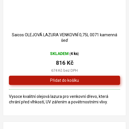
898 Kč
–9 %
Saicos OLEJOVÁ LAZURA VENKOVNÍ 0,75L 0071 kamenná
šeď
SKLADEM
4 ks
(
)
816 Kč
674 Kč bez DPH
Vysoce kvalitní olejová lazura pro venkovní dřevo, která
chrání před vlhkostí, UV zářením a povětrnostními vlivy.