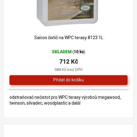
784 Kč
–9 %
Saicos čistič na WPC terasy 8123 1L
SKLADEM
10 ks
(
)
712 Kč
588 Kč bez DPH
odstraňovač nečistot pro WPC terasy výrobců megawood,
twinson, silvadec, woodplastic a další