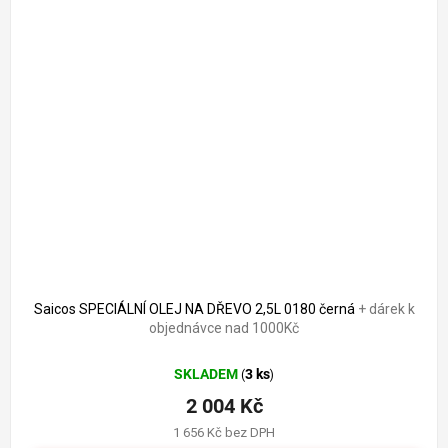
2 204 Kč
–9 %
Saicos SPECIÁLNÍ OLEJ NA DŘEVO 2,5L 0180 černá
+ dárek k
objednávce nad 1000Kč
SKLADEM
3 ks
(
)
2 004 Kč
1 656 Kč bez DPH