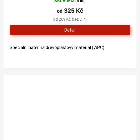
SKLADEM
4 ks
(
)
325 Kč
od
od 269 Kč bez DPH
Detail
Speciální nátěr na dřevoplastový materiál (WPC)