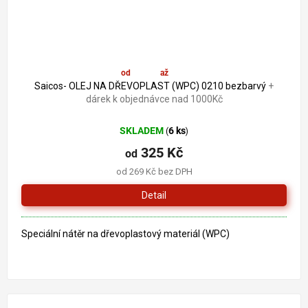
od
357 Kč
až
–9 %
Saicos- OLEJ NA DŘEVOPLAST (WPC) 0210 bezbarvý
+
dárek k objednávce nad 1000Kč
SKLADEM
6 ks
(
)
325 Kč
od
od 269 Kč bez DPH
Detail
Speciální nátěr na dřevoplastový materiál (WPC)