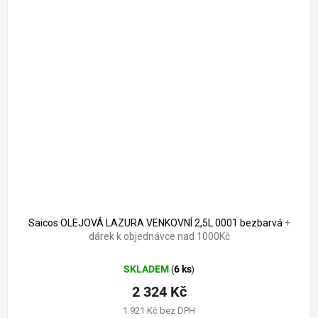
2 556 Kč
–9 %
Saicos OLEJOVÁ LAZURA VENKOVNÍ 2,5L 0001 bezbarvá
+
dárek k objednávce nad 1000Kč
SKLADEM
6 ks
(
)
2 324 Kč
1 921 Kč bez DPH