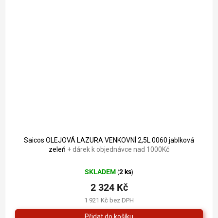
2 556 Kč
–9 %
Saicos OLEJOVÁ LAZURA VENKOVNÍ 2,5L 0060 jablková
zeleň
+ dárek k objednávce nad 1000Kč
SKLADEM
2 ks
(
)
2 324 Kč
1 921 Kč bez DPH