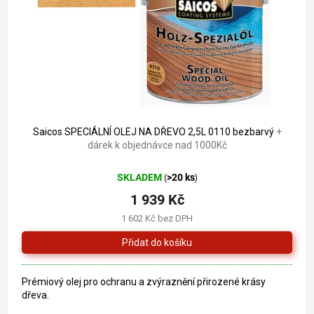
o
k
d
t
u
ů
k
t
ů
2 004 Kč
–3 %
Saicos SPECIÁLNÍ OLEJ NA DŘEVO 2,5L 0110 bezbarvý
+
dárek k objednávce nad 1000Kč
SKLADEM
>20 ks
(
)
1 939 Kč
1 602 Kč bez DPH
Prémiový olej pro ochranu a zvýraznění přirozené krásy
dřeva.