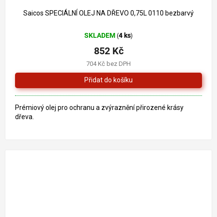
938 Kč
–9 %
Saicos SPECIÁLNÍ OLEJ NA DŘEVO 0,75L 0110 bezbarvý
SKLADEM
4 ks
(
)
852 Kč
704 Kč bez DPH
Prémiový olej pro ochranu a zvýraznění přirozené krásy
dřeva.