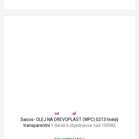
od
357 Kč
až
–9 %
Saicos- OLEJ NA DŘEVOPLAST (WPC) 0213 hnědý
transparentní
+ dárek k objednávce nad 1000Kč