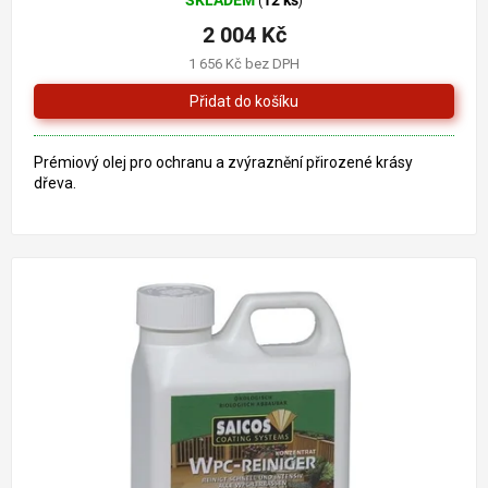
SKLADEM
12 ks
(
)
hodnocení
produktu
2 004 Kč
je
1 656 Kč bez DPH
5,0
z
5
hvězdiček.
Prémiový olej pro ochranu a zvýraznění přirozené krásy
dřeva.