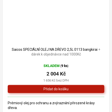
2 204 Kč
–9 %
Saicos SPECIÁLNÍ OLEJ NA DŘEVO 2,5L 0113 bangkirai
+
dárek k objednávce nad 1000Kč
SKLADEM
9 ks
(
)
2 004 Kč
1 656 Kč bez DPH
Prémiový olej pro ochranu a zvýraznění přirozené krásy
dřeva.