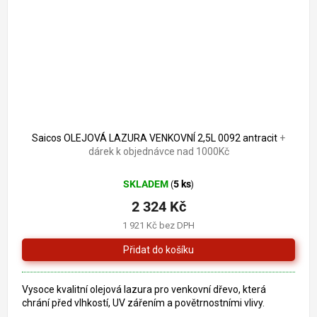
2 556 Kč
–9 %
Saicos OLEJOVÁ LAZURA VENKOVNÍ 2,5L 0092 antracit
+
dárek k objednávce nad 1000Kč
SKLADEM
5 ks
(
)
2 324 Kč
1 921 Kč bez DPH
Vysoce kvalitní olejová lazura pro venkovní dřevo, která
chrání před vlhkostí, UV zářením a povětrnostními vlivy.