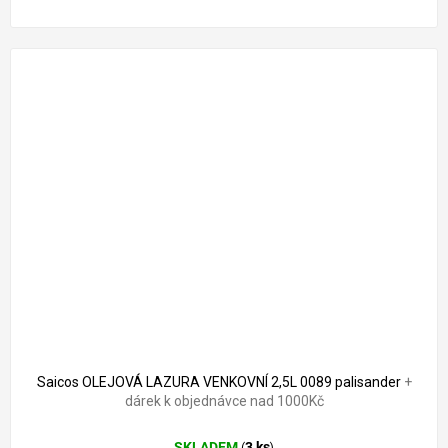
2 556 Kč
–9 %
Saicos OLEJOVÁ LAZURA VENKOVNÍ 2,5L 0089 palisander
+
dárek k objednávce nad 1000Kč
SKLADEM
3 ks