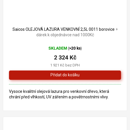
2 556 Kč
–9 %
Saicos OLEJOVÁ LAZURA VENKOVNÍ 2,5L 0011 borovice
+
dárek k objednávce nad 1000Kč
SKLADEM
>20 ks
(
)
2 324 Kč
1 921 Kč bez DPH
Vysoce kvalitní olejová lazura pro venkovní dřevo, která
chrání před vlhkostí, UV zářením a povětrnostními vlivy.