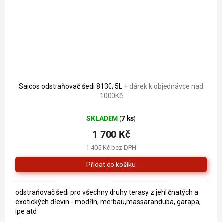
1 870 Kč
–9 %
Saicos odstraňovač šedi 8130; 5L
+ dárek k objednávce nad
1000Kč
SKLADEM
7 ks
(
)
1 700 Kč
1 405 Kč bez DPH
odstraňovač šedi pro všechny druhy terasy z jehličnatých a
exotických dřevin - modřín, merbau,massaranduba, garapa,
ipe atd