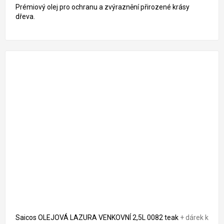
Prémiový olej pro ochranu a zvýraznění přirozené krásy
dřeva.
2 556 Kč
–9 %
Saicos OLEJOVÁ LAZURA VENKOVNÍ 2,5L 0082 teak
+ dárek k