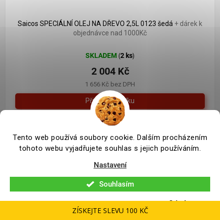
2 204 Kč
–9 %
Saicos SPECIÁLNÍ OLEJ NA DŘEVO 2,5L 0123 šedá
+ dárek k
objednávce nad 1000Kč
SKLADEM
2 ks
(
)
2 004 Kč
1 656 Kč bez DPH
Prémiový olej pro ochranu a zvýraznění přirozené krásy
Tento web používá soubory cookie. Dalším procházením
dřeva.
tohoto webu vyjadřujete souhlas s jejich používáním.
Nastavení
Souhlasím
Odmítnout
ZÍSKEJTE SLEVU 100 KČ