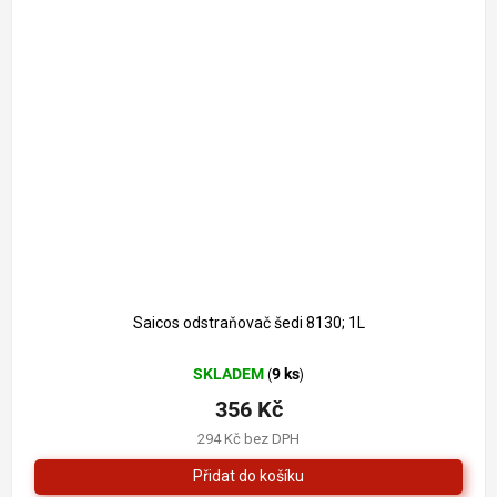
392 Kč
–9 %
Saicos odstraňovač šedi 8130; 1L
SKLADEM
9 ks
(
)
356 Kč
294 Kč bez DPH