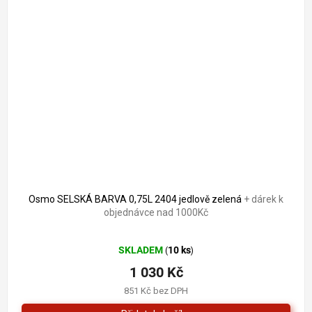
Osmo SELSKÁ BARVA 0,75L 2404 jedlově zelená
+ dárek k
objednávce nad 1000Kč
Průměrné
SKLADEM
10 ks
(
)
hodnocení
produktu
1 030 Kč
je
851 Kč bez DPH
5,0
z