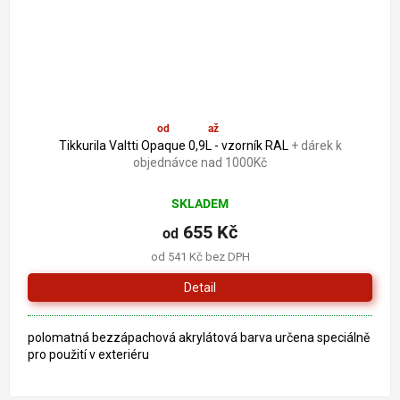
od
655 Kč
až
–5 %
Tikkurila Valtti Opaque 0,9L - vzorník RAL
+ dárek k
objednávce nad 1000Kč
SKLADEM
655 Kč
od
od 541 Kč bez DPH
Detail
polomatná bezzápachová akrylátová barva určena speciálně
pro použití v exteriéru