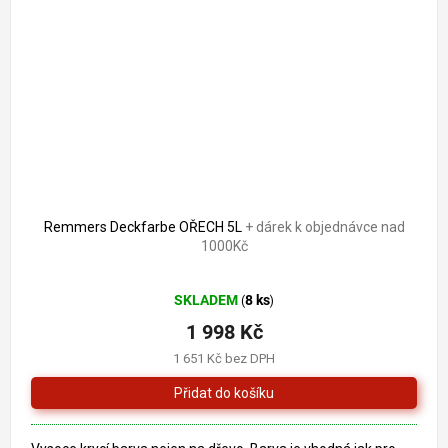
2 321 Kč
–13 %
Remmers Deckfarbe OŘECH 5L
+ dárek k objednávce nad
1000Kč
Průměrné
SKLADEM
8 ks
(
)
hodnocení
produktu
1 998 Kč
je
1 651 Kč bez DPH
5,0
z
5
hvězdiček.