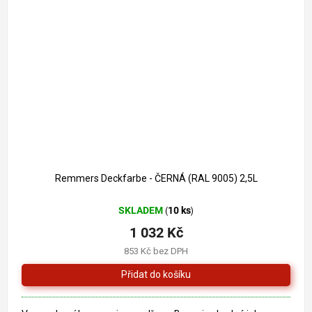
1 261 Kč
–18 %
Remmers Deckfarbe - ČERNÁ (RAL 9005) 2,5L
SKLADEM
10 ks
(
)
1 032 Kč
853 Kč bez DPH