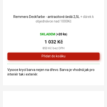
1 261 Kč
–18 %
Remmers Deckfarbe - antracitově šedá 2,5L
+ dárek k
objednávce nad 1000Kč
Průměrné
SKLADEM
>20 ks
(
)
hodnocení
produktu
1 032 Kč
je
853 Kč bez DPH
5,0
z
5
hvězdiček.
Vysoce krycí barva nejen na dřevo. Barva je vhodná jak pro
interiér tak i exteriér.