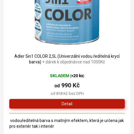
o
k
d
t
u
ů
k
t
ů
Adler 5in1 COLOR 2,5L (Univerzální vodou ředitelná krycí
barva)
+ dárek k objednávce nad 1000Kč
SKLADEM
>20 ks
(
)
990 Kč
od
od 818 Kč bez DPH
Detail
vodouředitelná barva s matným efektem, která je určena jak
pro exteriér tak i interiér