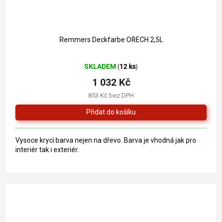
1 261 Kč
–18 %
Remmers Deckfarbe OŘECH 2,5L
Průměrné
SKLADEM
12 ks
(
)
hodnocení
produktu
1 032 Kč
je
853 Kč bez DPH
5,0
z
5
hvězdiček.
Vysoce krycí barva nejen na dřevo. Barva je vhodná jak pro
interiér tak i exteriér.