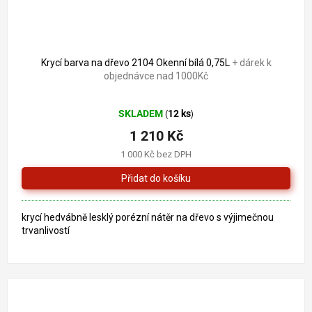
Krycí barva na dřevo 2104 Okenní bílá 0,75L
+ dárek k
objednávce nad 1000Kč
Průměrné
SKLADEM
12 ks
(
)
hodnocení
produktu
1 210 Kč
je
1 000 Kč bez DPH
5,0
z
5
hvězdiček.
krycí hedvábně lesklý porézní nátěr na dřevo s výjimečnou
trvanlivostí