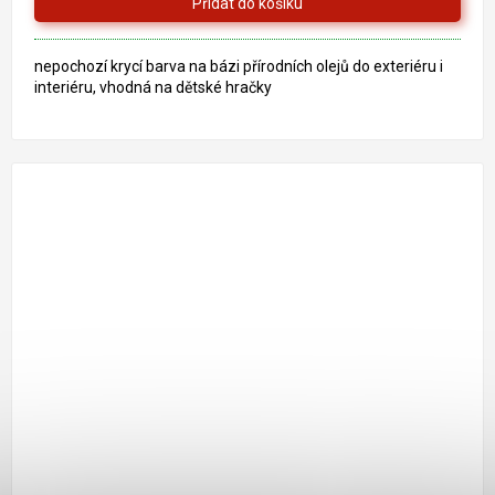
5
hvězdiček.
nepochozí krycí barva na bázi přírodních olejů do exteriéru i
interiéru, vhodná na dětské hračky