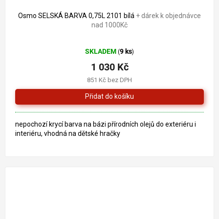
Osmo SELSKÁ BARVA 0,75L 2101 bílá
+ dárek k objednávce
nad 1000Kč
Průměrné
SKLADEM
9 ks
(
)
hodnocení
produktu
1 030 Kč
je
851 Kč bez DPH
5,0
z
5
hvězdiček.
nepochozí krycí barva na bázi přírodních olejů do exteriéru i
interiéru, vhodná na dětské hračky