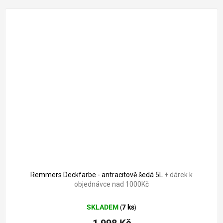
2 321 Kč
–13 %
Remmers Deckfarbe - antracitově šedá 5L
+ dárek k
objednávce nad 1000Kč
SKLADEM
7 ks
(
)