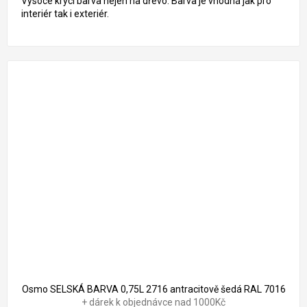
Vysoce krycí barva nejen na dřevo. Barva je vhodná jak pro
interiér tak i exteriér.
Osmo SELSKÁ BARVA 0,75L 2716 antracitově šedá RAL 7016
+ dárek k objednávce nad 1000Kč