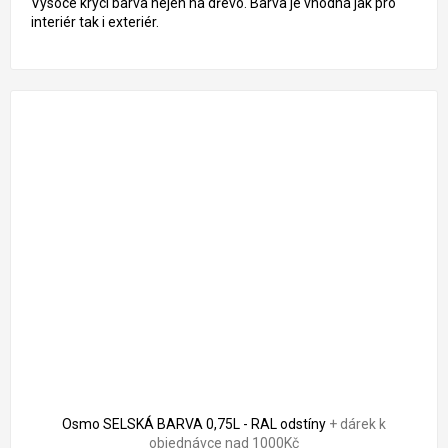
Vysoce krycí barva nejen na dřevo. Barva je vhodná jak pro
interiér tak i exteriér.
Osmo SELSKÁ BARVA 0,75L - RAL odstíny
+ dárek k
objednávce nad 1000Kč