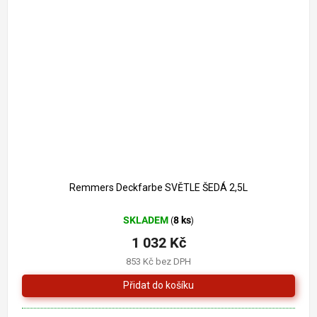
1 261 Kč
–18 %
Remmers Deckfarbe SVĚTLE ŠEDÁ 2,5L
SKLADEM
8 ks
(
)
1 032 Kč
853 Kč bez DPH