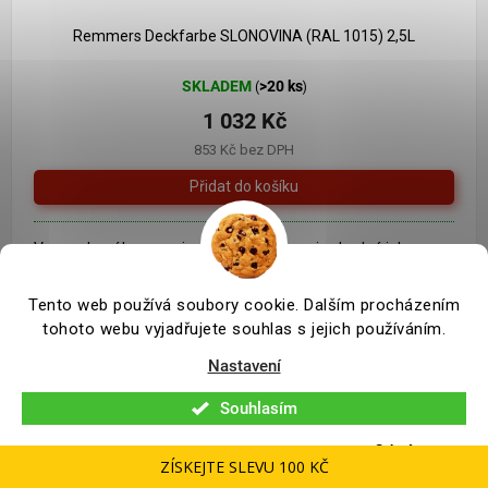
1 261 Kč
–18 %
Remmers Deckfarbe SLONOVINA (RAL 1015) 2,5L
SKLADEM
>20 ks
(
)
1 032 Kč
853 Kč bez DPH
Vysoce krycí barva nejen na dřevo. Barva je vhodná jak pro
interiér tak i exteriér.
Tento web používá soubory cookie. Dalším procházením
tohoto webu vyjadřujete souhlas s jejich používáním.
Nastavení
Souhlasím
Odmítnout
ZÍSKEJTE SLEVU 100 KČ