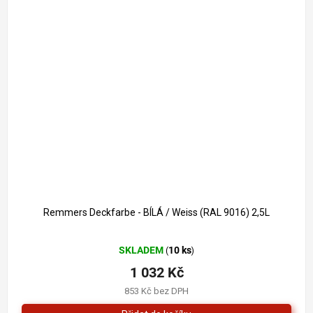
1 261 Kč
–18 %
Remmers Deckfarbe - BÍLÁ / Weiss (RAL 9016) 2,5L
Průměrné
SKLADEM
10 ks
(
)
hodnocení
produktu
1 032 Kč
je
853 Kč bez DPH
4,0
z