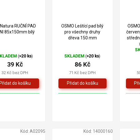
a...
i Natura RUČNÍ PAD
OSMO Leštící pad bílý
OSMO 
NI 85x150mm bílý
pro všechny druhy
červený
dřeva 150 mm
středn
S
Prům
KLADEM
>20 ks
SKLADEM
>20 ks
(
)
(
)
hodno
39 Kč
86 Kč
produ
je
32 Kč bez DPH
71 Kč bez DPH
5
5,0
z
5
hvězd
Kód:
A02095
Kód:
14000160