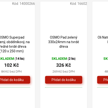
Kód:
14000266
Kód:
16602
OSMO Superpad
OSMO Pad zelený
Oli Na
ený, obdélníkový, na
330x24mm na tvrdé
ředně tvrdé dřeva
dřeva
(120 x 250 mm)
SKLADEM
14 ks
SKLADEM
2 ks
S
(
)
(
)
102 Kč
326 Kč
84 Kč bez DPH
269 Kč bez DPH
48