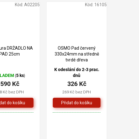
Kód:
A02205
Kód:
16105
tura DRŽADLO NA
OSMO Pad červený
PAD 25cm
330x24mm na středně
tvrdé dřeva
K odeslání do 2-3 prac.
KLADEM
5 ks
dnů
(
)
590 Kč
326 Kč
8 Kč bez DPH
269 Kč bez DPH