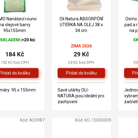
O Nanášecí rouno
Oli Natura ABSORPČNÍ
Osmo 
na olejové barvy
UTĚRKA NA OLEJ 38 x
pad a
95x155mm
34 cm
na 
SKLADEM
>20 ks
S
(
)
ůměrné
Prům
ZIMA 2026
dnocení
hodno
184 Kč
29 Kč
oduktu
produ
je
152 Kč bez DPH
24 Kč bez DPH
20
5,0
z
5
zdiček.
hvězd
měry: 95 x 155mm
Savé utěrky OLI-
Jednod
NATURA jsou ideální pro
vybran
zachycení
začnět
přebytečného oleje a
nasaďt
pro finální leštění
na olej
čerstvě naolejovaných
aplikuj
Kód:
A03987
Kód:
KO-15000009
ploch. Jsou vysoce
savé, mimořádně
odolné proti roztržení