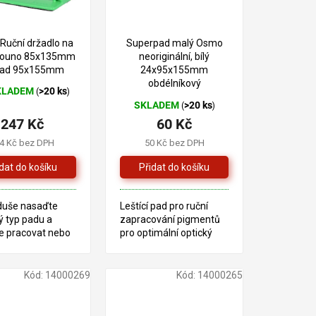
Ruční držadlo na
Superpad malý Osmo
 rouno 85x135mm
neoriginální, bílý
pad 95x155mm
24x95x155mm
obdélníkový
KLADEM
>20 ks
(
)
ěrné
SKLADEM
>20 ks
(
)
cení
247 Kč
60 Kč
ktu
4 Kč bez DPH
50 Kč bez DPH
iček.
uše nasaďte
Leštící pad pro ruční
ý typ padu a
zapracování pigmentů
e pracovat nebo
pro optimální optický
e nanášecí rouno
výsledek.
ové barvy a
te barvy.
Kód:
14000269
Kód:
14000265