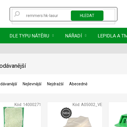
HLEDAT
DLE TYPU NÁTĚRU
NÁŘADÍ
LEPIDLA A T
odávanější
dávanější
Nejlevnější
Nejdražší
Abecedně
Kód:
14000271
Kód:
A05002_VE