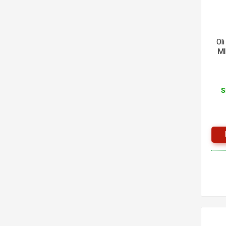
Ol
MI
S