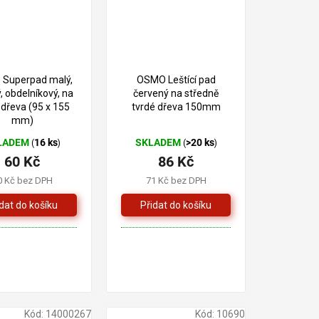
Superpad malý,
OSMO Leštící pad
, obdelníkový, na
červený na středně
 dřeva (95 x 155
tvrdé dřeva 150mm
mm)
LADEM
16 ks
SKLADEM
>20 ks
(
)
(
)
60 Kč
86 Kč
0 Kč bez DPH
71 Kč bez DPH
Kód:
14000267
Kód:
10690