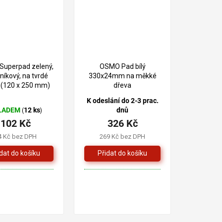
uperpad zelený,
OSMO Pad bílý
níkový, na tvrdé
330x24mm na měkké
 (120 x 250 mm)
dřeva
K odeslání do 2-3 prac.
LADEM
12 ks
dnů
(
)
102 Kč
326 Kč
4 Kč bez DPH
269 Kč bez DPH