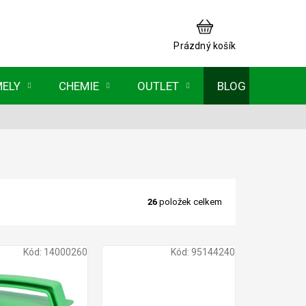
NÁKUPNÍ
KOŠÍK
Prázdný košík
MELY
CHEMIE
OUTLET
BLOG
26
položek celkem
Kód:
14000260
Kód:
95144240