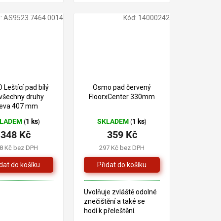
:
AS9523.7464.0014
Kód:
14000242
Leštící pad bílý
Osmo pad červený
 všechny druhy
FloorxCenter 330mm
řeva 407 mm
KLADEM
1 ks
SKLADEM
1 ks
(
)
(
)
348 Kč
359 Kč
8 Kč bez DPH
297 Kč bez DPH
Uvolňuje zvláště odolné
znečištění a také se
hodí k přeleštění.