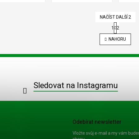
NAČÍST DALŠÍ 2
S
1
2
t
O
r
v
NAHORU
á
l
n
á
k
d
o
a
v
c
á
í
n
í
p
Sledovat na Instagramu
r
v
k
y
v
ý
p
Odebírat newsletter
i
s
Vložte svůj e-mail a my vám bud
u