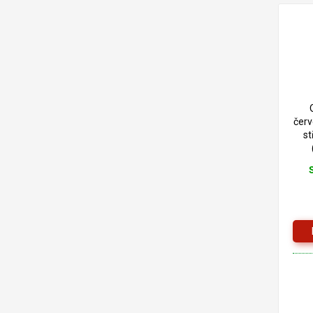
červ
st