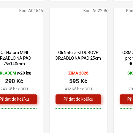
Kód:
A04545
Kód:
A02206
Kód
Oli Natura MINI
Oli Natura KLOUBOVÉ
OSMO 
RŽADLO NA PAD
DRŽADLO NA PAD 25cm
pro
75x140mm
d
KLADEM
>20 ks
ZIMA 2026
S
(
)
290 Kč
595 Kč
240 Kč bez DPH
492 Kč bez DPH
28