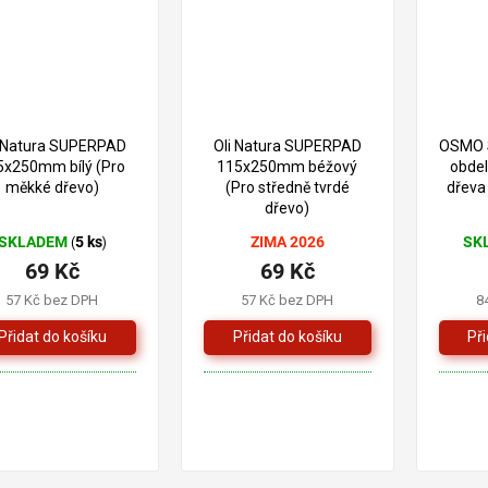
i Natura SUPERPAD
Oli Natura SUPERPAD
OSMO S
5x250mm bílý (Pro
115x250mm béžový
obdel
měkké dřevo)
(Pro středně tvrdé
dřeva
dřevo)
SKLADEM
5 ks
ZIMA 2026
SK
(
)
69 Kč
69 Kč
57 Kč bez DPH
57 Kč bez DPH
8