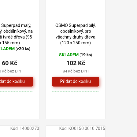
Superpad malý,
OSMO Superpad bílý,
, obdélníkový, na
obdélníkový, pro
ě tvrdé dřeva (95
všechny druhy dřeva
x 155 mm)
(120 x 250 mm)
KLADEM
>20 ks
(
)
ěrné
SKLADEM
19 ks
(
)
cení
60 Kč
102 Kč
ktu
0 Kč bez DPH
84 Kč bez DPH
iček.
Kód:
14000270
Kód:
KO0150.0010.7015