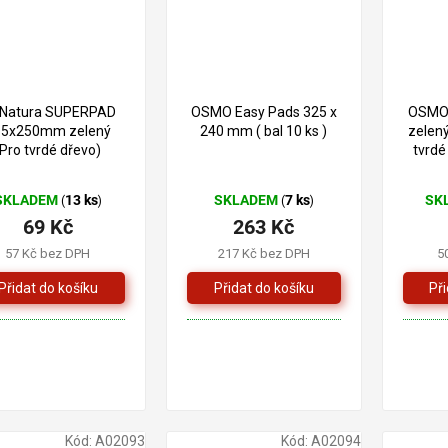
i Natura SUPERPAD
OSMO Easy Pads 325 x
OSMO 
15x250mm zelený
240 mm ( bal 10 ks )
zelený
(Pro tvrdé dřevo)
tvrdé
SKLADEM
13 ks
SKLADEM
7 ks
SK
(
)
(
)
69 Kč
263 Kč
57 Kč bez DPH
217 Kč bez DPH
5
Kód:
A02093
Kód:
A02094