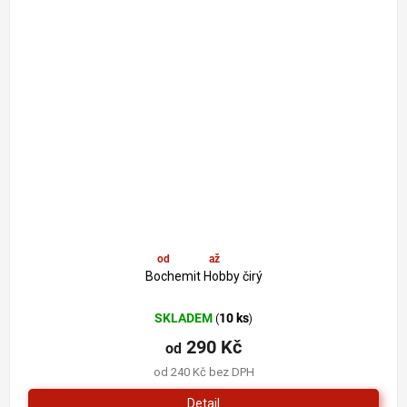
od
290 Kč
až
–11 %
Bochemit Hobby čirý
SKLADEM
10 ks
(
)
290 Kč
od
od 240 Kč bez DPH
Detail