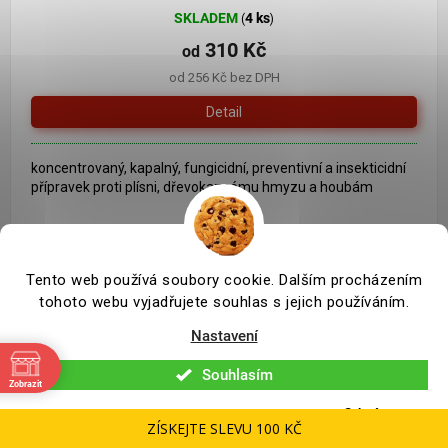
SKLADEM
4 ks
(
)
310 Kč
od
od 256 Kč bez DPH
Detail
koncentrovaný, kapalný, fungicidní, preventivní a insekticidní
přípravek proti plísni, dřevokaznému hmyzu a houbám
Tento web používá soubory cookie. Dalším procházením
Po expiraci
tohoto webu vyjadřujete souhlas s jejich používáním.
Nastavení
Souhlasím
Zobrazit
Odmítnout
ZÍSKEJTE SLEVU 100 KČ