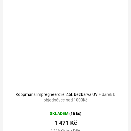
Koopmans Impregneerolie 2,5L bezbarvá UV
+ dárek k
objednávce nad 1000Kč
SKLADEM
16 ks
(
)
1 471 Kč
1 216 Kč bez DPH