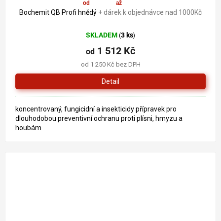
od
1 512 Kč
až
–19 %
Bochemit QB Profi hnědý
+ dárek k objednávce nad 1000Kč
SKLADEM
3 ks
(
)
1 512 Kč
od
od 1 250 Kč bez DPH
Detail
koncentrovaný, fungicidní a insekticidy přípravek pro
dlouhodobou preventivní ochranu proti plísni, hmyzu a
houbám