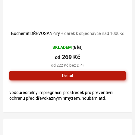
Bochemit DŘEVOSAN čirý
+ dárek k objednávce nad 1000Kč
SKLADEM
6 ks
(
)
269 Kč
od
od 222 Kč bez DPH
Detail
vodouředitelný impregnační prostředek pro preventivní
ochranu před dřevokazným hmyzem, houbám atd.