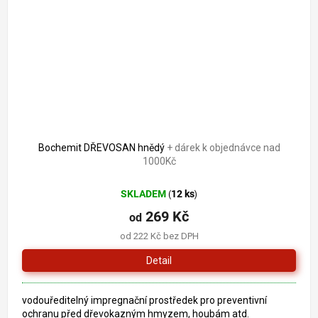
Bochemit DŘEVOSAN hnědý
+ dárek k objednávce nad
1000Kč
SKLADEM
12 ks
(
)
269 Kč
od
od 222 Kč bez DPH
Detail
vodouředitelný impregnační prostředek pro preventivní
ochranu před dřevokazným hmyzem, houbám atd.