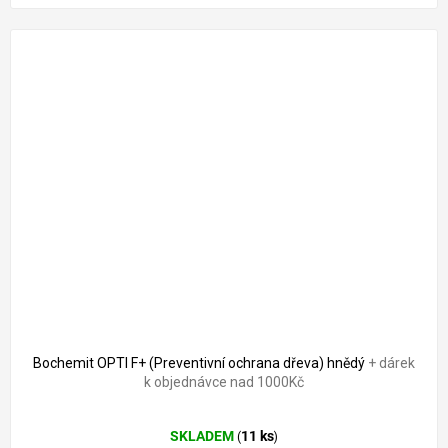
Bochemit OPTI F+ (Preventivní ochrana dřeva) hnědý
+ dárek
k objednávce nad 1000Kč
Průměrné
SKLADEM
11 ks
(
)
hodnocení