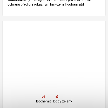
ochranu před dřevokazným hmyzem, houbám atd.
od
310 Kč
až
–10 %
Bochemit Hobby zelený