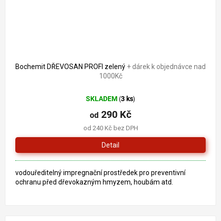
Bochemit DŘEVOSAN PROFI zelený
+ dárek k objednávce nad
1000Kč
SKLADEM
3 ks
(
)
290 Kč
od
od 240 Kč bez DPH
Detail
vodouředitelný impregnační prostředek pro preventivní
ochranu před dřevokazným hmyzem, houbám atd.