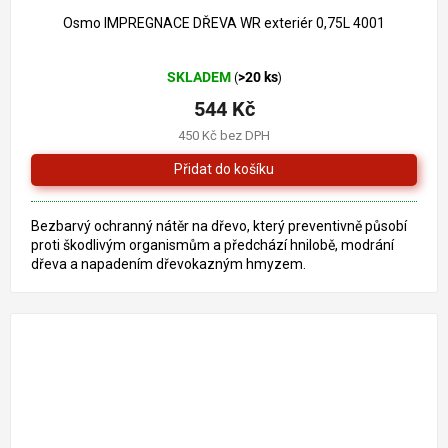
Osmo IMPREGNACE DŘEVA WR exteriér 0,75L 4001
Průměrné
SKLADEM
>20 ks
(
)
hodnocení
produktu
544 Kč
je
450 Kč bez DPH
3,0
z
5
hvězdiček.
Bezbarvý ochranný nátěr na dřevo, který preventivně působí
proti škodlivým organismům a předchází hnilobě, modrání
dřeva a napadením dřevokazným hmyzem.