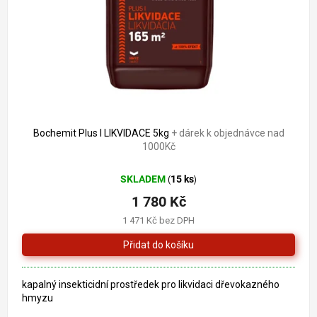
o
k
d
t
u
ů
k
t
ů
Bochemit Plus I LIKVIDACE 5kg
+ dárek k objednávce nad
1000Kč
SKLADEM
15 ks
(
)
1 780 Kč
1 471 Kč bez DPH
kapalný insekticidní prostředek pro likvidaci dřevokazného
hmyzu