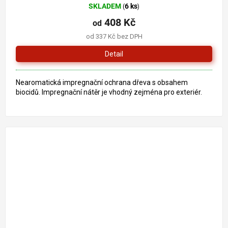
SKLADEM
6 ks
(
)
hodnocení
produktu
408 Kč
od
je
od 337 Kč bez DPH
5,0
z
Detail
5
hvězdiček.
Nearomatická impregnační ochrana dřeva s obsahem
biocidů. Impregnační nátěr je vhodný zejména pro exteriér.