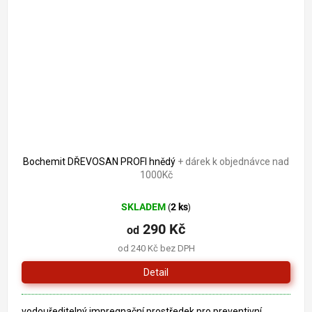
Bochemit DŘEVOSAN PROFI hnědý
+ dárek k objednávce nad
1000Kč
SKLADEM
2 ks
(
)
290 Kč
od
od 240 Kč bez DPH
Detail
vodouředitelný impregnační prostředek pro preventivní