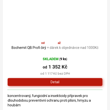
od
1 352 Kč
až
–19 %
Bochemit QB Profi čirý
+ dárek k objednávce nad 1000Kč
SKLADEM
9 ks
(
)
1 352 Kč
od
od 1 117 Kč bez DPH
Detail
koncentrovaný, fungicidní a insekticidy přípravek pro
dlouhodobou preventivní ochranu proti plísni, hmyzu a
houbám