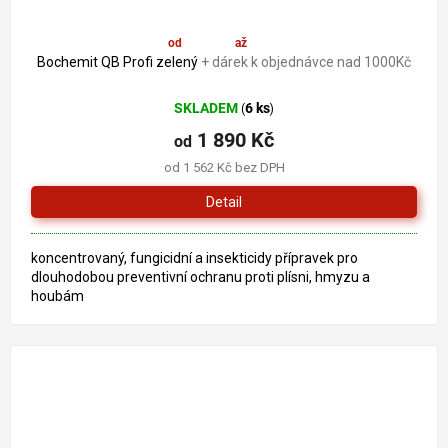
od
1 890 Kč
až
–19 %
Bochemit QB Profi zelený
+ dárek k objednávce nad 1000Kč
SKLADEM
6 ks
(
)
1 890 Kč
od
od 1 562 Kč bez DPH
Detail
koncentrovaný, fungicidní a insekticidy přípravek pro
dlouhodobou preventivní ochranu proti plísni, hmyzu a
houbám