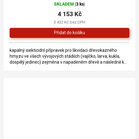
SKLADEM
3 ks
(
)
4 153 Kč
3 432 Kč bez DPH
kapalný isekticidní přípravek pro likvidaci dřevokazného
hmyzu ve všech vývojových stádiích (vajíčko, larva, kukla,
dospělý jedinec) zejména v napadeném dřevě a následně k...