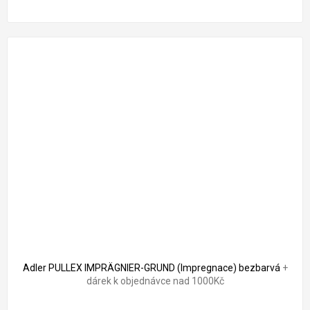
Adler PULLEX IMPRÄGNIER-GRUND (Impregnace) bezbarvá
+
dárek k objednávce nad 1000Kč
Průměrné