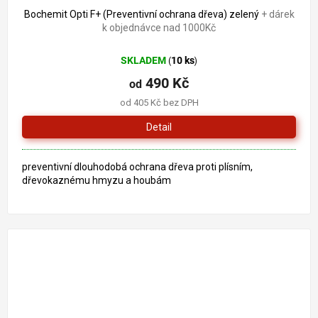
Bochemit Opti F+ (Preventivní ochrana dřeva) zelený
+ dárek
k objednávce nad 1000Kč
SKLADEM
10 ks
(
)
490 Kč
od
od 405 Kč bez DPH
Detail
preventivní dlouhodobá ochrana dřeva proti plísním,
dřevokaznému hmyzu a houbám