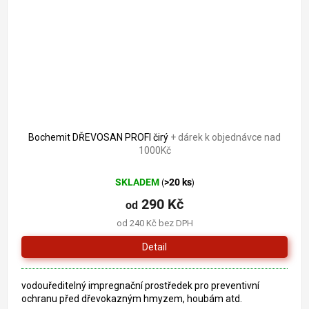
Bochemit DŘEVOSAN PROFI čirý
+ dárek k objednávce nad
1000Kč
SKLADEM
>20 ks
(
)
290 Kč
od
od 240 Kč bez DPH
Detail
vodouředitelný impregnační prostředek pro preventivní
ochranu před dřevokazným hmyzem, houbám atd.