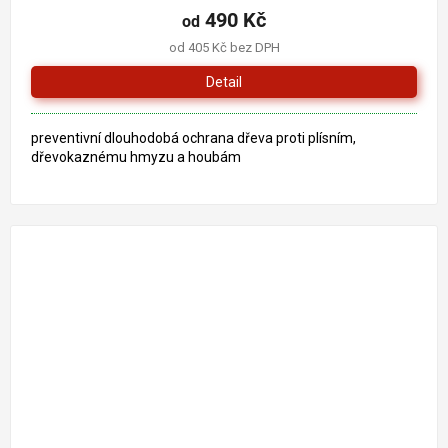
produktu
490 Kč
od
je
od 405 Kč bez DPH
5,0
z
Detail
5
hvězdiček.
preventivní dlouhodobá ochrana dřeva proti plísním,
dřevokaznému hmyzu a houbám