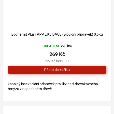
Bochemit Plus I APP LIKVIDACE (Biocidní přípravek) 0,5Kg
SKLADEM
>20 ks
(
)
269 Kč
222 Kč bez DPH
kapalný insekticidní přípravek pro likvidaci dřevokazného
hmyzu v napadeném dřevě