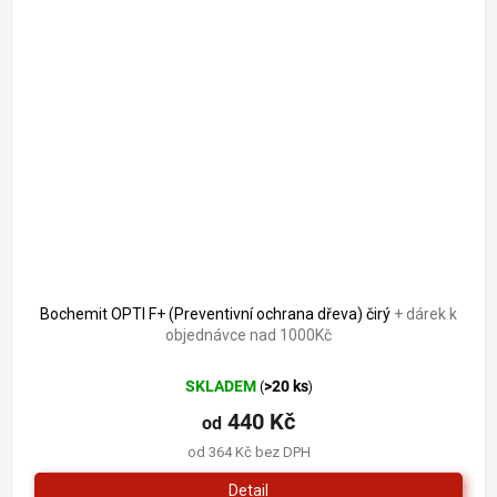
Bochemit OPTI F+ (Preventivní ochrana dřeva) čirý
+ dárek k
objednávce nad 1000Kč
SKLADEM
>20 ks
(
)
440 Kč
od
od 364 Kč bez DPH
Detail