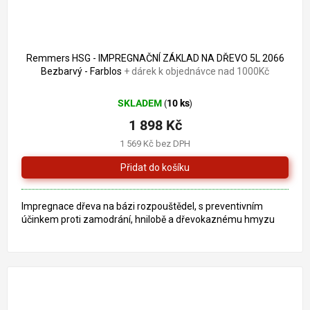
Remmers HSG - IMPREGNAČNÍ ZÁKLAD NA DŘEVO 5L 2066
Bezbarvý - Farblos
+ dárek k objednávce nad 1000Kč
SKLADEM
10 ks
(
)
1 898 Kč
1 569 Kč bez DPH
Impregnace dřeva na bázi rozpouštědel, s preventivním
účinkem proti zamodrání, hnilobě a dřevokaznému hmyzu