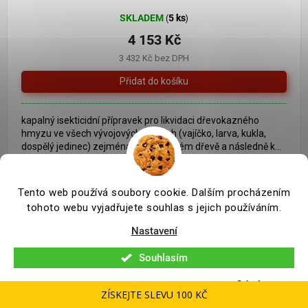
SKLADEM
5 ks
(
)
4 153 Kč
3 432 Kč bez DPH
kapalný isekticidní přípravek pro likvidaci dřevokazného
hmyzu ve všech vývojových stádiích (vajíčko, larva, kukla,
dospělý jedinec) zejména v napadeném dřevě a následně k...
Tento web používá soubory cookie. Dalším procházením
tohoto webu vyjadřujete souhlas s jejich používáním.
Nastavení
Souhlasím
Odmítnout
ZÍSKEJTE SLEVU 100 KČ