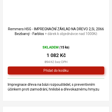
Remmers HSG - IMPREGNAČNÍ ZÁKLAD NA DŘEVO 2,5L 2066
Bezbarvý - Farblos
+ dárek k objednávce nad 1000Kč
Průměrné
SKLADEM
15 ks
(
)
hodnocení
produktu
1 082 Kč
je
894 Kč bez DPH
5,0
z
5
hvězdiček.
Impregnace dřeva na bázi rozpouštědel, s preventivním
účinkem proti zamodrání, hnilobě a dřevokaznému hmyzu