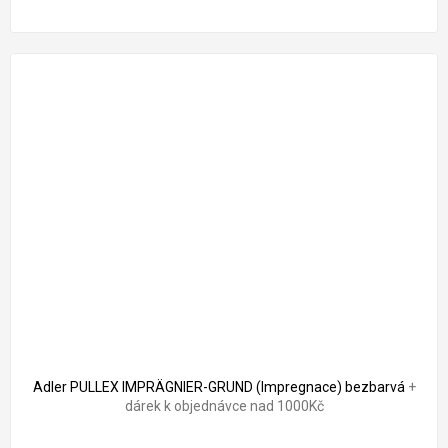
Adler PULLEX IMPRÄGNIER-GRUND (Impregnace) bezbarvá
+
dárek k objednávce nad 1000Kč
Průměrné