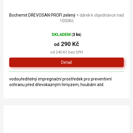
Bochemit DŘEVOSAN PROFI zelený
+ dárek k objednávce nad
1000Kč
SKLADEM
3 ks
(
)
290 Kč
od
od 240 Kč bez DPH
Detail
vodouředitelný impregnační prostředek pro preventivní
ochranu před dřevokazným hmyzem, houbám atd.