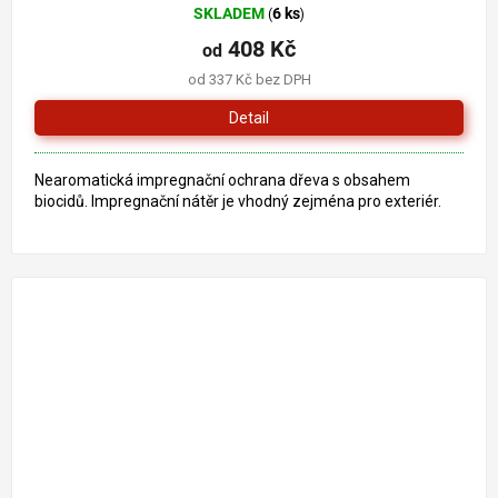
SKLADEM
6 ks
(
)
hodnocení
produktu
408 Kč
od
je
od 337 Kč bez DPH
5,0
z
Detail
5
hvězdiček.
Nearomatická impregnační ochrana dřeva s obsahem
biocidů. Impregnační nátěr je vhodný zejména pro exteriér.