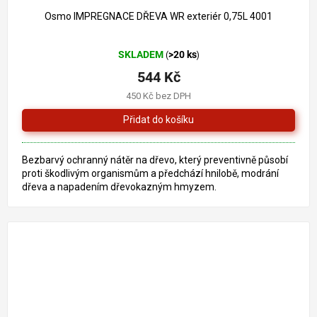
Osmo IMPREGNACE DŘEVA WR exteriér 0,75L 4001
Průměrné
SKLADEM
>20 ks
(
)
hodnocení
produktu
544 Kč
je
450 Kč bez DPH
3,0
z
5
hvězdiček.
Bezbarvý ochranný nátěr na dřevo, který preventivně působí
proti škodlivým organismům a předchází hnilobě, modrání
dřeva a napadením dřevokazným hmyzem.