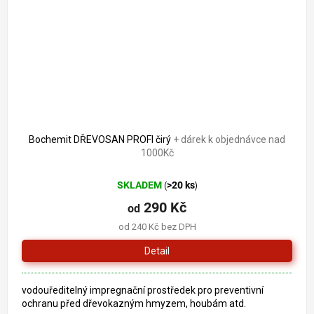
Bochemit DŘEVOSAN PROFI čirý
+ dárek k objednávce nad
1000Kč
SKLADEM
>20 ks
(
)
290 Kč
od
od 240 Kč bez DPH
Detail
vodouředitelný impregnační prostředek pro preventivní
ochranu před dřevokazným hmyzem, houbám atd.