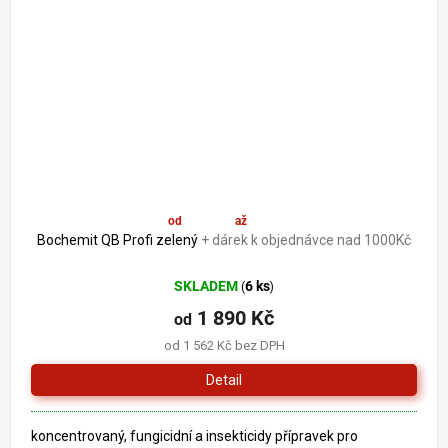
od
1 890 Kč
až
–19 %
Bochemit QB Profi zelený
+ dárek k objednávce nad 1000Kč
SKLADEM
6 ks
(
)
1 890 Kč
od
od 1 562 Kč bez DPH
Detail
koncentrovaný, fungicidní a insekticidy přípravek pro