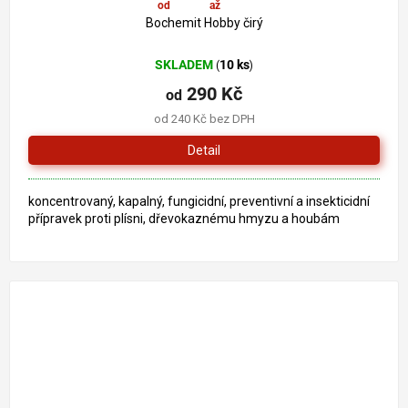
od
290 Kč
až
–11 %
Bochemit Hobby čirý
SKLADEM
10 ks
(
)
290 Kč
od
od 240 Kč bez DPH
Detail
koncentrovaný, kapalný, fungicidní, preventivní a insekticidní
přípravek proti plísni, dřevokaznému hmyzu a houbám