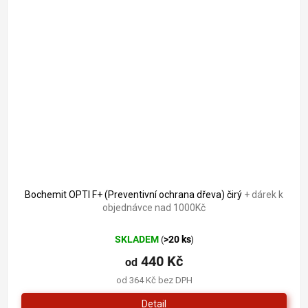
Bochemit OPTI F+ (Preventivní ochrana dřeva) čirý
+ dárek k
objednávce nad 1000Kč
SKLADEM
>20 ks
(
)
440 Kč
od
od 364 Kč bez DPH
Detail