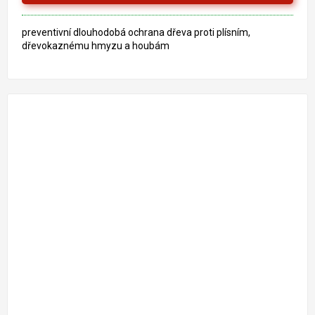
hvězdiček.
preventivní dlouhodobá ochrana dřeva proti plísním,
dřevokaznému hmyzu a houbám