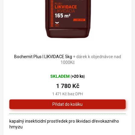
o
k
d
t
u
ů
k
t
ů
Bochemit Plus I LIKVIDACE 5kg
+ dárek k objednávce nad
1000Kč
SKLADEM
>20 ks
(
)
1 780 Kč
1 471 Kč bez DPH
kapalný insekticidní prostředek pro likvidaci dřevokazného
hmyzu