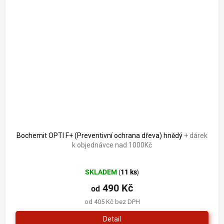
Bochemit OPTI F+ (Preventivní ochrana dřeva) hnědý
+ dárek
k objednávce nad 1000Kč
Průměrné
SKLADEM
11 ks
(
)
hodnocení
produktu
490 Kč
od
je
od 405 Kč bez DPH
5,0
z
Detail
5