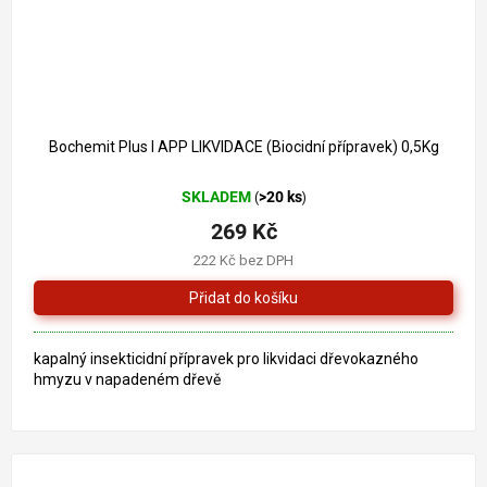
Bochemit Plus I APP LIKVIDACE (Biocidní přípravek) 0,5Kg
SKLADEM
>20 ks
(
)
269 Kč
222 Kč bez DPH
kapalný insekticidní přípravek pro likvidaci dřevokazného
hmyzu v napadeném dřevě