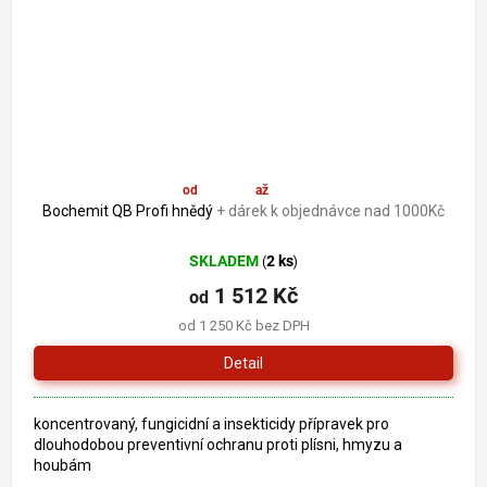
od
1 512 Kč
až
–19 %
Bochemit QB Profi hnědý
+ dárek k objednávce nad 1000Kč
SKLADEM
2 ks
(
)
1 512 Kč
od
od 1 250 Kč bez DPH
Detail
koncentrovaný, fungicidní a insekticidy přípravek pro
dlouhodobou preventivní ochranu proti plísni, hmyzu a
houbám