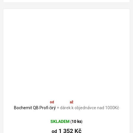
od
1 352 Kč
až
–19 %
Bochemit QB Profi čirý
+ dárek k objednávce nad 1000Kč
SKLADEM
10 ks
(
)
1 352 Kč
od