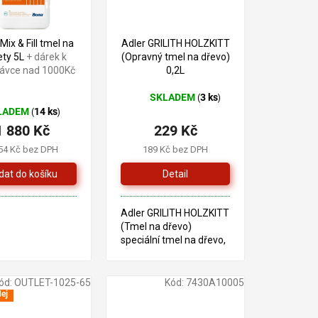
–14 %
ix & Fill tmel na
Adler GRILITH HOLZKITT
ety 5L
+ dárek k
(Opravný tmel na dřevo)
ávce nad 1000Kč
0,2L
SKLADEM
3 ks
(
)
Průměrné
LADEM
14 ks
(
)
hodnocení
1 880 Kč
229 Kč
produktu
je
54 Kč bez DPH
189 Kč bez DPH
3,5
z
Detail
5
hvězdiček.
Adler GRILITH HOLZKITT
(Tmel na dřevo)
speciální tmel na dřevo,
založené na bázi
dřevěné moučky,
alkalydové pryskyřice a
ód:
OUTLET-1025-65
Kód:
7430A10005
dusičnanu celulózy.
ej