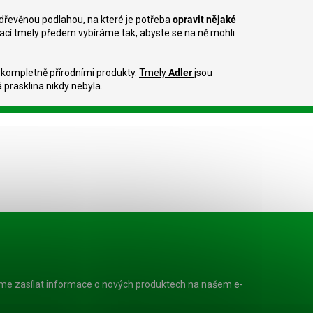
nu celulózy.
nabízí rychleschnoucí
IZ FOTO
vlastnosti,...
dřevěnou podlahou, na které je potřeba
opravit nějaké
ovací tmely předem vybíráme tak, abyste se na ně mohli
y kompletně přírodními produkty.
Tmely
Adler
jsou
á prasklina nikdy nebyla.
eme zasílat informace o nových produktech na našem e-