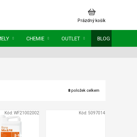
NÁKUPNÍ
KOŠÍK
Prázdný košík
MELY
CHEMIE
OUTLET
BLOG
8
položek celkem
Kód:
WF21002002
Kód:
5097014
2 195 Kč