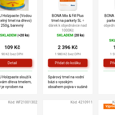
–4 %
U Holzpaste (Vodou
BONA Mix & Fill Plus
BONA M
telný tmel na dřevo)
tmel na parkety 5L
+
park
250g, barevný
dárek k objednávce nad
objedn
1000Kč
SKLADEM
>20 ks
SKLADEM
20 ks
(
)
(
)
ůměrné
Průměrné
SK
dnocení
hodnocení
109 Kč
2 396 Kč
oduktu
produktu
je
90 Kč bez DPH
1 980 Kč bez DPH
1 5
5,0
z
Detail
5
zdiček.
hvězdiček.
 Holzpaste slouží k
Spárový tmel na vodní
vám dřeva tmelem,
bázi s vysokým
ý je vyroben na
obsahem pojiva v sušině
adě organických
del
Kód:
WF21001302
Kód:
4210911
K
Výprod