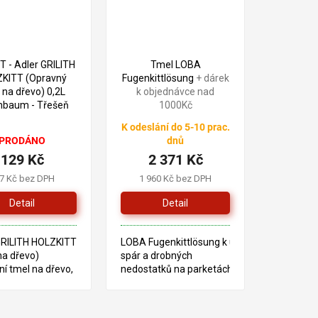
179 Kč
–27 %
 - Adler GRILITH
Tmel LOBA
KITT (Opravný
Fugenkittlösung
+ dárek
 na dřevo) 0,2L
k objednávce nad
chbaum - Třešeň
1000Kč
K odeslání do 5-10 prac.
PRODÁNO
dnů
129 Kč
2 371 Kč
7 Kč bez DPH
1 960 Kč bez DPH
Detail
Detail
GRILITH HOLZKITT
LOBA Fugenkittlösung k uzavírání
na dřevo)
spár a drobných
ní tmel na dřevo,
nedostatků na parketách
né na bázi
a dřevěných podlahách.
é moučky,
Před aplikací se míchají
ové pryskyřice a
s dřevěným prachem,