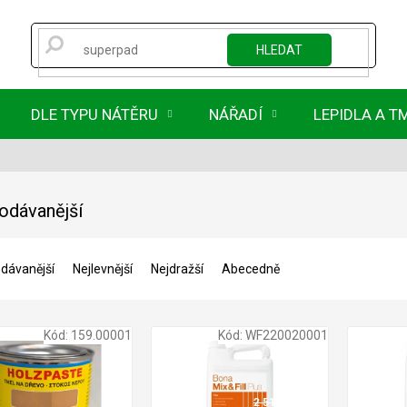
HLEDAT
DLE TYPU NÁTĚRU
NÁŘADÍ
LEPIDLA A T
odávanější
dávanější
Nejlevnější
Nejdražší
Abecedně
Kód:
159.00001
Kód:
WF220020001
2 510 Kč