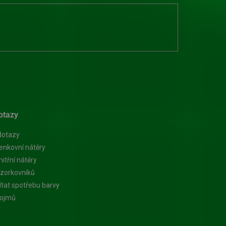
otazy
dotazy
enkovní nátěry
itřní nátěry
zorkovníků
ítat spotřebu barvy
pojmů