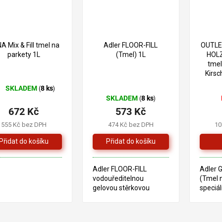
A Mix & Fill tmel na
Adler FLOOR-FILL
OUTLET
parkety 1L
(Tmel) 1L
HOLZ
tmel
Kirs
SKLADEM
8 ks
(
)
ůměrné
SKLADEM
8 ks
(
)
dnocení
672 Kč
573 Kč
oduktu
555 Kč bez DPH
474 Kč bez DPH
10
0
ězdiček.
Adler FLOOR-FILL
Adler 
vodouředitelnou
(Tmel 
gelovou stěrkovou
speciál
hmotu, vhodnou pro
založe
vytvoření tmelu na
dřevěn
dřevo smícháním
alkalyd
O