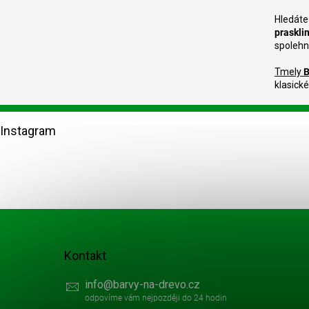
Hledáte
prasklin
spolehn
Tmely
klasické
Z
á
Instagram
p
a
t
í
Kontakt
info
@
barvy-na-drevo.cz