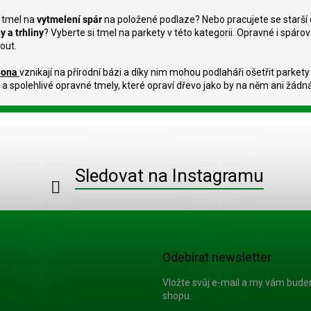
s brusným prachem.
dusična
v
STAV V
 tmel na
vytmelení spár
na položené podlaze? Nebo pracujete se starší 
l
y a trhliny
? Vyberte si tmel na parkety v této kategorii. Opravné i spár
á
out.
d
a
Bona
vznikají na přírodní bázi a díky nim mohou podlaháři ošetřit parket
c
 a spolehlivé opravné tmely, které opraví dřevo jako by na něm ani žádn
í
p
r
v
k
y
v
Sledovat na Instagramu
ý
p
i
s
u
Odebírat newsletter
Vložte svůj e-mail a my vám bud
shopu.