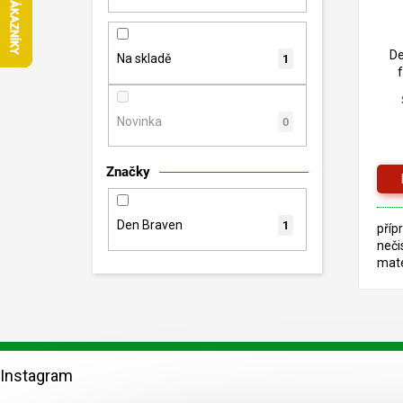
n
p
d
e
r
u
l
o
De
k
Na skladě
1
d
t
u
ů
k
Novinka
0
t
ů
Značky
Den Braven
1
příp
neči
mate
Z
á
Instagram
p