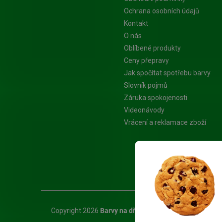
Ochrana osobních údajů
Kontakt
O nás
Oblíbené produkty
Ceny přepravy
Jak spočítat spotřebu barvy
Slovník pojmů
Záruka spokojenosti
Videonávody
Vrácení a reklamace zboží
Platba Visa
Copyright 2026
Barvy na dřevo.cz - Specialista na nát