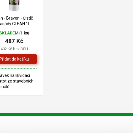
n - Braven - Čistič
fasády CLEAN 1L
SKLADEM
1 ks
(
)
487 Kč
402 Kč bez DPH
ravek na likvidaci
stot ze stavebních
riálů
O
v
l
á
d