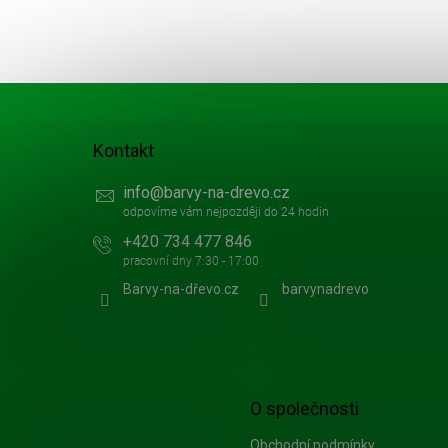
a
t
í
Kontakt
info
@
barvy-na-drevo.cz
+420 734 477 846
Barvy-na-dřevo.cz
barvynadrevo
O společnosti
Obchodní podmínky