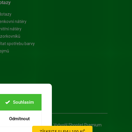
otazy
dotazy
enkovní nátěry
itřní nátěry
zorkovníků
ítat spotřebu barvy
pojmů
Souhlasím
Odmítnout
Vytvořil Shoptet Premium
ZÍSKEJTE SLEVU 100 KČ