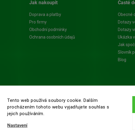
Jak nakoupit
Časté d
Doprava a platby
Obecné 
Pro firmy
Dotazy v
Obchodní podmínky
Dotazy vn
Ochrana osobních údajů
Ukázka v
Jak spoč
Slovník 
Blog
Tento web používá soubory cookie. Dalším
procházením tohoto webu vyjadřujete souhlas s
jejich používáním.
Nastavení
ěry dřeva
. Všechna práva vyhrazena.
Upravit nastavení cookies