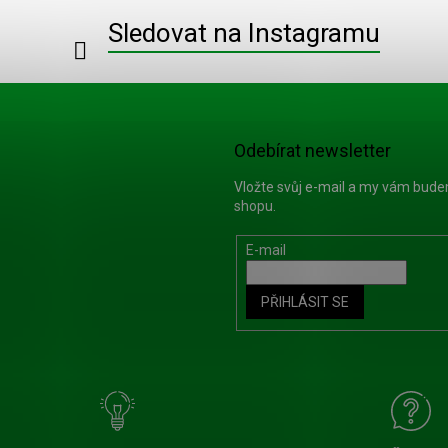
a
c
Sledovat na Instagramu
í
p
r
v
k
y
Odebírat newsletter
v
ý
Vložte svůj e-mail a my vám bud
p
shopu.
i
s
E-mail
u
PŘIHLÁSIT SE