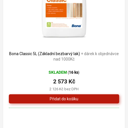
o
k
d
t
u
ů
k
t
ů
Bona Classic 5L (Základní bezbarvý lak)
+ dárek k objednávce
nad 1000Kč
SKLADEM
16 ks
(
)
2 573 Kč
2 126 Kč bez DPH