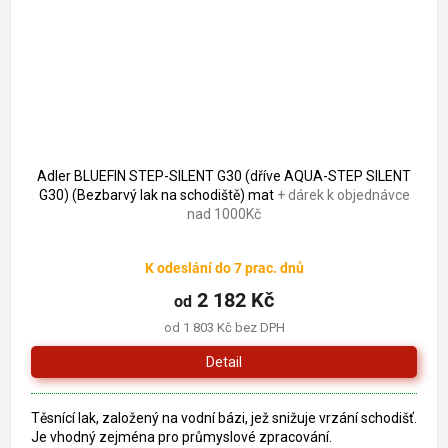
Adler BLUEFIN STEP-SILENT G30 (dříve AQUA-STEP SILENT
G30) (Bezbarvý lak na schodiště) mat
+ dárek k objednávce
nad 1000Kč
Průměrné
K odeslání do 7 prac. dnů
hodnocení
produktu
2 182 Kč
od
je
od 1 803 Kč bez DPH
5,0
z
Detail
5
hvězdiček.
Těsnící lak, založený na vodní bázi, jež snižuje vrzání schodišť.
Je vhodný zejména pro průmyslové zpracování.