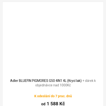
Adler BLUEFIN PIGMORES G50 4IN1 4L (Krycí lak)
+ dárek k
objednávce nad 1000Kč
K odeslání do 7 prac. dnů
1 588 Kč
od