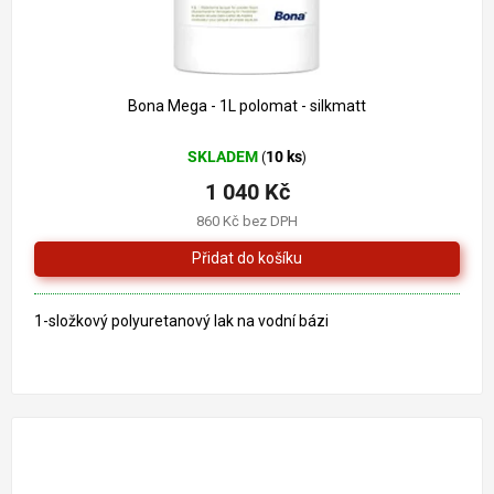
Bona Mega - 1L polomat - silkmatt
SKLADEM
10 ks
(
)
1 040 Kč
860 Kč bez DPH
1-složkový polyuretanový lak na vodní bázi