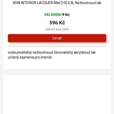
KIVA INTERIOR LACQUER Mat [10] 0,9L Nežloutnoucí lak
SKLADEM
9 ks
(
)
596 Kč
493 Kč bez DPH
Detail
vodouředitelný nežloutnoucí tónovatelný akrylátový lak
určený zejména pro interiér