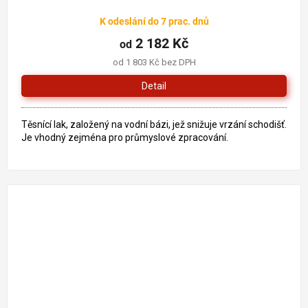
K odeslání do 7 prac. dnů
2 182 Kč
od
od 1 803 Kč bez DPH
Detail
Těsnící lak, založený na vodní bázi, jež snižuje vrzání schodišť.
Je vhodný zejména pro průmyslové zpracování.