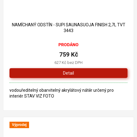
885 Kč
–14 %
NAMÍCHANÝ ODSTÍN - SUPI SAUNASUOJA FINISH 2,7L TVT
3443
PRODÁNO
759 Kč
627 Kč bez DPH
Detail
vodouředitelný obarvitelný akrylátový nátěr určený pro
interiér STAV VIZ FOTO
Výprodej