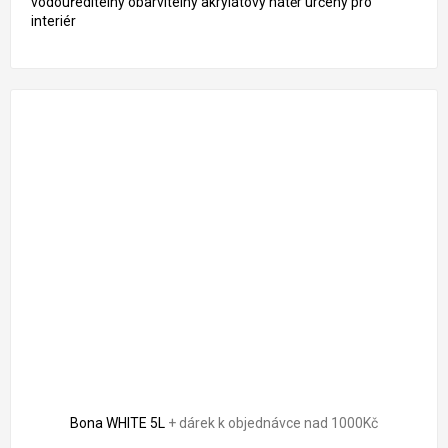
vodouředitelný obarvitelný akrylátový nátěr určený pro
interiér
Bona WHITE 5L
+ dárek k objednávce nad 1000Kč