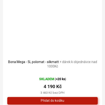
Bona Mega - 5L polomat - silkmatt
+ dárek k objednávce nad
1000Kč
Průměrné
SKLADEM
>20 ks
(
)
hodnocení
produktu
4 190 Kč
je
3 463 Kč bez DPH
5,0
z
5