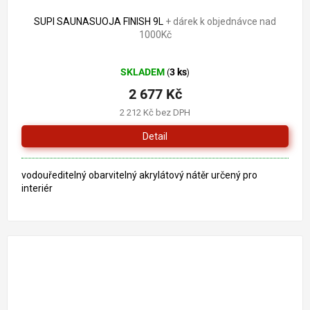
SUPI SAUNASUOJA FINISH 9L
+ dárek k objednávce nad
1000Kč
Průměrné
SKLADEM
3 ks
(
)
hodnocení
produktu
2 677 Kč
je
2 212 Kč bez DPH
5,0
z
Detail
5
hvězdiček.
vodouředitelný obarvitelný akrylátový nátěr určený pro
interiér