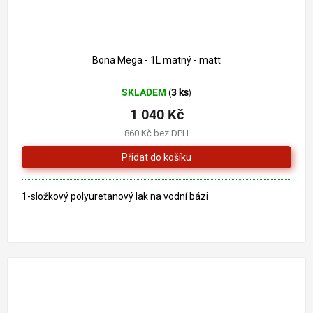
Bona Mega - 1L matný - matt
SKLADEM
3 ks
(
)
1 040 Kč
860 Kč bez DPH
1-složkový polyuretanový lak na vodní bázi