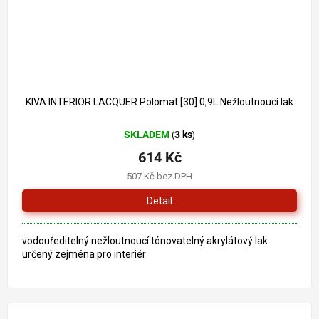
737 Kč
–16 %
KIVA INTERIOR LACQUER Polomat [30] 0,9L Nežloutnoucí lak
SKLADEM
3 ks
(
)
614 Kč
507 Kč bez DPH
Detail
vodouředitelný nežloutnoucí tónovatelný akrylátový lak
určený zejména pro interiér