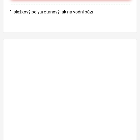
hvězdiček.
1-složkový polyuretanový lak na vodní bázi
716 Kč
–16 %