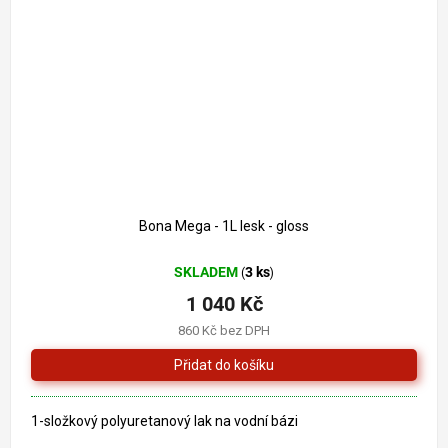
Bona Mega - 1L lesk - gloss
SKLADEM
3 ks
(
)
1 040 Kč
860 Kč bez DPH
1-složkový polyuretanový lak na vodní bázi