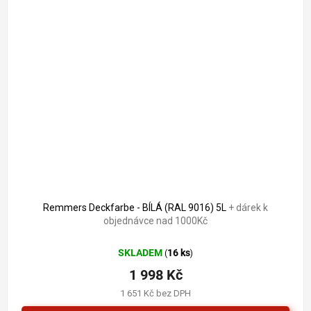
2 321 Kč
–13 %
Remmers Deckfarbe - BÍLÁ (RAL 9016) 5L
+ dárek k
objednávce nad 1000Kč
SKLADEM
16 ks
(
)
1 998 Kč
1 651 Kč bez DPH