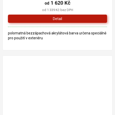
produktu
1 620 Kč
od
je
od 1 339 Kč bez DPH
5,0
z
Detail
5
hvězdiček.
polomatná bezzápachová akrylátová barva určena speciálně
pro použití v exteriéru