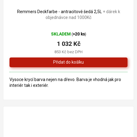
1 261 Kč
–18 %
Remmers Deckfarbe - antracitově šedá 2,5L
+ dárek k
objednávce nad 1000Kč
Průměrné
SKLADEM
>20 ks
(
)
hodnocení
produktu
1 032 Kč
je
853 Kč bez DPH
5,0
z
5
hvězdiček.
Vysoce krycí barva nejen na dřevo. Barva je vhodná jak pro
interiér tak i exteriér.