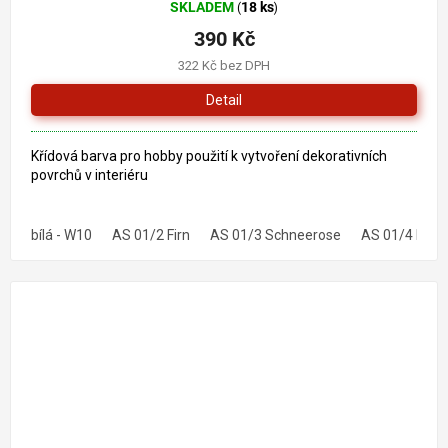
SKLADEM
18 ks
(
)
hodnocení
produktu
390 Kč
je
322 Kč bez DPH
5,0
z
Detail
5
hvězdiček.
Křídová barva pro hobby použití k vytvoření dekorativních
povrchů v interiéru
bílá - W10
AS 01/2 Firn
AS 01/3 Schneerose
AS 01/4 Habi