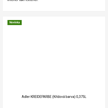
Novinka
Adler KREIDEFARBE (Křídová barva) 0,375L
Průměrné