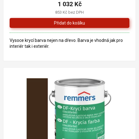
produktu
1 032 Kč
je
853 Kč bez DPH
4,0
z
5
hvězdiček.
Vysoce krycí barva nejen na dřevo. Barva je vhodná jak pro
interiér tak i exteriér.