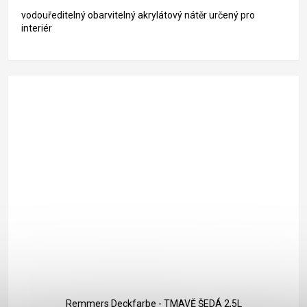
vodouředitelný obarvitelný akrylátový nátěr určený pro
interiér
1 261 Kč
–18 %
Remmers Deckfarbe - TMAVĚ ŠEDÁ 2,5L