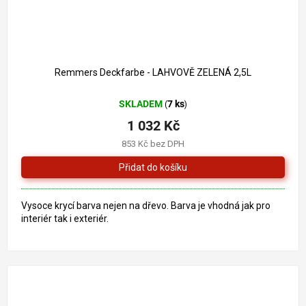
1 261 Kč
–18 %
Remmers Deckfarbe - LAHVOVĚ ZELENÁ 2,5L
SKLADEM
7 ks
(
)
1 032 Kč
853 Kč bez DPH
Vysoce krycí barva nejen na dřevo. Barva je vhodná jak pro
interiér tak i exteriér.