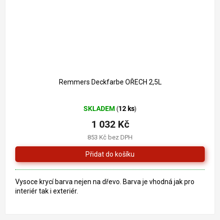
1 261 Kč
–18 %
Remmers Deckfarbe OŘECH 2,5L
Průměrné
SKLADEM
12 ks
(
)
hodnocení
produktu
1 032 Kč
je
853 Kč bez DPH
5,0
z
5
hvězdiček.
Vysoce krycí barva nejen na dřevo. Barva je vhodná jak pro
interiér tak i exteriér.