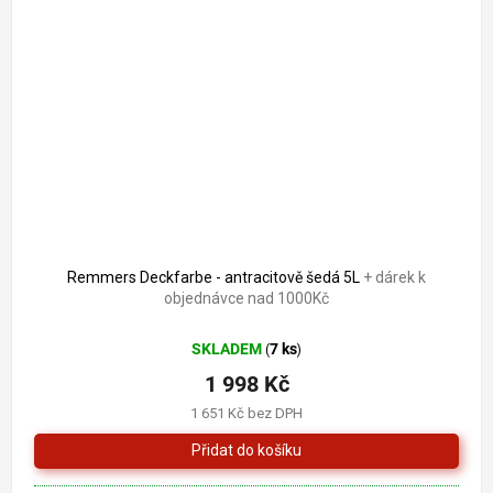
2 321 Kč
–13 %
Remmers Deckfarbe - antracitově šedá 5L
+ dárek k
objednávce nad 1000Kč
SKLADEM
7 ks
(
)
1 998 Kč
1 651 Kč bez DPH