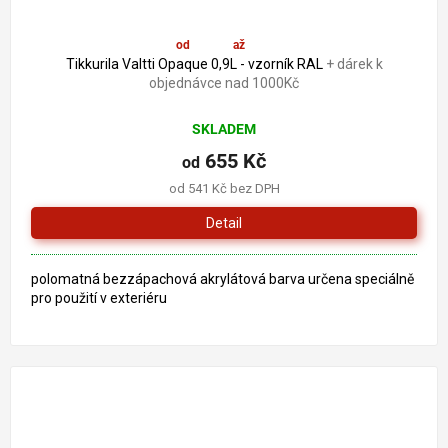
od
655 Kč
až
–5 %
Tikkurila Valtti Opaque 0,9L - vzorník RAL
+ dárek k
objednávce nad 1000Kč
SKLADEM
655 Kč
od
od 541 Kč bez DPH
Detail
polomatná bezzápachová akrylátová barva určena speciálně
pro použití v exteriéru