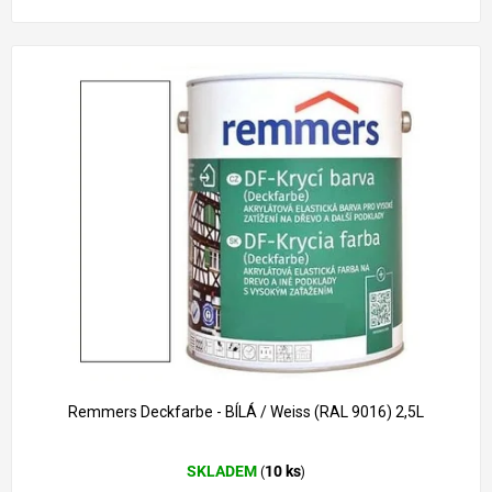
1 261 Kč
–18 %
Remmers Deckfarbe - BÍLÁ / Weiss (RAL 9016) 2,5L
Průměrné
SKLADEM
10 ks
(
)
hodnocení