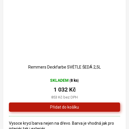
1 261 Kč
–18 %
Remmers Deckfarbe SVĚTLE ŠEDÁ 2,5L
SKLADEM
8 ks
(
)
1 032 Kč
853 Kč bez DPH
Vysoce krycí barva nejen na dřevo. Barva je vhodná jak pro
interiér tak i exteriér.