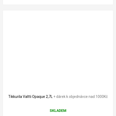
Tikkurila Valtti Opaque 2,7L
+ dárek k objednávce nad 1000Kč
Průměrné
SKLADEM
hodnocení