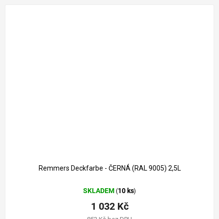
1 261 Kč
–18 %
Remmers Deckfarbe - ČERNÁ (RAL 9005) 2,5L
SKLADEM
10 ks
(
)
1 032 Kč