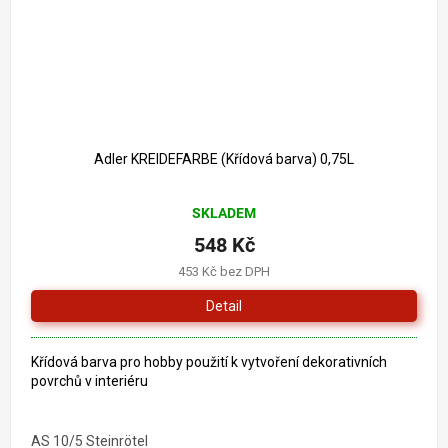
Adler KREIDEFARBE (Křídová barva) 0,75L
Průměrné
SKLADEM
hodnocení
produktu
548 Kč
je
453 Kč bez DPH
5,0
z
Detail
5
hvězdiček.
Křídová barva pro hobby použití k vytvoření dekorativních
povrchů v interiéru
AS 10/5 Steinrötel