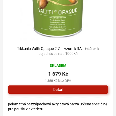
o
k
d
t
u
ů
k
t
ů
Tikkurila Valtti Opaque 2,7L - vzorník RAL
+ dárek k
objednávce nad 1000Kč
SKLADEM
1 679 Kč
1 388 Kč bez DPH
Detail
polomatná bezzápachová akrylátová barva určena speciálně
pro použití v exteriéru