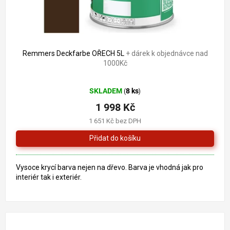
2 321 Kč
–13 %
Remmers Deckfarbe OŘECH 5L
+ dárek k objednávce nad
1000Kč
Průměrné
SKLADEM
8 ks
(
)
hodnocení
produktu
1 998 Kč
je
1 651 Kč bez DPH
5,0
z
5
hvězdiček.
Vysoce krycí barva nejen na dřevo. Barva je vhodná jak pro
interiér tak i exteriér.