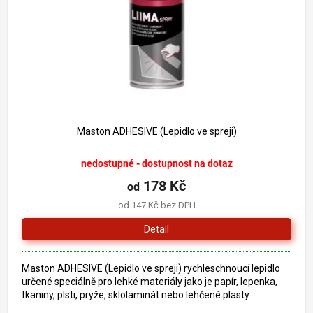
o
k
d
t
u
ů
k
t
ů
Maston ADHESIVE (Lepidlo ve spreji)
nedostupné - dostupnost na dotaz
178 Kč
od
od 147 Kč bez DPH
Detail
Maston ADHESIVE (Lepidlo ve spreji) rychleschnoucí lepidlo
určené speciálně pro lehké materiály jako je papír, lepenka,
tkaniny, plsti, pryže, sklolaminát nebo lehčené plasty.