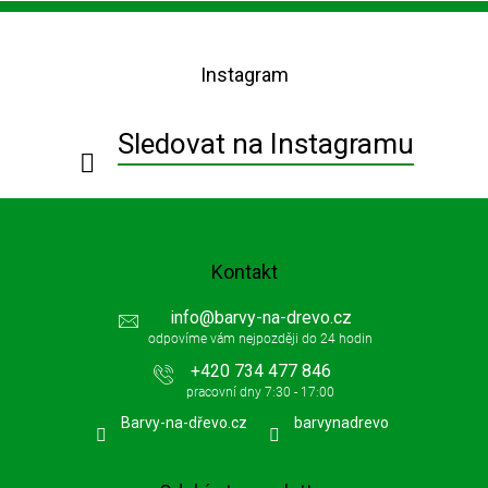
Z
á
p
Instagram
a
t
í
Sledovat na Instagramu
Kontakt
info
@
barvy-na-drevo.cz
+420 734 477 846
Barvy-na-dřevo.cz
barvynadrevo