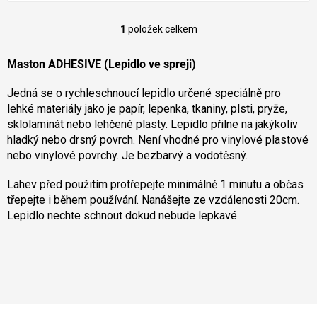
1
položek celkem
O
v
l
Maston ADHESIVE (Lepidlo ve spreji)
á
d
Jedná se o rychleschnoucí lepidlo určené speciálně pro
a
lehké materiály jako je papír, lepenka, tkaniny, plsti, pryže,
c
sklolaminát nebo lehčené plasty. Lepidlo přilne na jakýkoliv
í
hladký nebo drsný povrch. Není vhodné pro vinylové plastové
p
nebo vinylové povrchy. Je bezbarvý a vodotěsný.
r
v
k
Lahev před použitím protřepejte minimálně 1 minutu a občas
y
třepejte i během používání. Nanášejte ze vzdálenosti 20cm.
v
Lepidlo nechte schnout dokud nebude lepkavé.
ý
p
i
s
u