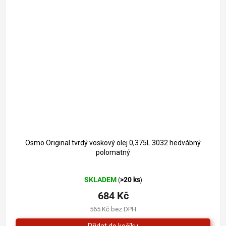
Osmo Original tvrdý voskový olej 0,375L 3032 hedvábný
polomatný
Průměrné
SKLADEM
>20 ks
(
)
hodnocení
produktu
684 Kč
je
565 Kč bez DPH
5,0
z