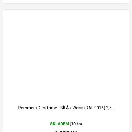
1 261 Kč
–18 %
Remmers Deckfarbe - BÍLÁ / Weiss (RAL 9016) 2,5L
Průměrné
SKLADEM
10 ks
(
)
hodnocení
produktu