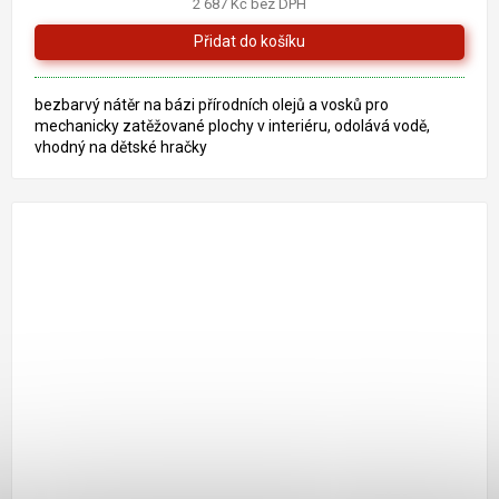
2 687 Kč bez DPH
5,0
z
5
hvězdiček.
bezbarvý nátěr na bázi přírodních olejů a vosků pro
mechanicky zatěžované plochy v interiéru, odolává vodě,
vhodný na dětské hračky