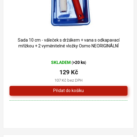
Sada 10 cm - váleček s držákem + vana s odkapavací
mřížkou + 2 vyměnitelné vložky Osmo NEORIGINÁLNÍ
Průměrné
SKLADEM
>20 ks
(
)
hodnocení
produktu
129 Kč
je
107 Kč bez DPH
5,0
z
5
hvězdiček.