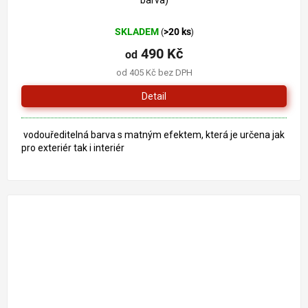
barva)
SKLADEM
>20 ks
(
)
490 Kč
od
od 405 Kč bez DPH
Detail
vodouředitelná barva s matným efektem, která je určena jak
pro exteriér tak i interiér