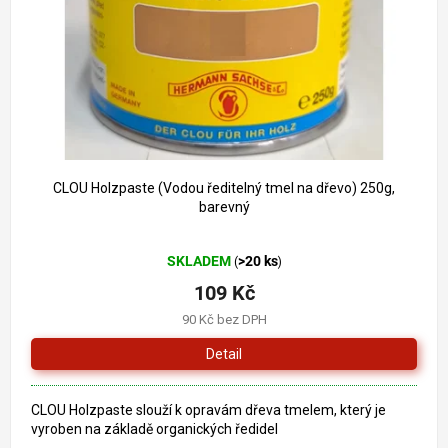
o
k
d
t
u
ů
k
t
ů
CLOU Holzpaste (Vodou ředitelný tmel na dřevo) 250g,
barevný
Průměrné
SKLADEM
>20 ks
(
)
hodnocení
produktu
109 Kč
je
90 Kč bez DPH
5,0
z
Detail
5
hvězdiček.
CLOU Holzpaste slouží k opravám dřeva tmelem, který je
vyroben na základě organických ředidel