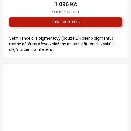
produktu
1 096 Kč
je
906 Kč bez DPH
5,0
z
5
hvězdiček.
Velmi lehce bíle pigmentový (pouze 2% bílého pigmentu)
matný nátěr na dřevo založený na bázi přírodních vosků a
olejů. Určen do interiéru.