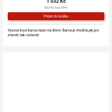
1 032 Kč
je
853 Kč bez DPH
4,0
z
5
hvězdiček.
Vysoce krycí barva nejen na dřevo. Barva je vhodná jak pro
interiér tak i exteriér.