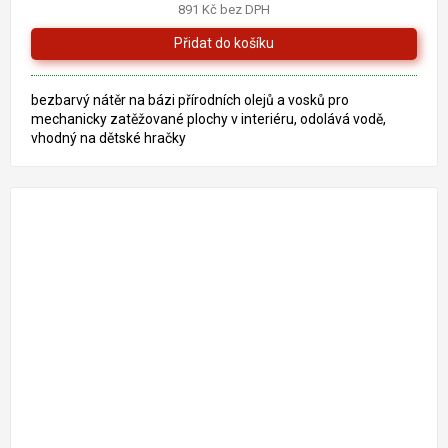
891 Kč bez DPH
5,0
z
5
hvězdiček.
bezbarvý nátěr na bázi přírodních olejů a vosků pro
mechanicky zatěžované plochy v interiéru, odolává vodě,
vhodný na dětské hračky