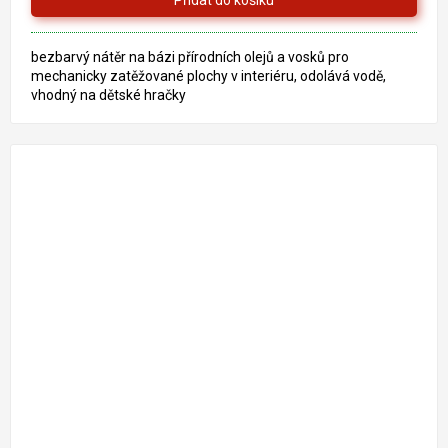
5
hvězdiček.
bezbarvý nátěr na bázi přírodních olejů a vosků pro
mechanicky zatěžované plochy v interiéru, odolává vodě,
vhodný na dětské hračky