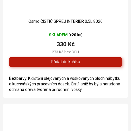
Osmo ČISTIČ SPREJ INTERIÉR 0,5L 8026
SKLADEM
>20 ks
(
)
330 Kč
273 Kč bez DPH
Bezbarvý. K čištění olejovaných a voskovaných ploch nábytku
a kuchyňských pracovních desek. Čistí, aniž by byla narušena
ochrana dřeva tvořená přírodními vosky.