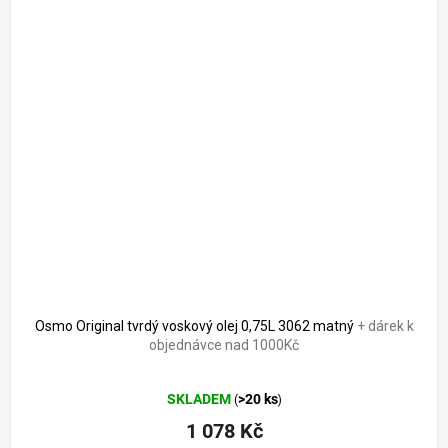
Osmo Original tvrdý voskový olej 0,75L 3062 matný
+ dárek k
objednávce nad 1000Kč
Průměrné
SKLADEM
>20 ks
(
)
hodnocení
produktu
1 078 Kč
je