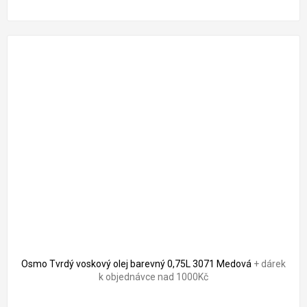
Osmo Tvrdý voskový olej barevný 0,75L 3071 Medová
+ dárek
k objednávce nad 1000Kč
Průměrné