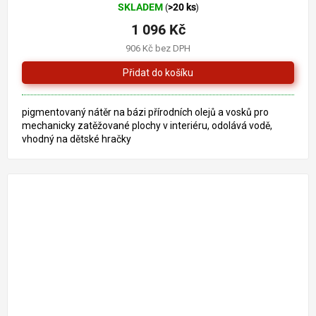
SKLADEM
>20 ks
(
)
hodnocení
produktu
1 096 Kč
je
906 Kč bez DPH
5,0
z
5
hvězdiček.
pigmentovaný nátěr na bázi přírodních olejů a vosků pro
mechanicky zatěžované plochy v interiéru, odolává vodě,
vhodný na dětské hračky