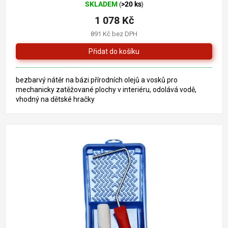
SKLADEM
>20 ks
(
)
hodnocení
produktu
1 078 Kč
je
891 Kč bez DPH
5,0
z
5
hvězdiček.
bezbarvý nátěr na bázi přírodních olejů a vosků pro
mechanicky zatěžované plochy v interiéru, odolává vodě,
vhodný na dětské hračky