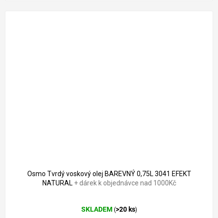
Osmo Tvrdý voskový olej BAREVNÝ 0,75L 3041 EFEKT
NATURAL
+ dárek k objednávce nad 1000Kč
Průměrné
SKLADEM
>20 ks
(
)
hodnocení