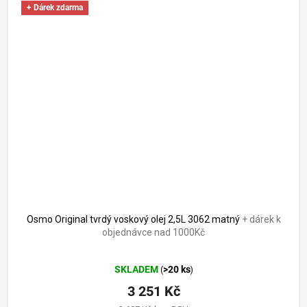
+ Dárek zdarma
Osmo Original tvrdý voskový olej 2,5L 3062 matný
+ dárek k
objednávce nad 1000Kč
Průměrné
SKLADEM
>20 ks
(
)
hodnocení
produktu
3 251 Kč
je