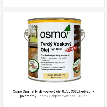
Osmo Original tvrdý voskový olej 0,75L 3032 hedvábný
polomatný
+ dárek k objednávce nad 1000Kč
Průměrné