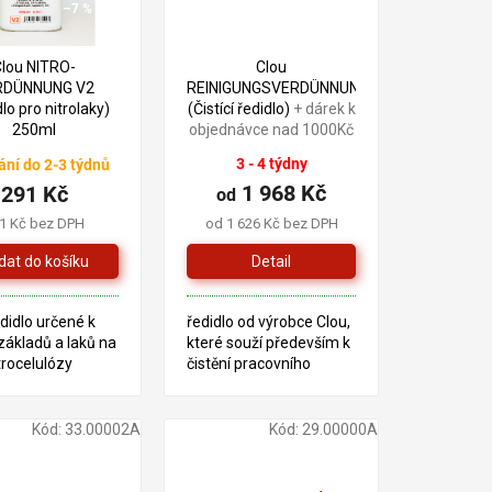
–7 %
Clou NITRO-
Clou
RDÜNNUNG V2
REINIGUNGSVERDÜNNUNG
lo pro nitrolaky)
(Čistící ředidlo)
+ dárek k
250ml
objednávce nad 1000Kč
3 - 4 týdny
ání do 2-3 týdnů
1 968 Kč
291 Kč
od
1 Kč bez DPH
od 1 626 Kč bez DPH
Detail
edidlo určené k
ředidlo od výrobce Clou,
základů a laků na
které souží především k
itrocelulózy
čistění pracovního
zařízení a nářadí při
práci s výrobky,
založenými na bázi
Kód:
33.00002A
Kód:
29.00000A
organických
rozpouštědel