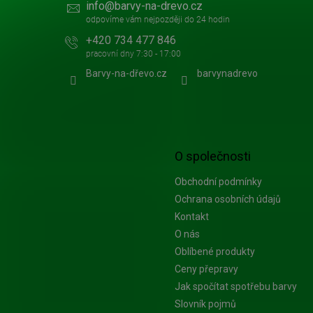
info
@
barvy-na-drevo.cz
+420 734 477 846
Barvy-na-dřevo.cz
barvynadrevo
O společnosti
Obchodní podmínky
Ochrana osobních údajů
Kontakt
O nás
Oblíbené produkty
Ceny přepravy
Jak spočítat spotřebu barvy
Slovník pojmů