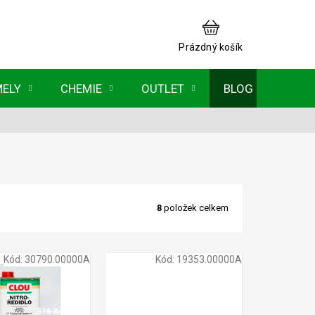
NÁKUPNÍ
KOŠÍK
Prázdný košík
MELY
CHEMIE
OUTLET
BLOG
8
položek celkem
Kód:
30790.00000A
Kód:
19353.00000A
316 Kč