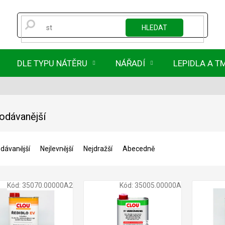
HLEDAT
DLE TYPU NÁTĚRU
NÁŘADÍ
LEPIDLA A T
odávanější
dávanější
Nejlevnější
Nejdražší
Abecedně
Kód:
35070.00000A2
Kód:
35005.00000A
316 Kč