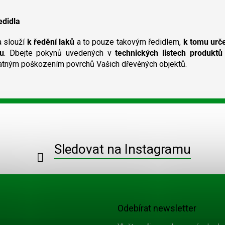
DÜNNUNG
lihových laků a
TREPP
O
rozpouštění
Ředidl
v
šupinkového šelaku a
VERDÜ
edidla
l
práškových mořidel,...
používá
á
použité
a slouží
k ředění laků
a to pouze takovým ředidlem,
k tomu ur
d
a
u
. Dbejte pokynů uvedených v
technických listech produktů
c
atným poškozením povrchů Vašich dřevěných objektů.
í
p
r
v
k
y
v
ý
Sledovat na Instagramu
p
i
s
u
Odebírat newsletter