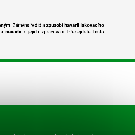
ENSIEGEL.
všech laků řady
o DD
CLOUCRYL, ve všech
NNUNG se
jejich barevných...
 také k čištění
ho nářadí...
čeným
. Záměna ředidla
způsobí havárii lakovacího
a
návodů
k jejich zpracování. Předejdete tímto