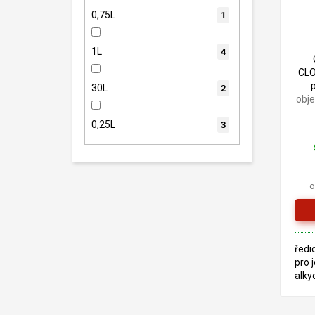
0,75L
1
1L
4
CLO
30L
2
obj
0,25L
3
o
ředi
pro 
alky
uret
stej