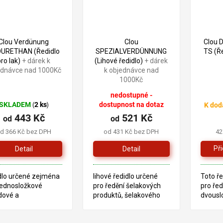
Clou Verdünung
Clou
Clou
URETHAN (Ředidlo
SPEZIALVERDÜNNUNG
TS (Ře
pro lak)
+ dárek k
(Lihové ředidlo)
+ dárek
ednávce nad 1000Kč
k objednávce nad
1000Kč
nedostupné -
SKLADEM
2 ks
dostupnost na dotaz
K dod
(
)
443 Kč
521 Kč
od
od
d 366 Kč bez DPH
od 431 Kč bez DPH
42
Detail
Detail
dlo určené zejména
lihové ředidlo určené
Toto ře
jednosložkové
pro ředění šelakových
pro řed
dové a
produktů, šelakového
dvousl
analkydové laky
matýrungu, šelakové
polyur
ný jako Clou EV
politury, CLOU 500,
DD-KAR