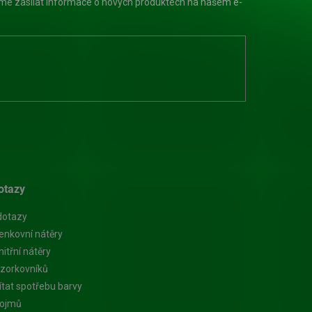
eme zasílat informace o nových produktech na našem e-
otazy
dotazy
enkovní nátěry
itřní nátěry
zorkovníků
ítat spotřebu barvy
pojmů