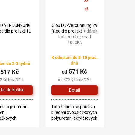
od
544 Kč
571 Kč
–4 %
až
–5 %
 DD VERDÜNNUNG
Clou DD-Verdünnung 29
didlo pro lak) 1L
(Ředidlo pro lak)
+ dárek
k objednávce nad
1000Kč
K odeslání do 5-10 prac.
dnů
ání do 2-3 týdnů
571 Kč
517 Kč
od
7 Kč bez DPH
od 472 Kč bez DPH
Detail
didlo je určeno
Toto ředidlo se používá
ění
k ředění dvousložkových
ožkových
polyuretan-akrylátových
etanových laků
laků a polyuretanových
LACK a DD-
laků. Používá se k ředění