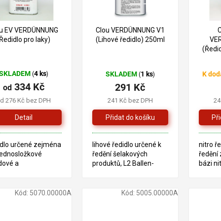
–7 %
ou EV VERDÜNNUNG
Clou VERDÜNNUNG V1
Ředidlo pro laky)
(Lihové ředidlo) 250ml
VE
(Ředid
SKLADEM
4 ks
SKLADEM
1 ks
K dod
(
)
(
)
334 Kč
291 Kč
od
d 276 Kč bez DPH
241 Kč bez DPH
24
Detail
dlo určené zejména
lihové ředidlo určené k
nitro ř
jednosložkové
ředění šelakových
ředění 
dové a
produktů, L2 Ballen-
bázi n
analkydové laky.
Mattierung
dlo je vhodné i pro
tampónového
ění nářadí od oleje
matýrungu, šelakové
Kód:
5070.00000A
Kód:
5005.00000A
 vosku. stejný jako
politury, L3 Schellack-
 Verdünung
Mattierung šelakového
URETHAN
matýrungu, L4...