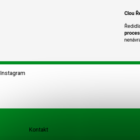
VER
Clou Ř
Ředidl
proces
nenávr
Z
á
Instagram
p
a
t
í
Kontakt