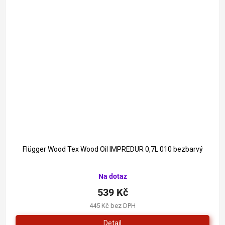
Flügger Wood Tex Wood Oil IMPREDUR 0,7L 010 bezbarvý
Průměrné
Na dotaz
hodnocení
produktu
539 Kč
je
445 Kč bez DPH
5,0
z
Detail