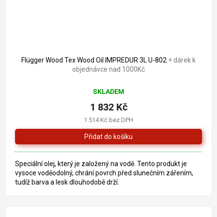
1 867 Kč
–1 %
Flügger Wood Tex Wood Oil IMPREDUR 3L U-802
+ dárek k
objednávce nad 1000Kč
SKLADEM
1 832 Kč
1 514 Kč bez DPH
Speciální olej, který je založený na vodě. Tento produkt je
vysoce voděodolný, chrání povrch před slunečním zářením,
tudíž barva a lesk dlouhodobě drží.