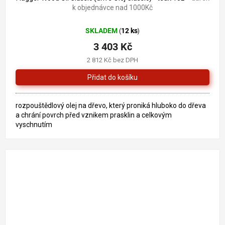
k objednávce nad 1000Kč
SKLADEM
12 ks
(
)
3 403 Kč
2 812 Kč bez DPH
rozpouštědlový olej na dřevo, který proniká hluboko do dřeva
a chrání povrch před vznikem prasklin a celkovým
vyschnutím