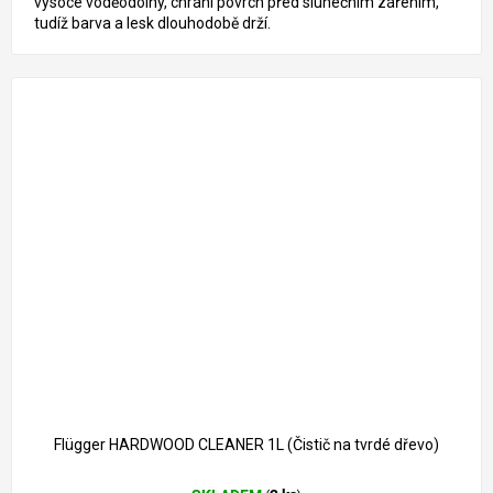
vysoce voděodolný, chrání povrch před slunečním zářením,
tudíž barva a lesk dlouhodobě drží.
312 Kč
–8 %
Flügger HARDWOOD CLEANER 1L (Čistič na tvrdé dřevo)