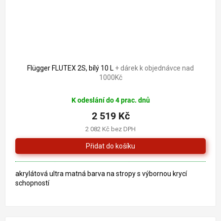
2 748 Kč
–8 %
Flügger FLUTEX 2S, bílý 10 L
+ dárek k objednávce nad
1000Kč
K odeslání do 4 prac. dnů
2 519 Kč
2 082 Kč bez DPH
akrylátová ultra matná barva na stropy s výbornou krycí
schopností