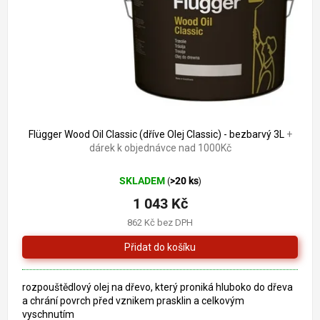
o
k
d
t
u
ů
k
t
ů
1 188 Kč
–12 %
Flügger Wood Oil Classic (dříve Olej Classic) - bezbarvý 3L
+
dárek k objednávce nad 1000Kč
SKLADEM
>20 ks
(
)
1 043 Kč
862 Kč bez DPH
rozpouštědlový olej na dřevo, který proniká hluboko do dřeva
a chrání povrch před vznikem prasklin a celkovým
vyschnutím