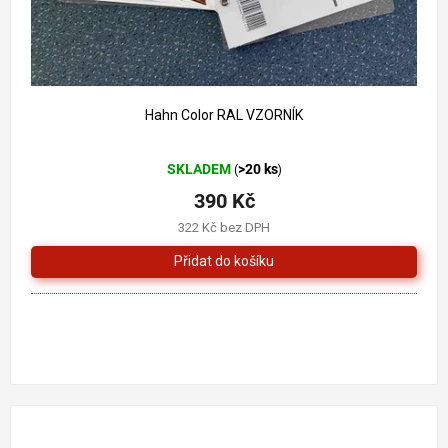
Hahn Color RAL VZORNÍK
Průměrné
SKLADEM
>20 ks
(
)
hodnocení
produktu
390 Kč
je
322 Kč bez DPH
5,0
z
5
hvězdiček.