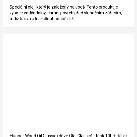
Speciální olej, který je založený na vodě. Tento produkt je
vysoce voděodolný, chrání povrch před slunečním zářením,
tudíž barva a lesk dlouhodobě drží.
3 948 Kč
–13 %
Flügger Wood Oil Classic (dříve Olej Classic) - teak 10L
+ dárek