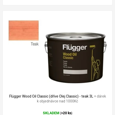
1 248 Kč
–12 %
Flügger Wood Oil Classic (dříve Olej Classic) - teak 3L
+ dárek
k objednávce nad 1000Kč
SKLADEM
>20 ks
(
)