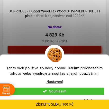
DOPRODEJ - Flügger Wood Tex Wood Oil IMPREDUR 10L 011
pinie
+ dárek k objednávce nad 1000Kč
Na dotaz
4 829 Kč
3 991 Kč bez DPH
Detail
Speciální olej, který je založený na vodě. Tento produkt je
vysoce voděodolný, chrání povrch před slunečním zářením,
Tento web používá soubory cookie. Dalším procházením
tudíž barva a lesk dlouhodobě drží.
tohoto webu vyjadřujete souhlas s jejich používáním.
Nastavení
Souhlasím
Zobrazit
Odmítnout
ZÍSKEJTE SLEVU 100 KČ