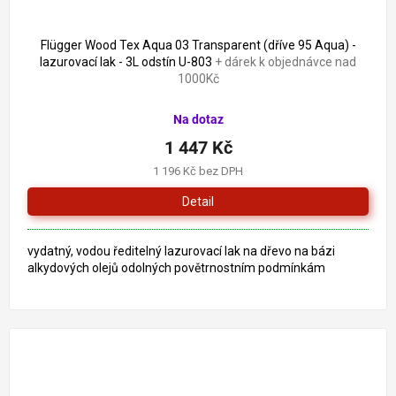
Flügger Wood Tex Aqua 03 Transparent (dříve 95 Aqua) -
lazurovací lak - 3L odstín U-803
+ dárek k objednávce nad
1000Kč
Na dotaz
1 447 Kč
1 196 Kč bez DPH
Detail
vydatný, vodou ředitelný lazurovací lak na dřevo na bázi
alkydových olejů odolných povětrnostním podmínkám