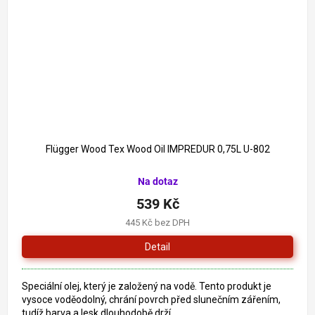
Flügger Wood Tex Wood Oil IMPREDUR 0,75L U-802
Na dotaz
539 Kč
445 Kč bez DPH
Detail
Speciální olej, který je založený na vodě. Tento produkt je
vysoce voděodolný, chrání povrch před slunečním zářením,
tudíž barva a lesk dlouhodobě drží.