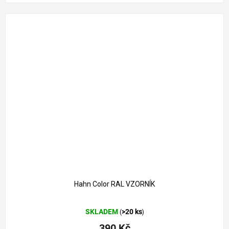
Hahn Color RAL VZORNÍK
Průměrné
SKLADEM
>20 ks
(
)
hodnocení
produktu
390 Kč