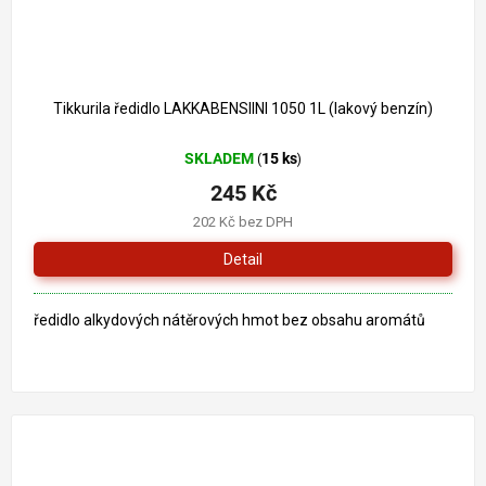
Tikkurila ředidlo LAKKABENSIINI 1050 1L (lakový benzín)
SKLADEM
15 ks
(
)
245 Kč
202 Kč bez DPH
Detail
ředidlo alkydových nátěrových hmot bez obsahu aromátů