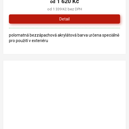
1 620 Kč
od
je
od 1 339 Kč bez DPH
5,0
z
Detail
5
hvězdiček.
polomatná bezzápachová akrylátová barva určena speciálně
pro použití v exteriéru