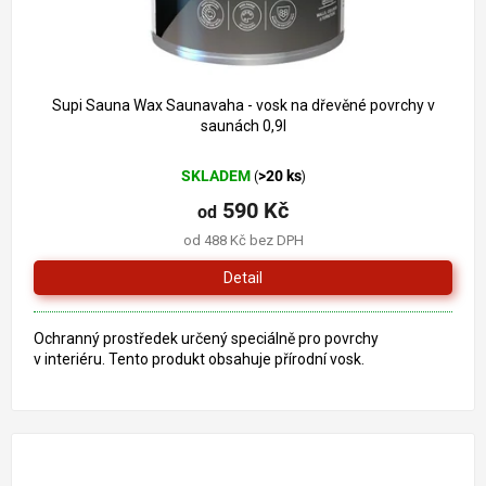
Supi Sauna Wax Saunavaha - vosk na dřevěné povrchy v
saunách 0,9l
SKLADEM
>20 ks
(
)
590 Kč
od
od 488 Kč bez DPH
Detail
Ochranný prostředek určený speciálně pro povrchy
v interiéru. Tento produkt obsahuje přírodní vosk.