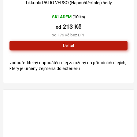
Tikkurila PATIO VERSO (Napouštěcí olej) šedý
SKLADEM
10 ks
(
)
213 Kč
od
od 176 Kč bez DPH
Detail
vodouředitelný napouštěcí olej založený na přírodních olejích,
který je určený zejména do exteriéru