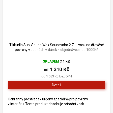
Tikkurila Supi Sauna Wax Saunavaha 2,7L - vosk na dřevěné
povrchy v saunách
+ dárek k objednávce nad 1000Kč
SKLADEM
11 ks
(
)
1 310 Kč
od
od 1 083 Kč bez DPH
Detail
Ochranný prostředek určený speciálně pro povrchy
v interiéru. Tento produkt obsahuje přírodní vosk.