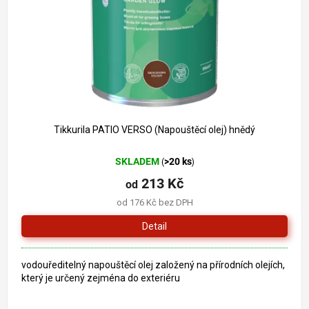
o
k
d
t
u
ů
k
t
ů
Tikkurila PATIO VERSO (Napouštěcí olej) hnědý
SKLADEM
>20 ks
(
)
213 Kč
od
od 176 Kč bez DPH
Detail
vodouředitelný napouštěcí olej založený na přírodních olejích,
který je určený zejména do exteriéru