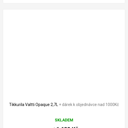
Tikkurila Valtti Opaque 2,7L
+ dárek k objednávce nad 1000Kč
Průměrné
SKLADEM
hodnocení
produktu