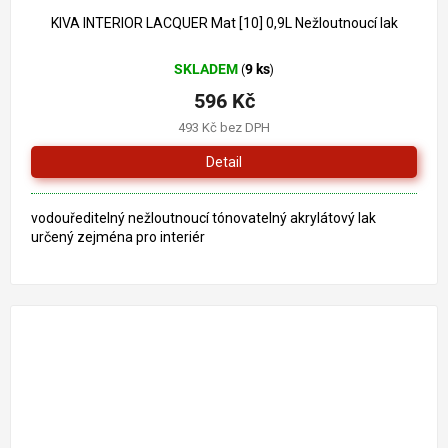
716 Kč
–16 %
KIVA INTERIOR LACQUER Mat [10] 0,9L Nežloutnoucí lak
SKLADEM
9 ks
(
)
596 Kč
493 Kč bez DPH
Detail
vodouředitelný nežloutnoucí tónovatelný akrylátový lak
určený zejména pro interiér