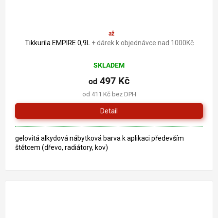
591 Kč
až
–15 %
Tikkurila EMPIRE 0,9L
+ dárek k objednávce nad 1000Kč
SKLADEM
497 Kč
od
od 411 Kč bez DPH
Detail
gelovitá alkydová nábytková barva k aplikaci především
štětcem (dřevo, radiátory, kov)