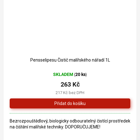
Pensselipesu Čistič malířského nářadí 1L
SKLADEM
20 ks
(
)
263 Kč
217 Kč bez DPH
Bezrozpouštědlový, biologicky odbouratelný čistící prostředek
na čištění malířské techniky. DOPORUČUJEME!