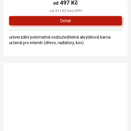
497 Kč
od
od 411 Kč bez DPH
Detail
univerzální polomatná vodouředitelná akrylátová barva
určená pro interiér (dřevo, radiátory, kov)