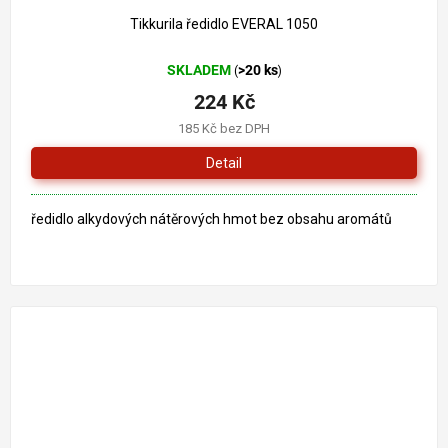
Tikkurila ředidlo EVERAL 1050
SKLADEM
>20 ks
(
)
224 Kč
185 Kč bez DPH
Detail
ředidlo alkydových nátěrových hmot bez obsahu aromátů