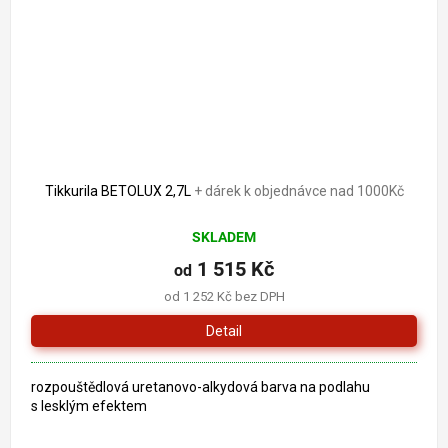
Tikkurila BETOLUX 2,7L
+ dárek k objednávce nad 1000Kč
SKLADEM
1 515 Kč
od
od 1 252 Kč bez DPH
Detail
rozpouštědlová uretanovo-alkydová barva na podlahu
s lesklým efektem