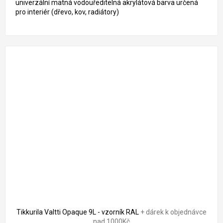
univerzální matná vodouředitelná akrylátová barva určená
pro interiér (dřevo, kov, radiátory)
Tikkurila Valtti Opaque 9L - vzorník RAL
+ dárek k objednávce
nad 1000Kč