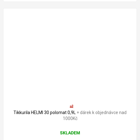
591 Kč
až
–15 %
Tikkurila HELMI 30 polomat 0,9L
+ dárek k objednávce nad
1000Kč
SKLADEM