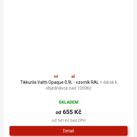
od
655 Kč
až
–5 %
Tikkurila Valtti Opaque 0,9L - vzorník RAL
+ dárek k
objednávce nad 1000Kč
SKLADEM
655 Kč
od
od 541 Kč bez DPH
Detail