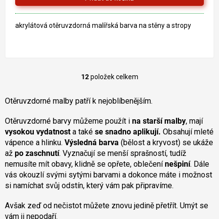
akrylátová otěruvzdorná malířská barva na stěny a stropy
12
položek celkem
O
v
l
Otěruvzdorné malby patří k nejoblíbenějším.
á
d
Otěruvzdorné barvy můžeme použít i
na starší malby
, mají
a
vysokou vydatnost
a také
se snadno aplikují.
Obsahují mleté
c
vápence a hlinku.
Výsledná barva
(bělost a kryvost) se ukáže
í
až
po zaschnutí
. Vyznačují se menší sprašností, tudíž
p
nemusíte mít obavy, klidně se opřete, oblečení
r
nešpiní
. Dále
v
vás okouzlí svými sytými barvami a dokonce máte i možnost
k
si namíchat svůj odstín, který vám pak připravíme.
y
v
Avšak zeď od nečistot můžete znovu jedině přetřít. Umýt se
ý
vám ji nepodaří
.