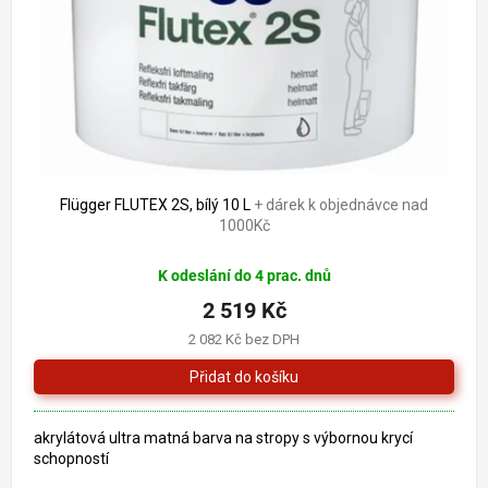
o
k
d
t
u
ů
k
t
ů
2 748 Kč
–8 %
Flügger FLUTEX 2S, bílý 10 L
+ dárek k objednávce nad
1000Kč
K odeslání do 4 prac. dnů
2 519 Kč
2 082 Kč bez DPH
akrylátová ultra matná barva na stropy s výbornou krycí
schopností