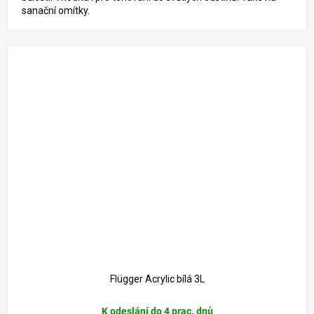
sanační omítky.
588 Kč
–8 %
Flügger Acrylic bílá 3L
K odeslání do 4 prac. dnů