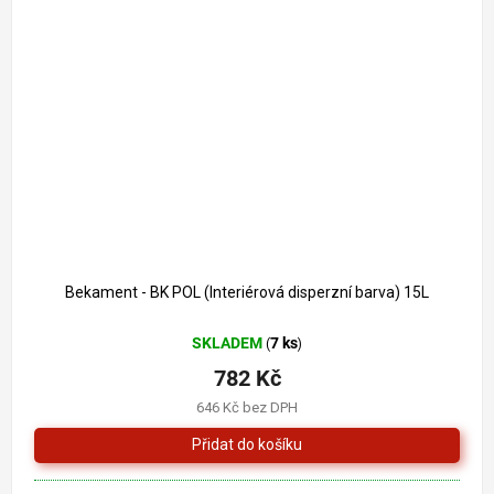
Bekament - BK POL (Interiérová disperzní barva) 15L
SKLADEM
7 ks
(
)
782 Kč
646 Kč bez DPH