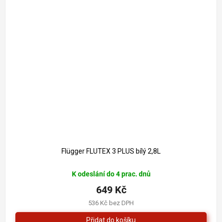
708 Kč
–8 %
Flügger FLUTEX 3 PLUS bílý 2,8L
K odeslání do 4 prac. dnů
649 Kč
536 Kč bez DPH