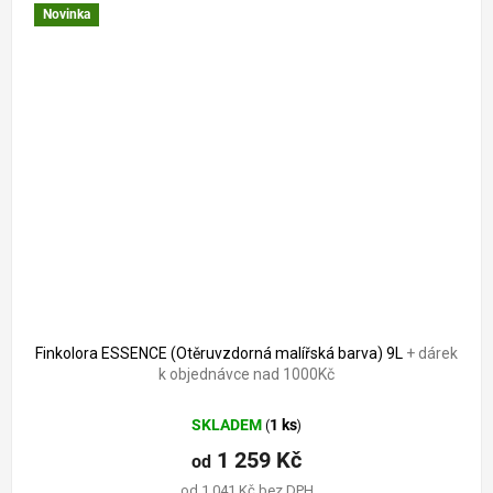
Novinka
Finkolora ESSENCE (Otěruvzdorná malířská barva) 9L
+ dárek
k objednávce nad 1000Kč
SKLADEM
1 ks
(
)
1 259 Kč
od
od 1 041 Kč bez DPH