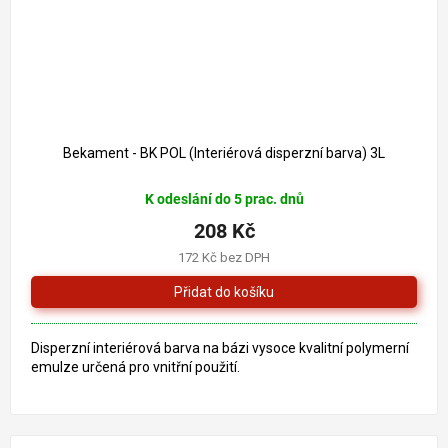
Bekament - BK POL (Interiérová disperzní barva) 3L
K odeslání do 5 prac. dnů
208 Kč
172 Kč bez DPH
Disperzní interiérová barva na bázi vysoce kvalitní polymerní
emulze určená pro vnitřní použití.