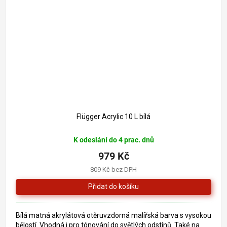
1 068 Kč
–8 %
Flügger Acrylic 10 L bílá
K odeslání do 4 prac. dnů
979 Kč
809 Kč bez DPH
Bílá matná akrylátová otěruvzdorná malířská barva s vysokou
bělostí. Vhodná i pro tónování do světlých odstínů. Také na