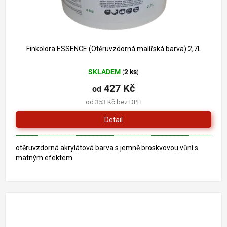
Finkolora ESSENCE (Otěruvzdorná malířská barva) 2,7L
SKLADEM
2 ks
(
)
427 Kč
od
od 353 Kč bez DPH
Detail
otěruvzdorná akrylátová barva s jemně broskvovou vůní s
matným efektem