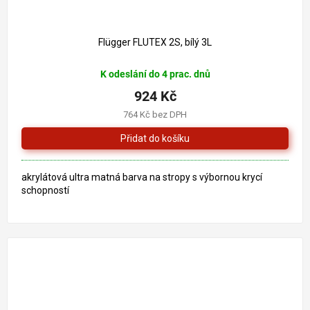
1 008 Kč
–8 %
Flügger FLUTEX 2S, bílý 3L
K odeslání do 4 prac. dnů
924 Kč
764 Kč bez DPH
akrylátová ultra matná barva na stropy s výbornou krycí
schopností