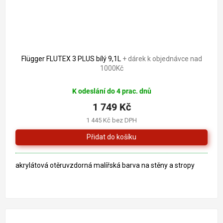
1 908 Kč
–8 %
Flügger FLUTEX 3 PLUS bílý 9,1L
+ dárek k objednávce nad
1000Kč
K odeslání do 4 prac. dnů
1 749 Kč
1 445 Kč bez DPH
akrylátová otěruvzdorná malířská barva na stěny a stropy