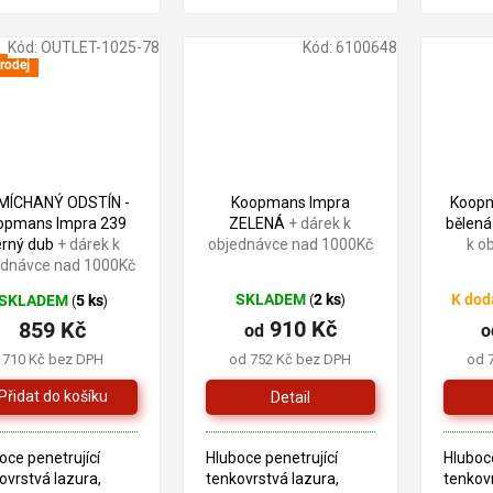
ošetření dřeva v
pro ošetření dřeva v
pro oše
riéru. Tento produkt
exteriéru. Tento produkt
exterié
aložen na bázi
je založen na bázi
je zalo
Kód:
OUTLET-1025-78
Kód:
6100648
dových pryskyřic a
alkydových pryskyřic a
alkydov
rodej
ého oleje.
lněného oleje. ...
lněného
FOTO
910 Kč
–5 %
MÍCHANÝ ODSTÍN -
Koopmans Impra
Koopm
opmans Impra 239
ZELENÁ
+ dárek k
bělená
erný dub
+ dárek k
objednávce nad 1000Kč
k o
ednávce nad 1000Kč
SKLADEM
2 ks
K dod
SKLADEM
5 ks
(
)
(
)
910 Kč
859 Kč
od
o
710 Kč bez DPH
od 752 Kč bez DPH
od 
Detail
oce penetrující
Hluboce penetrující
Hluboce
ovrstvá lazura,
tenkovrstvá lazura,
tenkovr