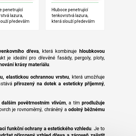
 penetrující
Hluboce penetrující
stvá lazura,
tenkovrstvá lazura,
louží především
která slouží především
tření dřeva v
pro ošetření dřeva v
ru. Tento produkt
exteriéru. Tento produkt
žen na bázi
je založen na bázi
ých pryskyřic a
alkydových pryskyřic a
 oleje.
lněného oleje.
 venkovního dřeva
, která kombinuje
hloubkovou
ukt je ideální pro dřevěné fasády, pergoly, ploty,
hování krásy materiálu
.
u, elastickou ochrannou vrstvu
, která umožňuje
zůstává
přirozený na dotek a esteticky příjemný
,
i dalším povětrnostním vlivům
, a tím
prodlužuje
ovrch je rovnoměrný, chráněný a
odolný běžnému
ci funkční ochrany a estetického vzhledu
. Je to
udržet přirozený vzhled dřeva a zároveň zajistit