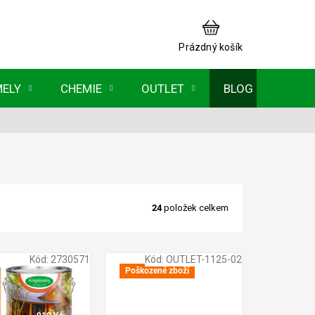
NÁKUPNÍ
KOŠÍK
Prázdný košík
MELY
CHEMIE
OUTLET
BLOG
24
položek celkem
Kód:
2730571
Kód:
OUTLET-1125-02
Poškozené zboží
od
910 Kč