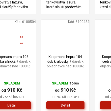
ovrstvá lazura,
tenkovrstvá lazura,
tenkovr
á slouží především
která slouží především
která s
ošetření dřeva v
pro ošetření dřeva v
pro oše
riéru. Tento produkt
exteriéru. Tento produkt
exterié
aložen na bázi
je založen na bázi
je zalo
Kód:
6100504
Kód:
6100484
dových pryskyřic a
alkydových pryskyřic a
alkydov
ého oleje.
lněného oleje.
lněného
od
910 Kč
až
–2 %
opmans Impra 105
Koopmans Impra 104
Koop
ka africká
+ dárek k
dub královský
+ dárek k
cedr 
ednávce nad 1000Kč
objednávce nad 1000Kč
objedn
SKLADEM
SKLADEM
16 ks
(
)
910 Kč
910 Kč
od
od
o
d 752 Kč bez DPH
od 752 Kč bez DPH
od 
Detail
Detail