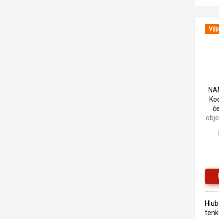
pro 
exte
je z
alky
Výp
lněn
NA
Ko
č
obj
Hlub
tenk