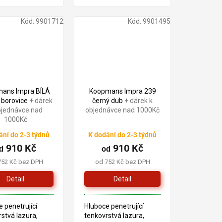
tření dřeva v
pro ošetření dřeva v
ru. Tento produkt
exteriéru. Tento produkt
žen na bázi
je založen na bázi
Kód:
9901712
Kód:
9901495
ých pryskyřic a
alkydových pryskyřic a
 oleje. STAV VIZ
lněného oleje. ZREZLÁ...
ans Impra BÍLÁ
Koopmans Impra 239
 borovice
+ dárek
černý dub
+ dárek k
bjednávce nad
objednávce nad 1000Kč
1000Kč
ání do 2-3 týdnů
K dodání do 2-3 týdnů
910 Kč
910 Kč
d
od
752 Kč bez DPH
od 752 Kč bez DPH
Detail
Detail
 penetrující
Hluboce penetrující
stvá lazura,
tenkovrstvá lazura,