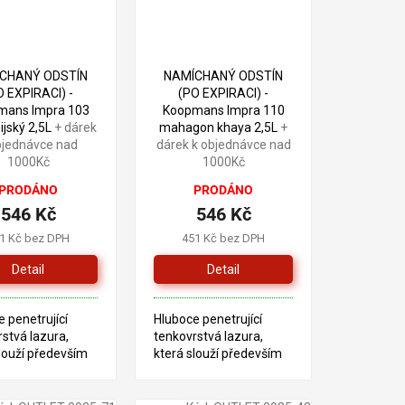
910 Kč
910 Kč
–40 %
–40 %
CHANÝ ODSTÍN
NAMÍCHANÝ ODSTÍN
O EXPIRACI) -
(PO EXPIRACI) -
mans Impra 103
Koopmans Impra 110
ijský 2,5L
+ dárek
mahagon khaya 2,5L
+
bjednávce nad
dárek k objednávce nad
1000Kč
1000Kč
PRODÁNO
PRODÁNO
546 Kč
546 Kč
1 Kč bez DPH
451 Kč bez DPH
Detail
Detail
 penetrující
Hluboce penetrující
stvá lazura,
tenkovrstvá lazura,
louží především
která slouží především
tření dřeva v
pro ošetření dřeva v
ru. Tento produkt
exteriéru. Tento produkt
žen na bázi
je založen na bázi