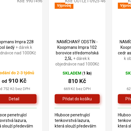
Kód:
9901496
Kód:
OUTLET-0925-46
K
dových pryskyřic a
alkydových pryskyřic a
alkydov
Výprodej
Výprod
ého oleje.
lněného oleje.
lněného
JE...
910 Kč
–10 %
opmans Impra 228
NAMÍCHANÝ ODSTÍN -
NAMÍ
pol šedý
+ dárek k
Koopmans Impra 102
Koop
ednávce nad 1000Kč
borovice středomořská
cedr as
2,5L
+ dárek k
k o
objednávce nad 1000Kč
odání do 2-3 týdnů
SKLADEM
1 ks
S
(
)
910 Kč
810 Kč
od
d 752 Kč bez DPH
669 Kč bez DPH
62
Detail
oce penetrující
Hluboce penetrující
Hluboce
ovrstvá lazura,
tenkovrstvá lazura,
tenkovr
á slouží především
která slouží především
která s