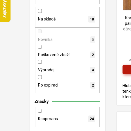
n
p
d
e
r
u
l
o
Ko
k
Na skladě
18
pal
d
t
dár
u
ů
k
Novinka
0
t
ů
Poškozené zboží
2
o
Výprodej
4
Po expiraci
2
Hlub
tenk
kter
Značky
pro 
exte
je z
Koopmans
24
alky
lněn