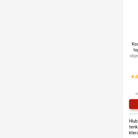
alky
lněn
Ko
to
obj
K d
o
Hlub
tenk
kter