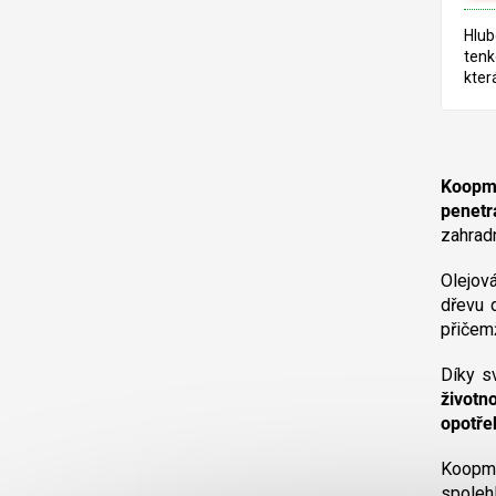
Hlub
tenk
kter
pro 
exte
je z
alky
lněn
Koopm
penetr
zahradn
Olejov
dřevu 
přiče
Díky s
životn
opotře
Koopman
spoleh