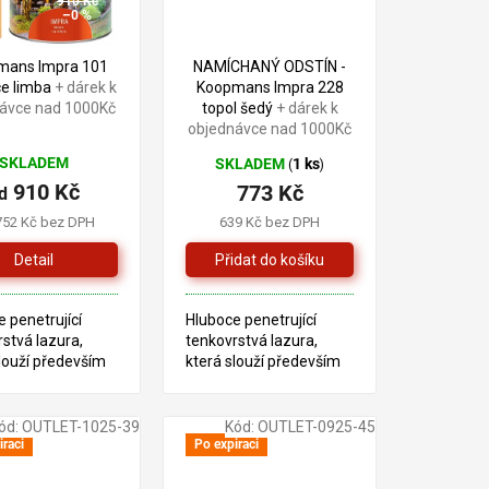
910 Kč
–15 %
–0 %
mans Impra 101
NAMÍCHANÝ ODSTÍN -
ce limba
+ dárek k
Koopmans Impra 228
ávce nad 1000Kč
topol šedý
+ dárek k
objednávce nad 1000Kč
SKLADEM
SKLADEM
1 ks
(
)
910 Kč
773 Kč
d
752 Kč bez DPH
639 Kč bez DPH
Detail
 penetrující
Hluboce penetrující
stvá lazura,
tenkovrstvá lazura,
louží především
která slouží především
tření dřeva v
pro ošetření dřeva v
ru. Tento produkt
exteriéru. Tento produkt
žen na bázi
je založen na bázi
ód:
OUTLET-1025-39
Kód:
OUTLET-0925-45
ých pryskyřic a
alkydových pryskyřic a
iraci
Po expiraci
 oleje.
lněného oleje. ZREZLÁ...