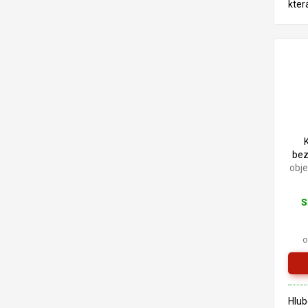
kter
pro 
exte
je z
alky
lněn
FOT
be
obj
S
o
Hlub