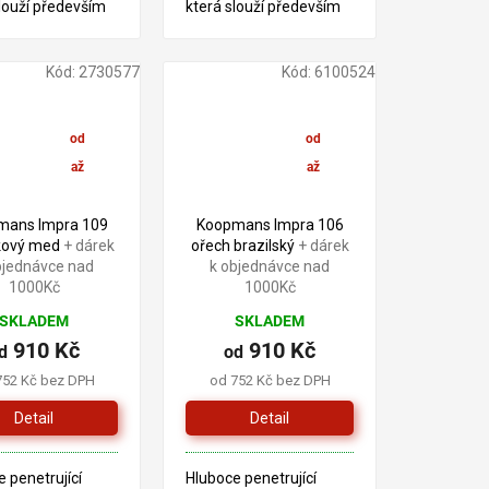
louží především
která slouží především
tření dřeva v
pro ošetření dřeva v
ru. Tento produkt
exteriéru. Tento produkt
žen na bázi
je založen na bázi
Kód:
2730577
Kód:
6100524
ých pryskyřic a
alkydových pryskyřic a
 oleje.
lněného oleje.
od
od
910 Kč
910 Kč
až
až
–2 %
–2 %
mans Impra 109
Koopmans Impra 106
ový med
+ dárek
ořech brazilský
+ dárek
bjednávce nad
k objednávce nad
1000Kč
1000Kč
SKLADEM
SKLADEM
910 Kč
910 Kč
d
od
752 Kč bez DPH
od 752 Kč bez DPH
Detail
Detail
 penetrující
Hluboce penetrující