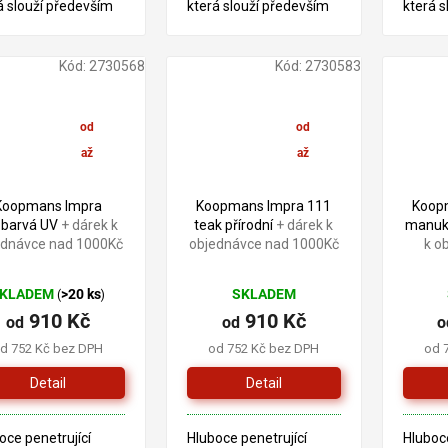
á slouží především
která slouží především
která s
ošetření dřeva v
pro ošetření dřeva v
pro oše
riéru. Tento produkt
exteriéru. Tento produkt
exterié
aložen na bázi
je založen na bázi
je zalo
Kód:
2730568
Kód:
2730583
dových pryskyřic a
alkydových pryskyřic a
alkydov
ého oleje. STAV VIZ
lněného oleje.
lněného
O
od
od
910 Kč
910 Kč
až
až
–2 %
–2 %
Koopmans Impra
Koopmans Impra 111
Koop
zbarvá UV
+ dárek k
teak přírodní
+ dárek k
manuk
ednávce nad 1000Kč
objednávce nad 1000Kč
k o
KLADEM
>20 ks
SKLADEM
(
)
910 Kč
910 Kč
od
od
o
d 752 Kč bez DPH
od 752 Kč bez DPH
od 
Detail
Detail
oce penetrující
Hluboce penetrující
Hluboce