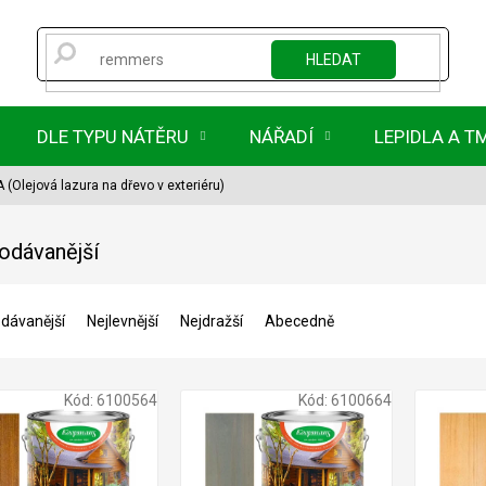
HLEDAT
DLE TYPU NÁTĚRU
NÁŘADÍ
LEPIDLA A T
Olejová lazura na dřevo v exteriéru)
odávanější
dávanější
Nejlevnější
Nejdražší
Abecedně
Kód:
6100564
Kód:
6100664