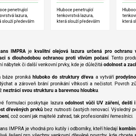
oce penetrující
Hluboce penetrující
Hluboce
ovrstvá lazura,
tenkovrstvá lazura,
tenkovr
á slouží především
která slouží především
která s
ošetření dřeva v
pro ošetření dřeva v
pro oše
riéru. Tento produkt
exteriéru. Tento produkt
exterié
aložen na bázi
je založen na bázi
je zalo
O
dových pryskyřic a
alkydových pryskyřic a
alkydov
v
ého oleje.
lněného oleje.
lněného
ans IMPRA
je
kvalitní olejová lazura určená pro ochranu
l
aci s dlouhodobou ochranou proti vlivům počasí
. Tento prod
á
d
í nábytek či další venkovní prvky, kde je důležitá
odolnost a zac
a
c
á báze proniká
hluboko do struktury dřeva
a vytváří
prodyšno
í
dýchat a zároveň brání pronikání vlhkosti a nečistot. Povrch 
p
mž
neztrácí svou strukturu a barevnou hloubku
.
r
v
vé formulaci poskytuje lazura
odolnost vůči UV záření, dešti 
k
ost dřevěných prvků
bez nutnosti častých renovací. Výsledný p
y
bení
, což ocení jak majitelé zahrad, tak profesionální řemeslníci.
v
ý
p
s IMPRA je vhodná pro kutily i odborníky, kteří hledají
kombina
i
livé řešení pro všechny venkovní dřevěné povrchy, kde chcete