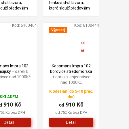
stvá lazura,
tenkovrstvá lazura,
louží především
která slouží především
tření dřeva v
pro ošetření dřeva v
ru. Tento produkt
exteriéru. Tento produkt
žen na bázi
je založen na bázi
Kód:
6100464
Kód:
6100444
ých pryskyřic a
alkydových pryskyřic a
Výprodej
 oleje.
lněného oleje.
od
910 Kč
až
–2 %
mans Impra 103
Koopmans Impra 102
asijský
+ dárek k
borovice středomořská
ávce nad 1000Kč
+ dárek k objednávce
nad 1000Kč
K odeslání do 5-10 prac.
SKLADEM
dnů
910 Kč
910 Kč
d
od
752 Kč bez DPH
od 752 Kč bez DPH
Detail
Detail