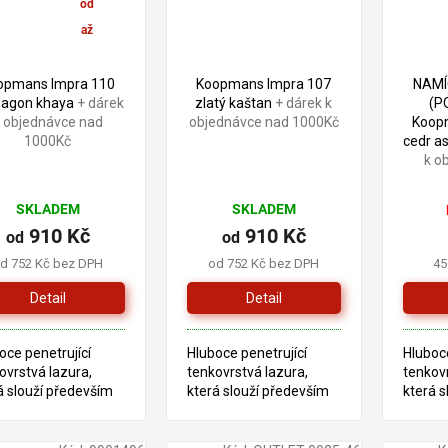
od
910 Kč
až
–2 %
opmans Impra 110
Koopmans Impra 107
NAMÍ
agon khaya
+ dárek
zlatý kaštan
+ dárek k
(P
 objednávce nad
objednávce nad 1000Kč
Koop
1000Kč
cedr as
k o
SKLADEM
SKLADEM
910 Kč
910 Kč
od
od
d 752 Kč bez DPH
od 752 Kč bez DPH
45
Detail
Detail
oce penetrující
Hluboce penetrující
Hluboce
ovrstvá lazura,
tenkovrstvá lazura,
tenkovr
á slouží především
která slouží především
která s
ošetření dřeva v
pro ošetření dřeva v
pro oše
riéru. Tento produkt
exteriéru. Tento produkt
exterié
aložen na bázi
je založen na bázi
je zalo