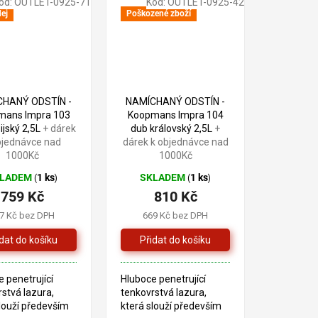
ód:
OUTLET-0925-71
Kód:
OUTLET-0925-42
ých pryskyřic a
alkydových pryskyřic a
ej
Poškozené zboží
 oleje. ZBOŽÍ
lněného oleje. ZBOŽÍ
JE...
910 Kč
910 Kč
–16 %
–10 %
CHANÝ ODSTÍN -
NAMÍCHANÝ ODSTÍN -
mans Impra 103
Koopmans Impra 104
ijský 2,5L
+ dárek
dub královský 2,5L
+
bjednávce nad
dárek k objednávce nad
1000Kč
1000Kč
KLADEM
1 ks
SKLADEM
1 ks
(
)
(
)
759 Kč
810 Kč
7 Kč bez DPH
669 Kč bez DPH
 penetrující
Hluboce penetrující
stvá lazura,
tenkovrstvá lazura,
louží především
která slouží především