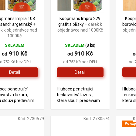
opmans Impra 108
Koopmans Impra 229
Koop
isandr argetinský
+
grafit sibiřský
+ dárek k
borovi
ek k objednávce nad
objednávce nad 1000Kč
objedn
1000Kč
SKLADEM
SKLADEM
3 ks
(
)
910 Kč
910 Kč
od
od
o
d 752 Kč bez DPH
od 752 Kč bez DPH
od 
Detail
Detail
oce penetrující
Hluboce penetrující
Hluboce
ovrstvá lazura,
tenkovrstvá lazura,
tenkovr
á slouží především
která slouží především
která s
ošetření dřeva v
pro ošetření dřeva v
pro oše
riéru. Tento produkt
exteriéru. Tento produkt
exterié
aložen na bázi
je založen na bázi
je zalo
Kód:
2730579
Kód:
2730574
K
dových pryskyřic a
alkydových pryskyřic a
alkydov
Po exp
ého oleje.
lněného oleje.
lněného