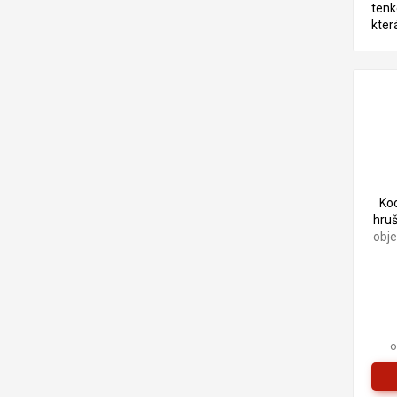
tenk
kter
pro 
exte
je z
alky
lněn
Ko
hruš
obj
o