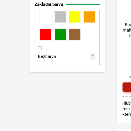
Základní barva
Ko
mah
k
Bezbarvá
1
o
Hlub
tenk
kter
pro 
exte
je z