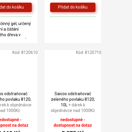
činný gel, určený
í a čištění
ého dřeva v
éru. TECHNICKÝ
Kód:
8120610
Kód:
8120710
2 926 Kč
5 803 Kč
–9 %
–9 %
os odstraňovač
Saicos odstraňovač
ho povlaku 8120;
zeleného povlaku 8120;
árek k objednávce
10L
+ dárek k
nad 1000Kč
objednávce nad 1000Kč
edostupné -
nedostupné -
upnost na dotaz
dostupnost na dotaz