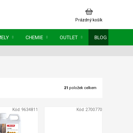
NÁKUPNÍ
KOŠÍK
Prázdný košík
MELY
CHEMIE
OUTLET
BLOG
21
položek celkem
Kód:
9634811
Kód:
2700770