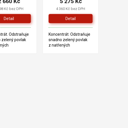
2 660 Kč
5 275 Kč
98 Kč bez DPH
4 360 Kč bez DPH
Detail
Detail
trát. Odstraňuje
Koncentrát. Odstraňuje
 zelený povlak
snadno zelený povlak
ených
z natřených
etřených
i neošetřených
ch povrchů. Čistí
dřevěných povrchů. Čistí
ní před novým
a chrání před novým
ním.
napadením.