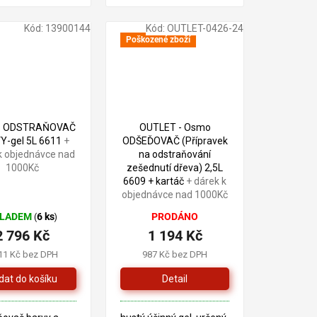
,
u,massaranduba,
Kód:
13900144
Kód:
OUTLET-0426-24
 ipe atd
Poškozené zboží
1 405 Kč
–15 %
- ODSTRAŇOVAČ
OUTLET - Osmo
Y-gel 5L 6611
+
ODŠEĎOVAČ (Přípravek
k objednávce nad
na odstraňování
1000Kč
zešednutí dřeva) 2,5L
6609 + kartáč
+ dárek k
objednávce nad 1000Kč
KLADEM
6 ks
PRODÁNO
(
)
2 796 Kč
1 194 Kč
11 Kč bez DPH
987 Kč bez DPH
Detail