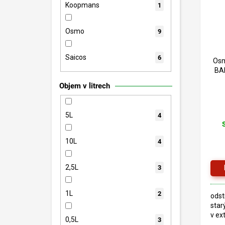
Koopmans
1
Osmo
9
Saicos
6
Os
BAR
Objem v litrech
5L
4
10L
4
2,5L
3
1L
2
odst
star
v ex
0,5L
3
TEC