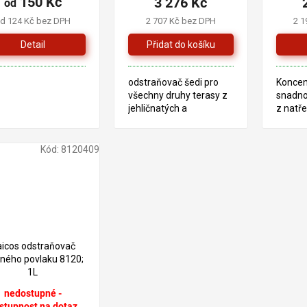
150 Kč
3 276 Kč
od
d 124 Kč bez DPH
2 707 Kč bez DPH
2 1
Detail
odstraňovač šedi pro
Koncen
všechny druhy terasy z
snadno
jehličnatých a
z natř
exotických dřevin -
i neoš
modřín,
dřevěný
merbau,massaranduba,
a chrá
Kód:
8120409
garapa, ipe atd
napade
626 Kč
–9 %
icos odstraňovač
eného povlaku 8120;
1L
nedostupné -
stupnost na dotaz