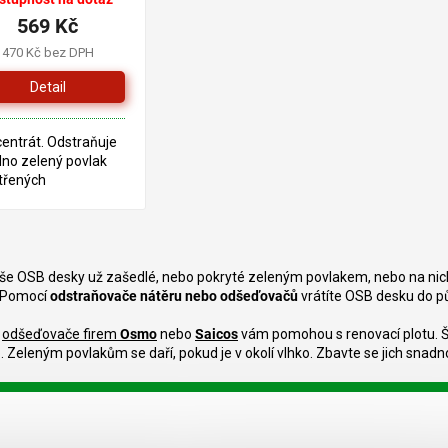
569 Kč
470 Kč bez DPH
Detail
entrát. Odstraňuje
no zelený povlak
třených
ošetřených
ěných povrchů. Čistí
rání před novým
O
adením.
v
še OSB desky už zašedlé, nebo pokryté zeleným povlakem, nebo na nich
l
 Pomocí
odstraňovače nátěru nebo odšeďovačů
vrátíte OSB desku do pů
á
d
í
odšeďovače firem
Osmo
nebo
Saicos
vám pomohou s renovací plotu. Še
a
. Zeleným povlakům se daří, pokud je v okolí vlhko. Zbavte se jich snadno
c
í
p
r
v