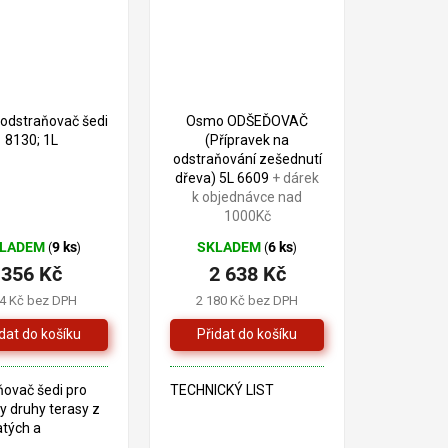
TECHNICKÝ LIST
392 Kč
–9 %
 odstraňovač šedi
Osmo ODŠEĎOVAČ
8130; 1L
(Přípravek na
odstraňování zešednutí
dřeva) 5L 6609
+ dárek
k objednávce nad
1000Kč
KLADEM
9 ks
SKLADEM
6 ks
(
)
(
)
356 Kč
2 638 Kč
4 Kč bez DPH
2 180 Kč bez DPH
ňovač šedi pro
TECHNICKÝ LIST
y druhy terasy z
atých a
ých dřevin -