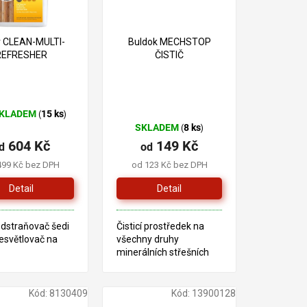
r CLEAN-MULTI-
Buldok MECHSTOP
REFRESHER
ČISTIČ
KLADEM
15 ks
(
)
ěrné
SKLADEM
8 ks
(
)
ocení
604 Kč
149 Kč
uktu
d
od
499 Kč bez DPH
od 123 Kč bez DPH
Detail
Detail
iček.
 odstraňovač šedi
Čisticí prostředek na
esvětlovač na
všechny druhy
minerálních střešních
krytin, fasád, zdivo,
kamenné sokly atd.
Snadné použití,
Kód:
8130409
Kód:
13900128
neupravuje se.