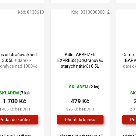
modřín
merba
Kód:
8130610
Kód:
831300030012
garapa,
1 870 Kč
–9 %
os odstraňovač šedi
Adler ABBEIZER
Osmo 
130; 5L
+ dárek k
EXPRESS (Odstraňovač
BARV
ednávce nad 1000Kč
starých nátěrů) 0,5L
dárek 
SKLADEM
2 ks
(
)
Průměrné
SKLADEM
7 ks
S
(
)
hodnocení
1 700 Kč
479 Kč
produktu
je
1 405 Kč bez DPH
396 Kč bez DPH
2 3
5,0
z
5
hvězdiček.