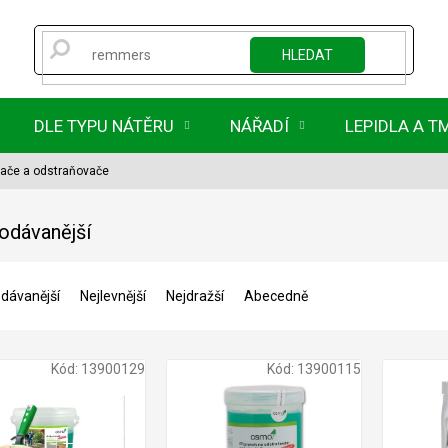
HLEDAT
DLE TYPU NÁTĚRU
NÁŘADÍ
LEPIDLA A T
vače a odstraňovače
odávanější
dávanější
Nejlevnější
Nejdražší
Abecedně
Kód:
13900129
Kód:
13900115
1 563 Kč