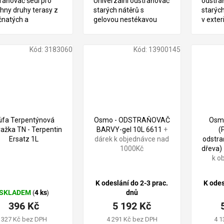
raňovač šedi pro
Univerzální odstraňovač
odstra
hny druhy terasy z
starých nátěrů s
starých
ičnatých a
gelovou nestékavou
v exter
ických dřevin -
konzistencí pro kutily i
TECHNI
ín,
průmysl
bau,massaranduba,
Kód:
3183060
Kód:
13900145
pa, ipe atd
üfa Terpentýnová
Osmo - ODSTRAŇOVAČ
Osm
ažka TN - Terpentin
BARVY-gel 10L 6611
+
(
Ersatz 1L
dárek k objednávce nad
odstra
1000Kč
dřeva)
k o
K odeslání do 2-3 prac.
K odes
SKLADEM
4 ks
dnů
(
)
396 Kč
5 192 Kč
327 Kč bez DPH
4 291 Kč bez DPH
4 1