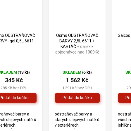
mo ODSTRAŇOVAČ
Osmo ODSTRAŇOVAČ
Saicos
VY- gel 0,5L 6611
BARVY 2,5L 6611 +
KARTÁČ
+ dárek k
objednávce nad 1000Kč
SKLADEM
13 ks
SKLADEM
6 ks
S
(
)
(
)
345 Kč
1 562 Kč
285 Kč bez DPH
1 291 Kč bez DPH
29
raňovač barev a
odstraňovač barvy a
odstra
ých olejových nátěrů
starých olejových nátěrů
všechn
teriérech.
v exteriérech.
jehličn
HNICKÝ LIST
TECHNICKÝ LIST
exotick