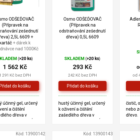
–0 %
smo ODŠEĎOVAČ
Osmo ODŠEĎOVAČ
Adle
(Přípravek na
(Přípravek na
traňování zešednutí
odstraňování zešednutí
řeva) 2,5L 6609 +
dřeva) 0,5L 6609
kartáč
+ dárek k
ednávce nad 1000Kč
S
Prům
KLADEM
>20 ks
SKLADEM
>20 ks
(
)
(
)
hodn
1 562 Kč
293 Kč
prod
o
je
1 291 Kč bez DPH
242 Kč bez DPH
od 
5,0
z
5
hvězd
ý účinný gel, určený
hustý účinný gel, určený
čistič,
vení a čištění
k oživení a čištění
nebo z
dlého dřeva v
zašedlého dřeva v
dřevo.
riéru. TECHNICKÝ
exteriéru. TECHNICKÝ
LIST
Kód:
13900142
Kód:
13900143