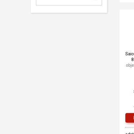
Saic
8
obj