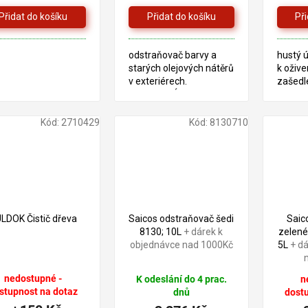
odstraňovač barvy a
hustý ú
starých olejových nátěrů
k oživen
v exteriérech.
zašedl
TECHNICKÝ LIST
exteri
LIST
Kód:
2710429
Kód:
8130710
3 604 Kč
–9 %
LDOK Čistič dřeva
Saicos odstraňovač šedi
Saic
8130; 10L
+ dárek k
zelené
objednávce nad 1000Kč
5L
+ d
nedostupné -
K odeslání do 4 prac.
n
stupnost na dotaz
dnů
dost