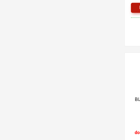
BU
do