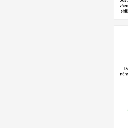
odst
všec
jehl
exot
modř
mer
gara
D
náhr