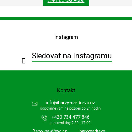
ZPĚT DO OBCHODU
Z
á
p
Instagram
a
t
í
Sledovat na Instagramu
Kontakt
info
@
barvy-na-drevo.cz
+420 734 477 846
Barvy-na-dřevo.cz
barvynadrevo