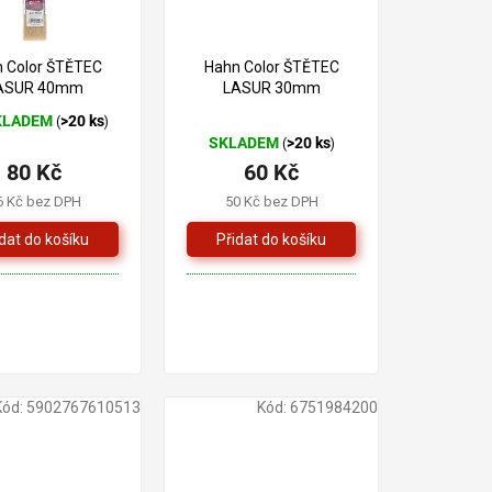
–20 %
–20 %
 Color ŠTĚTEC
Hahn Color ŠTĚTEC
ASUR 40mm
LASUR 30mm
KLADEM
>20 ks
(
)
ěrné
SKLADEM
>20 ks
(
)
cení
80 Kč
60 Kč
ktu
6 Kč bez DPH
50 Kč bez DPH
iček.
Kód:
5902767610513
Kód:
6751984200