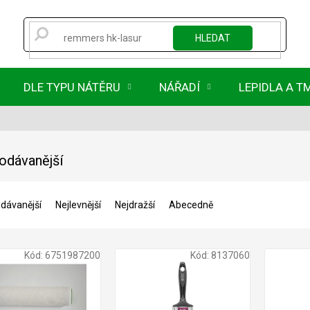
HLEDAT
DLE TYPU NÁTĚRU
NÁŘADÍ
LEPIDLA A T
odávanější
dávanější
Nejlevnější
Nejdražší
Abecedně
Kód:
6751987200
Kód:
8137060
150 Kč