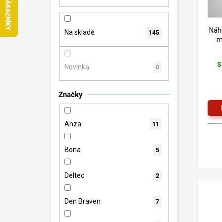
n
p
d
e
r
u
l
o
Náh
k
Na skladě
145
m
d
t
u
ů
k
S
Novinka
0
t
ů
Značky
Anza
11
Bona
5
Deltec
2
Den Braven
7