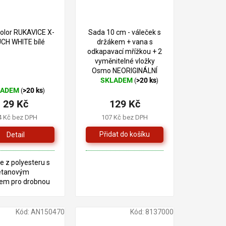
olor RUKAVICE X-
Sada 10 cm - váleček s
CH WHITE bílé
držákem + vana s
odkapavací mřížkou + 2
vyměnitelné vložky
Osmo NEORIGINÁLNÍ
SKLADEM
>20 ks
(
)
Průměrné
LADEM
>20 ks
(
)
hodnocení
29 Kč
129 Kč
produktu
je
4 Kč bez DPH
107 Kč bez DPH
5,0
z
Detail
5
hvězdiček.
e z polyesteru s
etanovým
em pro drobnou
ní práci
Kód:
AN150470
Kód:
8137000