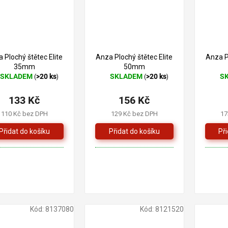
 Plochý štětec Elite
Anza Plochý štětec Elite
Anza Pl
35mm
50mm
SKLADEM
>20 ks
SKLADEM
>20 ks
S
(
)
(
)
ůměrné
Průměrné
Prům
dnocení
hodnocení
hodno
133 Kč
156 Kč
oduktu
produktu
produ
je
je
110 Kč bez DPH
129 Kč bez DPH
17
4,0
5,0
z
z
5
5
zdiček.
hvězdiček.
hvězd
Kód:
8137080
Kód:
8121520