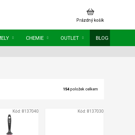
NÁKUPNÍ
KOŠÍK
Prázdný košík
MELY
CHEMIE
OUTLET
BLOG
154
položek celkem
Kód:
8137040
Kód:
8137030
100 Kč
75 Kč