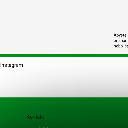
Abyste d
pro nan
nebo lep
Z
á
Instagram
p
a
t
í
Kontakt