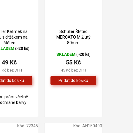
105 Kč
–53 %
ller Kelímek na
Schuller Štětec
u s držákem na
MERCATO M Žlutý
štětec
80mm
KLADEM
>20 ks
(
)
ěrné
SKLADEM
>20 ks
(
)
cení
49 Kč
55 Kč
ktu
1 Kč bez DPH
45 Kč bez DPH
iček.
ou práci, včetně
 ochraně barvy
Kód:
72345
Kód:
AN150490