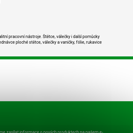
valitní pracovní nástroje. Štětce, válečky i další pomůcky
návce ploché stětce, válečky a vaničky, fólie, rukavice
eme zasílat informace o nových produktech na našem e-