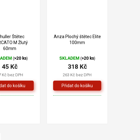
huller Štětec
Anza Plochý štětec Elite
CATO M Žlutý
100mm
60mm
LADEM
>20 ks
SKLADEM
>20 ks
(
)
(
)
45 Kč
318 Kč
7 Kč bez DPH
263 Kč bez DPH