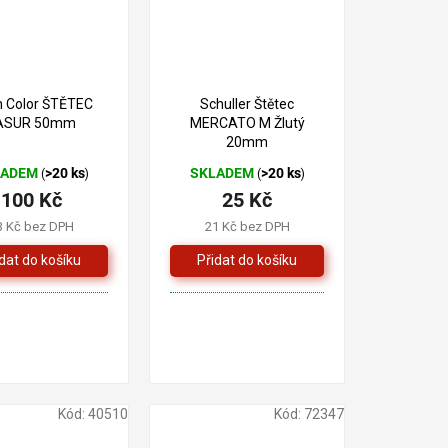
125 Kč
–20 %
 Color ŠTĚTEC
Schuller Štětec
ASUR 50mm
MERCATO M Žlutý
20mm
LADEM
>20 ks
SKLADEM
>20 ks
(
)
(
)
100 Kč
25 Kč
3 Kč bez DPH
21 Kč bez DPH
Kód:
40510
Kód:
72347