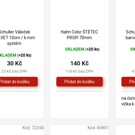
175 Kč
–20 %
Schuller Váleček
Hahn Color ŠTĚTEC
Schu
LVET 10cm / 6 mm
PROFI 70mm
barv
systém
SKLADEM
>20 ks
S
(
)
Průměrné
Prům
KLADEM
>20 ks
(
)
hodnocení
hodno
30 Kč
140 Kč
produktu
produ
je
je
25 Kč bez DPH
116 Kč bez DPH
4
4,0
4,5
z
z
5
5
hvězdiček.
hvězd
na čist
víčka k
Kód:
72344
Kód:
45801