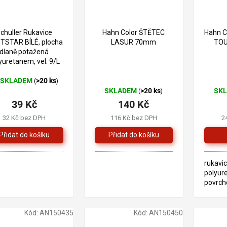
–20 %
chuller Rukavice
Hahn Color ŠTĚTEC
Hahn C
TSTAR BÍLÉ, plocha
LASUR 70mm
TOU
dlaně potažená
yuretanem, vel. 9/L
SKLADEM
>20 ks
(
)
ůměrné
SKLADEM
>20 ks
SK
(
)
dnocení
39 Kč
140 Kč
oduktu
32 Kč bez DPH
116 Kč bez DPH
2
zdiček.
rukavic
polyur
povrch
manuál
Kód:
AN150435
Kód:
AN150450