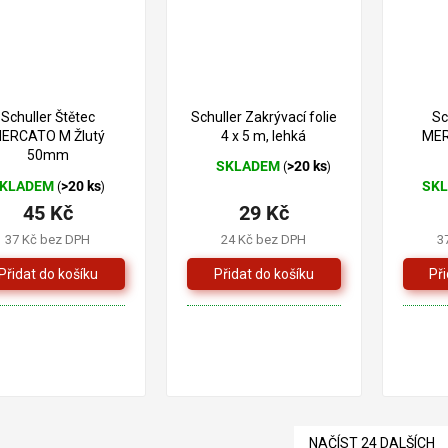
39 Kč
–25 %
Schuller Štětec
Schuller Zakrývací folie
Sc
ERCATO M Žlutý
4 x 5 m, lehká
MER
50mm
SKLADEM
>20 ks
(
)
Průměrné
KLADEM
>20 ks
SK
(
)
hodnocení
45 Kč
29 Kč
produktu
je
37 Kč bez DPH
24 Kč bez DPH
3
5,0
z
5
hvězdiček.
NAČÍST 24 DALŠÍCH