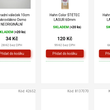
–20 %
radní váleček 10cm
Hahn Color ŠTĚTEC
Hahn
ikrovlákno Osmo
LASUR 60mm
L
NEORIGINÁLNÍ
SKLADEM
>20 ks
S
(
)
Průměrné
Prům
KLADEM
>20 ks
(
)
hodnocení
hodno
34 Kč
120 Kč
produktu
produ
je
je
28 Kč bez DPH
99 Kč bez DPH
6
5,0
5,0
z
z
5
5
hvězdiček.
hvězd
Kód:
42652
Kód:
8137070
175 Kč