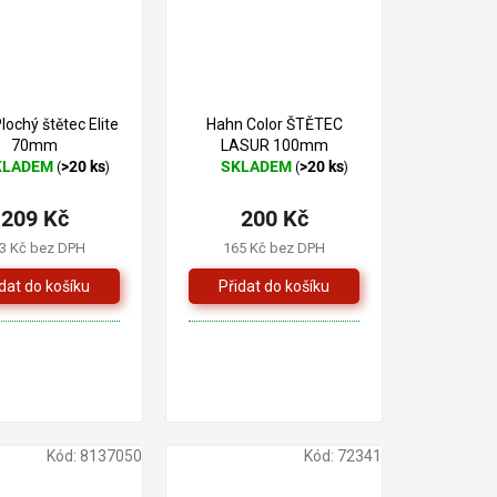
250 Kč
–20 %
ochý štětec Elite
Hahn Color ŠTĚTEC
70mm
LASUR 100mm
KLADEM
>20 ks
SKLADEM
>20 ks
(
)
(
)
ěrné
Průměrné
cení
hodnocení
209 Kč
200 Kč
ktu
produktu
je
3 Kč bez DPH
165 Kč bez DPH
5,0
z
5
iček.
hvězdiček.
Kód:
8137050
Kód:
72341