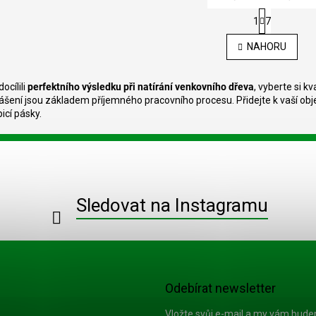
S
1
7
t
O
r
v
NAHORU
á
l
n
á
k
d
o
ocílili
perfektního výsledku při natírání venkovního dřeva
, vyberte si k
a
v
ášení jsou základem příjemného pracovního procesu. Přidejte k vaší objed
c
á
icí pásky.
í
n
í
p
r
v
k
y
Sledovat na Instagramu
v
ý
p
i
s
u
Odebírat newsletter
Vložte svůj e-mail a my vám bud