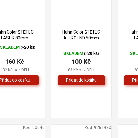
200 Kč
125 Kč
–20 %
–20 %
ahn Color ŠTĚTEC
Hahn Color ŠTĚTEC
Hahn
LASUR 80mm
ALLROUND 50mm
L
SKLADEM
>20 ks
(
)
ůměrné
SKLADEM
>20 ks
SK
(
)
dnocení
160 Kč
100 Kč
oduktu
132 Kč bez DPH
83 Kč bez DPH
8
zdiček.
Kód:
20040
Kód:
9261930