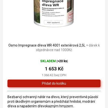
o
k
d
t
u
ů
k
t
ů
Osmo Impregnace dřeva WR 4001 exteriérová 2,5L
+ dárek k
objednávce nad 1000Kč
SKLADEM
>20 ks
(
)
1 653 Kč
1 366 Kč bez DPH
Bezbarvý ochranný nátěr na dřevo, který preventivně působí
proti škodlivým organismům a předchází hnilobě, modrání
dřeva a napadením dřevokazným hmyzem.