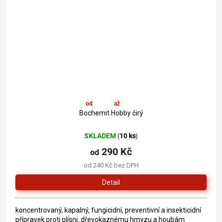
od
290 Kč
až
–11 %
Bochemit Hobby čirý
SKLADEM
10 ks
(
)
290 Kč
od
od 240 Kč bez DPH
Detail
koncentrovaný, kapalný, fungicidní, preventivní a insekticidní
přípravek proti plísni, dřevokaznému hmyzu a houbám