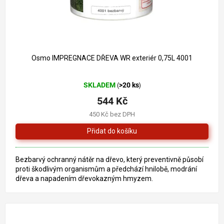
Osmo IMPREGNACE DŘEVA WR exteriér 0,75L 4001
Průměrné
SKLADEM
>20 ks
(
)
hodnocení
produktu
544 Kč
je
450 Kč bez DPH
3,0
z
5
hvězdiček.
Bezbarvý ochranný nátěr na dřevo, který preventivně působí
proti škodlivým organismům a předchází hnilobě, modrání
dřeva a napadením dřevokazným hmyzem.