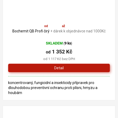
od
1 352 Kč
až
–19 %
Bochemit QB Profi čirý
+ dárek k objednávce nad 1000Kč
SKLADEM
9 ks
(
)
1 352 Kč
od
od 1 117 Kč bez DPH
Detail
koncentrovaný, fungicidní a insekticidy přípravek pro
dlouhodobou preventivní ochranu proti plísni, hmyzu a
houbám