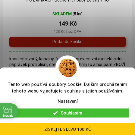
SKLADEM
5 ks
(
)
149 Kč
123 Kč bez DPH
koncentrovaný, kapalný, fungicidní, preventivní a insekticidní
přípravek proti plísni, dřevokaznému hmyzu a houbám ZBOŽÍ
JE PO EXPIRACI 6/2024 STAV VIZ FOTO
Tento web používá soubory cookie. Dalším procházením
tohoto webu vyjadřujete souhlas s jejich používáním.
Nastavení
Souhlasím
Zobrazit
Odmítnout
ZÍSKEJTE SLEVU 100 KČ