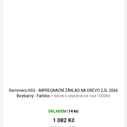
Remmers HSG - IMPREGNAČNÍ ZÁKLAD NA DŘEVO 2,5L 2066
Bezbarvý - Farblos
+ dárek k objednávce nad 1000Kč
Průměrné
SKLADEM
14 ks
(
)
hodnocení
produktu
1 082 Kč
je