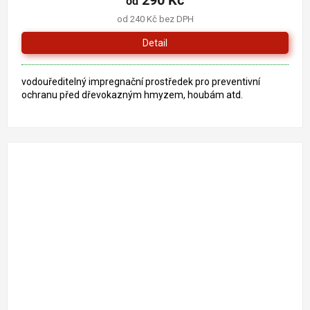
290 Kč
od
od 240 Kč bez DPH
Detail
vodouředitelný impregnační prostředek pro preventivní
ochranu před dřevokazným hmyzem, houbám atd.