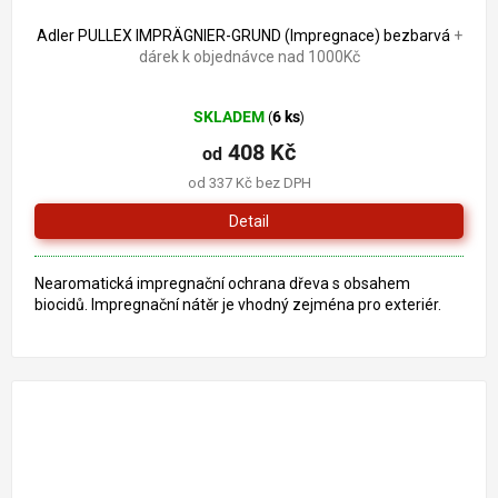
Adler PULLEX IMPRÄGNIER-GRUND (Impregnace) bezbarvá
+
dárek k objednávce nad 1000Kč
Průměrné
SKLADEM
6 ks
(
)
hodnocení
produktu
408 Kč
od
je
od 337 Kč bez DPH
5,0
z
Detail
5
hvězdiček.
Nearomatická impregnační ochrana dřeva s obsahem
biocidů. Impregnační nátěr je vhodný zejména pro exteriér.