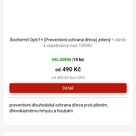
Bochemit Opti F+ (Preventivní ochrana dřeva) zelený
+ dárek
k objednávce nad 1000Kč
SKLADEM
10 ks
(
)
490 Kč
od
od 405 Kč bez DPH
Detail
preventivní dlouhodobá ochrana dřeva proti plísním,
dřevokaznému hmyzu a houbám