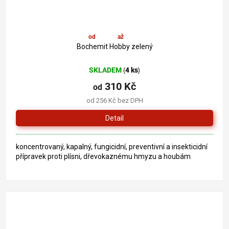
od
310 Kč
až
–10 %
Bochemit Hobby zelený
SKLADEM
4 ks
(
)
310 Kč
od
od 256 Kč bez DPH
Detail
koncentrovaný, kapalný, fungicidní, preventivní a insekticidní
přípravek proti plísni, dřevokaznému hmyzu a houbám