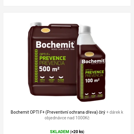
Bochemit OPTI F+ (Preventivní ochrana dřeva) čirý
+ dárek k
objednávce nad 1000Kč
SKLADEM
>20 ks
(
)