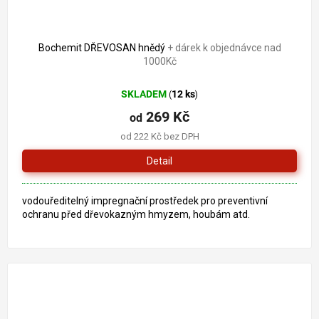
Bochemit DŘEVOSAN hnědý
+ dárek k objednávce nad
1000Kč
SKLADEM
12 ks
(
)
269 Kč
od
od 222 Kč bez DPH
Detail
vodouředitelný impregnační prostředek pro preventivní
ochranu před dřevokazným hmyzem, houbám atd.