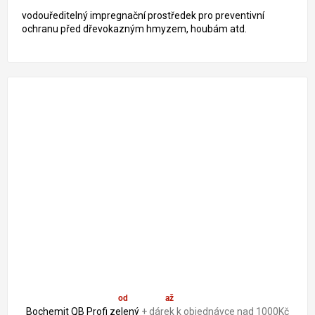
vodouředitelný impregnační prostředek pro preventivní
ochranu před dřevokazným hmyzem, houbám atd.
od
1 890 Kč
až
–19 %
Bochemit QB Profi zelený
+ dárek k objednávce nad 1000Kč