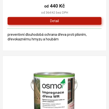
440 Kč
od
od 364 Kč bez DPH
Detail
preventivní dlouhodobá ochrana dřeva proti plísním,
dřevokaznému hmyzu a houbám