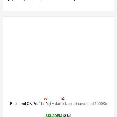
od
1 512 Kč
až
–19 %
Bochemit QB Profi hnědý
+ dárek k objednávce nad 1000Kč
SKLADEM
2 ks
(
)