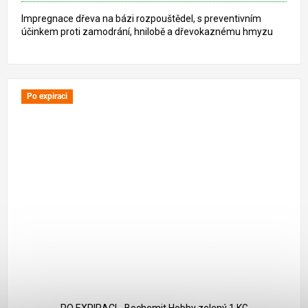
Impregnace dřeva na bázi rozpouštědel, s preventivním
účinkem proti zamodrání, hnilobě a dřevokaznému hmyzu
Po expiraci
310 Kč
–51 %
PO EXPIRACI - Bochemit Hobby zelený 1 KG