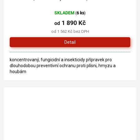
SKLADEM
6 ks
(
)
1 890 Kč
od
od 1 562 Kč bez DPH
Detail
koncentrovaný, fungicidní a insekticidy přípravek pro
dlouhodobou preventivní ochranu proti plísni, hmyzu a
houbám