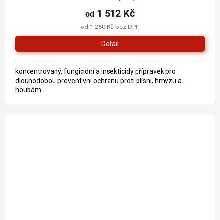
1 512 Kč
od
od 1 250 Kč bez DPH
Detail
koncentrovaný, fungicidní a insekticidy přípravek pro
dlouhodobou preventivní ochranu proti plísni, hmyzu a
houbám