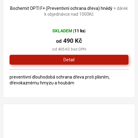
Bochemit OPTI F+ (Preventivní ochrana dřeva) hnědý
+ dárek
k objednávce nad 1000Kč
Průměrné
SKLADEM
11 ks
(
)
hodnocení
produktu
490 Kč
od
je
od 405 Kč bez DPH
5,0
z
Detail
5
hvězdiček.
preventivní dlouhodobá ochrana dřeva proti plísním,
dřevokaznému hmyzu a houbám