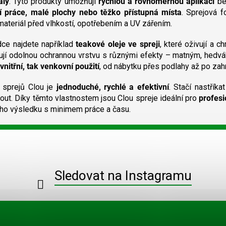
ály
. Tyto produkty umožňují
rychlou a rovnoměrnou aplikaci
bez
á
d
ní práce, malé plochy nebo těžko přístupná místa
. Sprejová f
a
materiál před vlhkostí, opotřebením a UV zářením.
c
í
dce najdete například
teakové oleje ve spreji
, které oživují a c
p
ují odolnou ochrannou vrstvu s různými efekty – matným, hedv
r
vnitřní, tak venkovní použití
, od nábytku přes podlahy až po zahr
v
k
í sprejů Clou je
jednoduché, rychlé a efektivní
. Stačí nastřík
y
out. Díky těmto vlastnostem jsou Clou spreje ideální pro
profesi
v
ý
ního výsledku s minimem práce a času.
p
i
s
u
Sledovat na Instagramu