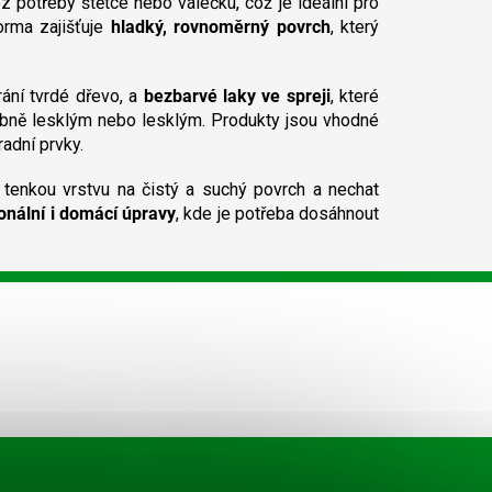
 potřeby štětce nebo válečku, což je ideální pro
orma zajišťuje
hladký, rovnoměrný povrch
, který
hrání tvrdé dřevo, a
bezbarvé laky ve spreji
, které
ábně lesklým nebo lesklým. Produkty jsou vhodné
adní prvky.
at tenkou vrstvu na čistý a suchý povrch a nechat
onální i domácí úpravy
, kde je potřeba dosáhnout