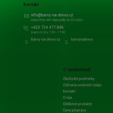
Kontakt
info
@
barvy-na-drevo.cz
+420 734 477 846
Barvy-na-dřevo.cz
barvynadrevo
O společnosti
Obchodní podmínky
Ochrana osobních údajů
Kontakt
O nás
Oblíbené produkty
Ceny přepravy