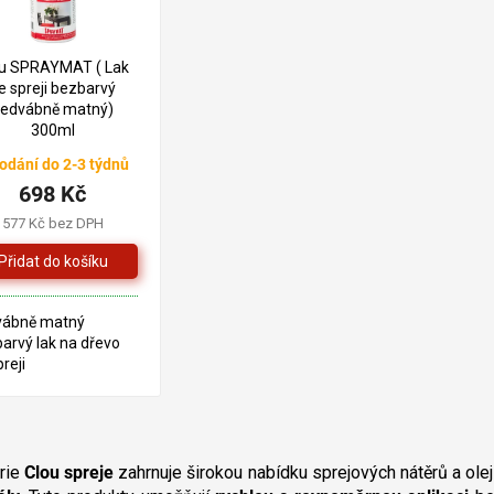
ou SPRAYMAT ( Lak
e spreji bezbarvý
edvábně matný)
300ml
odání do 2-3 týdnů
698 Kč
577 Kč bez DPH
vábně matný
arvý lak na dřevo
reji
O
v
rie
Clou spreje
zahrnuje širokou nabídku sprejových nátěrů a ole
l