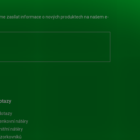
eme zasílat informace o nových produktech na našem e-
otazy
dotazy
enkovní nátěry
itřní nátěry
zorkovníků