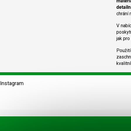
materi
detail
chrání 
V nabí
poskyt
jak pro
Použit
zaschn
kvalit
Z
á
Instagram
p
a
t
í