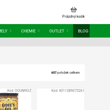
NÁKUPNÍ
KOŠÍK
Prázdný košík
MELY
CHEMIE
OUTLET
BLOG
657
položek celkem
Kód:
OOUNI9OZ
Kód:
4011289073261