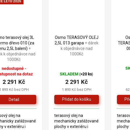
E LÉTO 2026
o terasový olej 3L
Osmo TERASOVÝ OLEJ
O
rmo dřevo 010 (za
2,5L 013 garapa
+ dárek
TERAS
enu 2,5L balení)
+
k objednávce nad
0
ek k objednávce nad
1000Kč
1000Kč
S
nedostupné -
Prům
stupnost na dotaz
SKLADEM
>20 ks
(
)
hodno
2 291 Kč
2 291 Kč
produ
je
1 893 Kč bez DPH
1 893 Kč bez DPH
62
4,8
z
Detail
5
hvězd
sový olej na
terasový olej na
terasov
hanicky zatěžované
mechanicky zatěžované
mechan
hy v exteriéru i
plochy v exteriéru i
plochy 