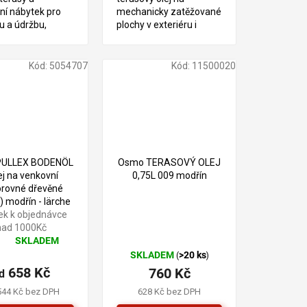
ní nábytek pro
mechanicky zatěžované
u a údržbu,
plochy v exteriéru i
pro exteriér i
interéru, vhodný na
dětské hračky
TECHNICKÝ LIST
Kód:
5054707
Kód:
11500020
 PULLEX BODENÖL
Osmo TERASOVÝ OLEJ
ej na venkovní
0,75L 009 modřín
rovné dřevěné
) modřín - lärche
ek k objednávce
nad 1000Kč
SKLADEM
měrné
SKLADEM
>20 ks
(
)
nocení
658 Kč
760 Kč
duktu
d
544 Kč bez DPH
628 Kč bez DPH