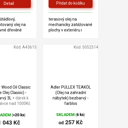
Detail
zdiček.
štědlový,
terasový olej na
tovaný olej na
mechanicky zatěžované
vné dřevěné
plochy v exteriéru i
v exteriéru.
interéru, vhodný na
 k řemeslným
dětské hračky
a také pro kutily.
Kód:
A43615
Kód:
5052514
1 188 Kč
–12 %
 Wood Oil Classic
Adler PULLEX TEAKÖL
e Olej Classic) -
(Olej na zahradní
rvý 3L
+ dárek k
nábytek) bezbarvý -
ávce nad 1000Kč
farblos
SKLADEM
6 ks
LADEM
>20 ks
(
)
(
)
257 Kč
1 043 Kč
od