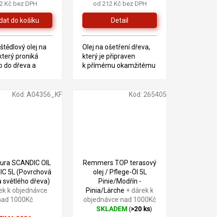
2 Kč bez DPH
od 212 Kč bez DPH
Detail
tědlový olej na
Olej na ošetření dřeva,
který proniká
který je připraven
o do dřeva a
k přímému okamžitému
povrch před
použití. Zejména se hodí
 prasklin a
pro ošetření listnatého a
ým vyschnutím
exotického dřeva.
Kód:
A04356_KF
Kód:
265405
tura SCANDIC OIL
Remmers TOP terasový
C 5L (Povrchová
olej / Pflege-Öl 5L
 světlého dřeva)
Pinie/Modřín -
ek k objednávce
Pinia/Lärche
+ dárek k
nad 1000Kč
objednávce nad 1000Kč
SKLADEM
>20 ks
(
)
Průměrné