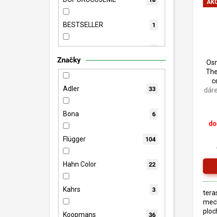
AKC
BESTSELLER
1
Míchaná barva
3
Značky
Osm
The
c
Adler
33
dár
Bona
6
do
Flügger
104
Hahn Color
22
Kahrs
3
tera
mec
ploc
Koopmans
36