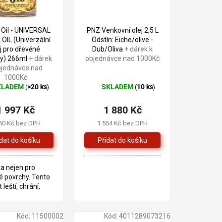
 Oil - UNIVERSAL
PNZ Venkovní olej 2,5 L
 OIL (Univerzální
Odstín: Eiche/olive -
ej pro dřevěné
Dub/Oliva
+ dárek k
hy) 266ml
+ dárek
objednávce nad 1000Kč
bjednávce nad
1000Kč
KLADEM
>20 ks
SKLADEM
10 ks
(
)
(
)
ěrné
Průměrné
cení
hodnocení
1 997 Kč
1 880 Kč
ktu
produktu
je
50 Kč bez DPH
1 554 Kč bez DPH
5,0
z
5
iček.
hvězdiček.
a nejen pro
é povrchy. Tento
 leští, chrání,
e a revitalizuje
povrchy.
Kód:
11500002
Kód:
4011289073216