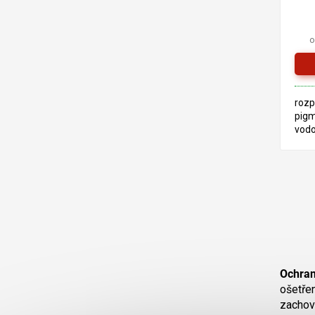
o
rozp
pigm
vodo
ploc
Vho
účel
Ochran
ošetřen
zachová