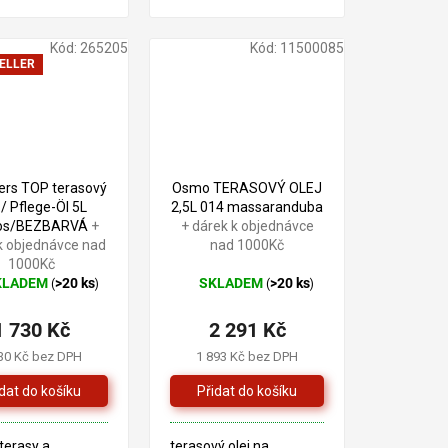
u, vhodný na
 hračky
Kód:
265205
Kód:
11500085
ELLER
rs TOP terasový
Osmo TERASOVÝ OLEJ
 / Pflege-Öl 5L
2,5L 014 massaranduba
los/BEZBARVÁ
+
+ dárek k objednávce
k objednávce nad
nad 1000Kč
1000Kč
KLADEM
>20 ks
SKLADEM
>20 ks
(
)
(
)
ěrné
Průměrné
cení
hodnocení
1 730 Kč
2 291 Kč
ktu
produktu
je
30 Kč bez DPH
1 893 Kč bez DPH
4,3
z
5
iček.
hvězdiček.
 terasy a
terasový olej na