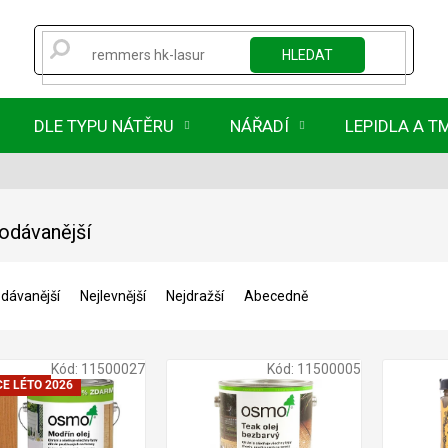
HLEDAT
DLE TYPU NÁTĚRU
NÁŘADÍ
LEPIDLA A T
odávanější
dávanější
Nejlevnější
Nejdražší
Abecedně
Kód:
11500027
Kód:
11500005
E LÉTO 2026