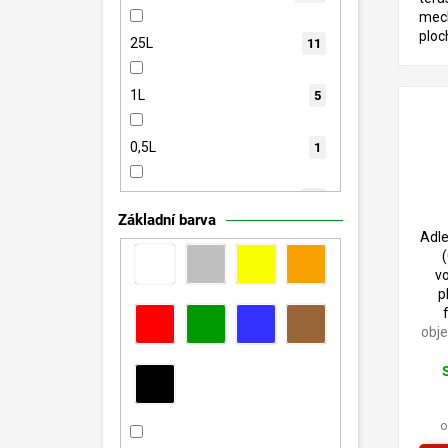
mec
ploc
25L
11
inte
děts
1L
5
0,5L
1
0,005L
10
Základní barva
Adl
3L
37
v
p
0,3L
1
obj
0,125L
19
0,25L
3
o