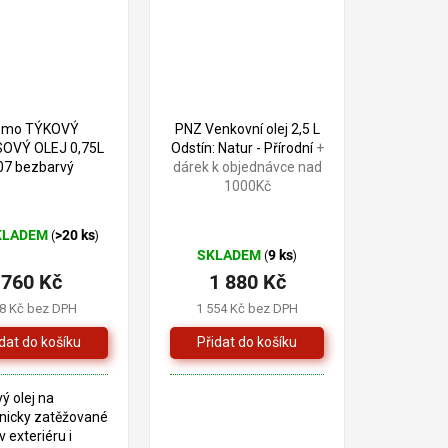
smo TÝKOVÝ
PNZ Venkovní olej 2,5 L
OVÝ OLEJ 0,75L
Odstín: Natur - Přírodní
+
07 bezbarvý
dárek k objednávce nad
1000Kč
KLADEM
>20 ks
(
)
ěrné
SKLADEM
9 ks
(
)
cení
760 Kč
1 880 Kč
ktu
8 Kč bez DPH
1 554 Kč bez DPH
iček.
ý olej na
icky zatěžované
v exteriéru i