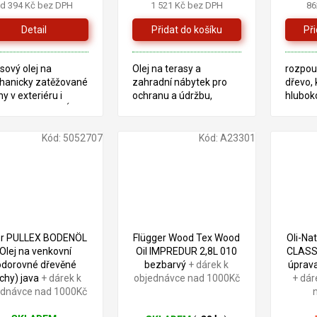
je
d 394 Kč bez DPH
1 521 Kč bez DPH
86
5,0
z
Detail
5
zdiček.
hvězdiček.
sový olej na
Olej na terasy a
rozpouš
hanicky zatěžované
zahradní nábytek pro
dřevo, 
hy v exteriéru i
ochranu a údržbu,
hlubok
riéru TECHNICKÝ
vhodný pro exteriér i
chrání 
interiér
vznikem
celkov
Kód:
5052707
Kód:
A23301
er PULLEX BODENÖL
Flügger Wood Tex Wood
Oli-Na
(Olej na venkovní
Oil IMPREDUR 2,8L 010
CLASSI
odorovné dřevěné
bezbarvý
+ dárek k
úprava
chy) java
+ dárek k
objednávce nad 1000Kč
+ dár
ednávce nad 1000Kč