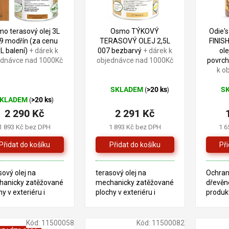
o terasový olej 3L
Osmo TÝKOVÝ
Odie's
9 modřín (za cenu
TERASOVÝ OLEJ 2,5L
FINISH
5L balení)
+ dárek k
007 bezbarvý
+ dárek k
ol
ednávce nad 1000Kč
objednávce nad 1000Kč
povrc
k o
SKLADEM
>20 ks
S
(
)
Průměrné
Prům
KLADEM
>20 ks
(
)
hodnocení
hodno
2 290 Kč
2 291 Kč
produktu
produ
je
je
1 893 Kč bez DPH
1 893 Kč bez DPH
1 6
5,0
5,0
z
z
5
5
hvězdiček.
hvězd
sový olej na
terasový olej na
Ochran
hanicky zatěžované
mechanicky zatěžované
dřevěn
hy v exteriéru i
plochy v exteriéru i
produkt
réru, vhodný na
interiéru, vhodný na
obnovuj
ké hračky
dětské hračky
různé 
HNICKÝ LIST
TECHNICKÝ LIST
Kód:
11500058
Kód:
11500082