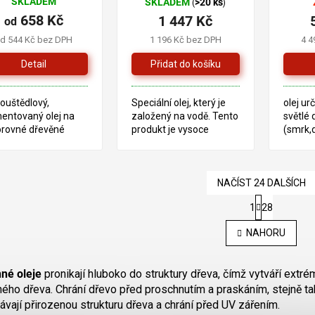
SKLADEM
SKLADEM
>20 ks
(
)
658 Kč
1 447 Kč
od
d 544 Kč bez DPH
1 196 Kč bez DPH
4 4
Detail
ouštědlový,
Speciální olej, který je
olej u
entovaný olej na
založený na vodě. Tento
světlé 
rovné dřevěné
produkt je vysoce
(smrk,d
hy v exteriéru.
voděodolný, chrání
jejichž
dný k řemeslným
povrch před slunečním
způsob
ům a také pro kutily.
zářením, tudíž barva a
neošet
lesk dlouhodobě drží.
NAČÍST 24 DALŠÍCH
S
1
28
t
O
r
v
NAHORU
á
l
n
á
k
d
o
né oleje
pronikají hluboko do struktury dřeva, čímž vytváří ext
a
v
ého dřeva. Chrání dřevo před proschnutím a praskáním, stejně tak
c
á
vají přirozenou strukturu dřeva a chrání před UV zářením.
í
n