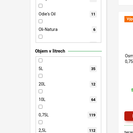
inte
děts
TEC
Odie's Oil
11
Výp
Oli-Natura
6
Osmo
67
Objem v litrech
Osm
PNZ
121
0,7
5L
35
Remmers
49
20L
12
Saicos
32
10L
64
Tikkurila
167
0,75L
119
2,5L
112
tera