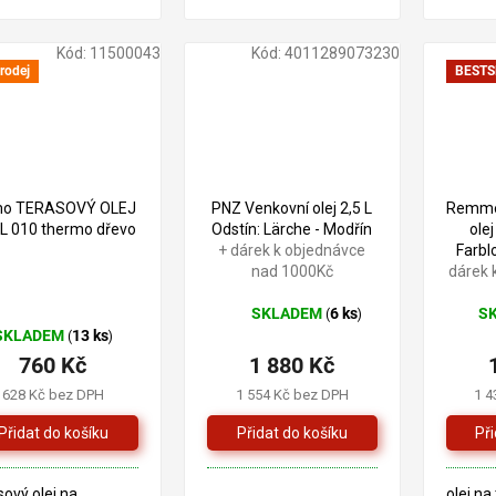
réru, vhodný na
interéru, vhodný na
interér
ké hračky
dětské hračky
dětské
HNICKÝ LIST
TECHNICKÝ LIST
Kód:
11500043
Kód:
4011289073230
rodej
BESTS
o TERASOVÝ OLEJ
PNZ Venkovní olej 2,5 L
Remme
5L 010 thermo dřevo
Odstín: Lärche - Modřín
olej
+ dárek k objednávce
Farb
nad 1000Kč
dárek 
SKLADEM
6 ks
S
(
)
Průměrné
Prům
SKLADEM
13 ks
(
)
hodnocení
hodno
760 Kč
1 880 Kč
produktu
produ
je
je
628 Kč bez DPH
1 554 Kč bez DPH
1 4
5,0
4,2
z
z
5
5
hvězdiček.
hvězd
sový olej na
olej na