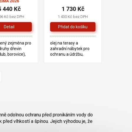
ZIMA 2026
hodnocení
5 440 Kč
1 730 Kč
produktu
je
96 Kč bez DPH
1 430 Kč bez DPH
4,8
z
Detail
5
hvězdiček.
rčený zejména pro
olej na terasy a
druhy dřevin
zahradní nábytek pro
ub, borovice),
ochranu a údržbu,
 vzhled má
vhodný pro exteriér i
it efekt
interiér
řeného dřeva
rémně odolnou ochranu před pronikáním vody do
 před vlhkostí a špínou. Jejich výhodou je, že