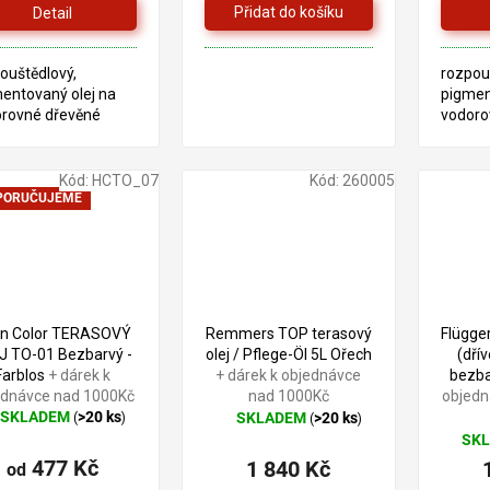
z
Detail
5
hvě
ouštědlový,
rozpou
entovaný olej na
pigmen
rovné dřevěné
vodoro
hy v exteriéru.
plochy 
dný k řemeslným
Vhodný
ům a také pro kutily.
účelům 
Kód:
HCTO_07
Kód:
260005
PORUČUJEME
n Color TERASOVÝ
Remmers TOP terasový
Flügger
J TO-01 Bezbarvý -
olej / Pflege-Öl 5L Ořech
(dřív
Farblos
+ dárek k
+ dárek k objednávce
bezba
ednávce nad 1000Kč
nad 1000Kč
objedn
SKLADEM
>20 ks
SKLADEM
>20 ks
(
)
(
)
ůměrné
Průměrné
SK
dnocení
hodnocení
477 Kč
1 840 Kč
oduktu
od
produktu