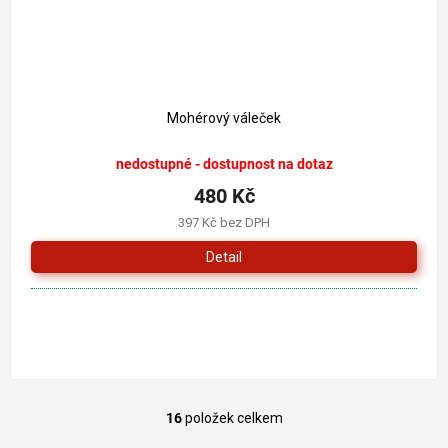
Mohérový váleček
nedostupné - dostupnost na dotaz
480 Kč
397 Kč bez DPH
Detail
16
položek celkem
O
v