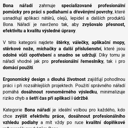
l
Bona nářadí
zahrnuje
specializované profesionální
á
pomůcky pro práci s podlahami a dřevěnými povrchy
, které
d
usnadňují aplikaci nátěrů, olejů, lepidel a dalších produktů
a
Bona. Nářadí je navrženo tak, aby
zvyšovalo přesnost,
c
efektivitu a kvalitu výsledné úpravy
.
í
p
V této kategorii najdete
štěrky, válečky, aplikační mopy,
r
v
stěrkové nože, míchačky a další příslušenství
, které jsou
k
odolné vůči opotřebení
a
snadno se udržují
. Díky tomu je
y
nářadí vhodné jak pro
profesionální řemeslníky
, tak i pro
v
domácí použití
.
ý
p
Ergonomický design
a
dlouhá životnost
zajišťují pohodlnou
i
práci i při rozsáhlejších projektech. Použití správného nářadí
s
u
pomáhá
dosáhnout rovnoměrného výsledku
, minimalizuje
riziko chyb a
šetří čas při aplikaci i údržbě
.
Kategorie
Bona nářadí
je ideální volbou pro každého, kdo
chce
zvýšit efektivitu práce, dosáhnout profesionálního
vzhledu podlahy
a mít vždy po ruce
kvalitní doplňkové