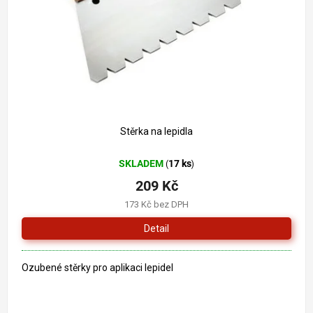
o
k
d
t
u
ů
k
t
ů
Stěrka na lepidla
SKLADEM
17 ks
(
)
209 Kč
173 Kč bez DPH
Detail
Ozubené stěrky pro aplikaci lepidel