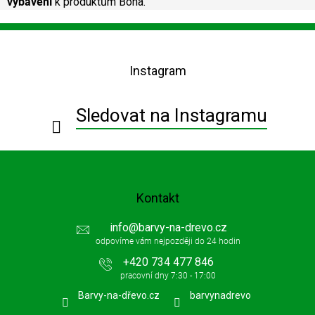
vybavení
k produktům Bona.
Z
á
p
Instagram
a
t
í
Sledovat na Instagramu
Kontakt
info
@
barvy-na-drevo.cz
+420 734 477 846
Barvy-na-dřevo.cz
barvynadrevo