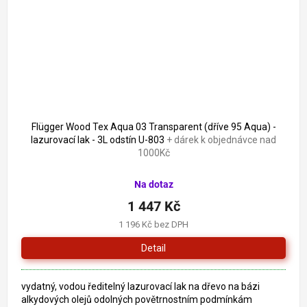
Flügger Wood Tex Aqua 03 Transparent (dříve 95 Aqua) -
lazurovací lak - 3L odstín U-803
+ dárek k objednávce nad
1000Kč
Na dotaz
1 447 Kč
1 196 Kč bez DPH
Detail
vydatný, vodou ředitelný lazurovací lak na dřevo na bázi
alkydových olejů odolných povětrnostním podmínkám