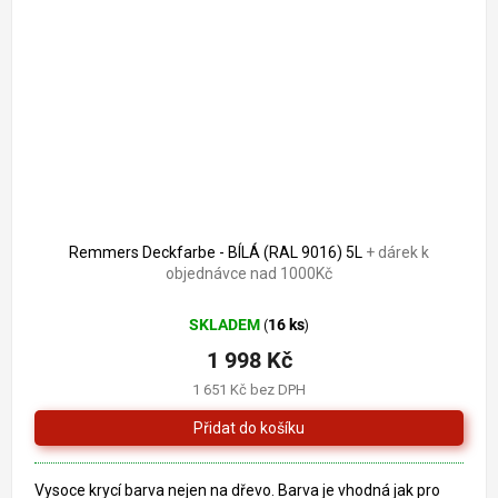
2 321 Kč
–13 %
Remmers Deckfarbe - BÍLÁ (RAL 9016) 5L
+ dárek k
objednávce nad 1000Kč
SKLADEM
16 ks
(
)
1 998 Kč
1 651 Kč bez DPH
Vysoce krycí barva nejen na dřevo. Barva je vhodná jak pro