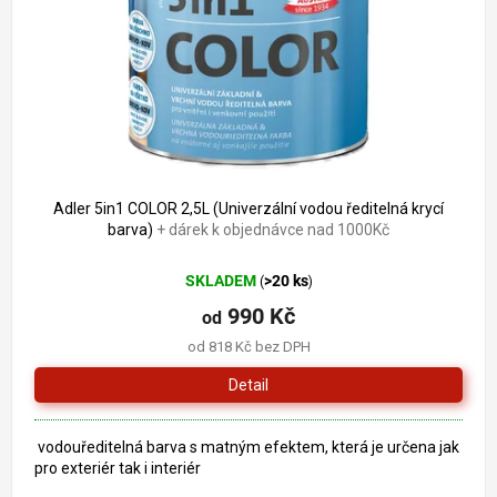
o
k
d
t
u
ů
k
t
ů
Adler 5in1 COLOR 2,5L (Univerzální vodou ředitelná krycí
barva)
+ dárek k objednávce nad 1000Kč
SKLADEM
>20 ks
(
)
990 Kč
od
od 818 Kč bez DPH
Detail
vodouředitelná barva s matným efektem, která je určena jak
pro exteriér tak i interiér