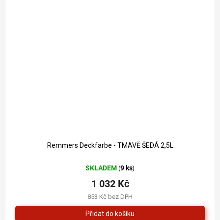
1 261 Kč
–18 %
Remmers Deckfarbe - TMAVĚ ŠEDÁ 2,5L
SKLADEM
9 ks
(
)
1 032 Kč
853 Kč bez DPH