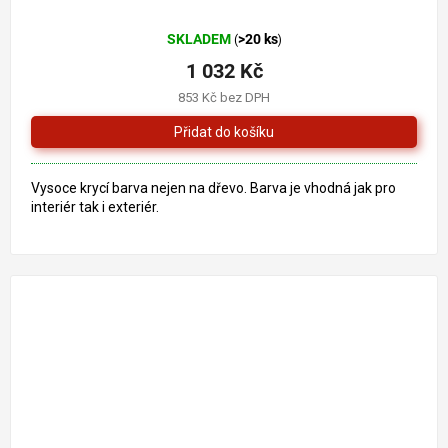
Průměrné
SKLADEM
>20 ks
(
)
hodnocení
produktu
1 032 Kč
je
853 Kč bez DPH
5,0
z
5
hvězdiček.
Vysoce krycí barva nejen na dřevo. Barva je vhodná jak pro
interiér tak i exteriér.