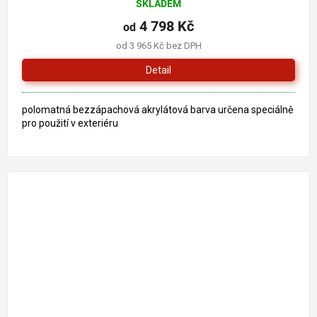
SKLADEM
4 798 Kč
od
od 3 965 Kč bez DPH
Detail
polomatná bezzápachová akrylátová barva určena speciálně
pro použití v exteriéru