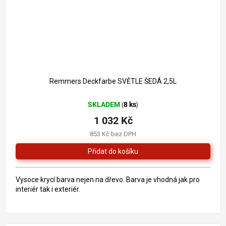
1 261 Kč
–18 %
Remmers Deckfarbe SVĚTLE ŠEDÁ 2,5L
SKLADEM
8 ks
(
)
1 032 Kč
853 Kč bez DPH
Vysoce krycí barva nejen na dřevo. Barva je vhodná jak pro
interiér tak i exteriér.