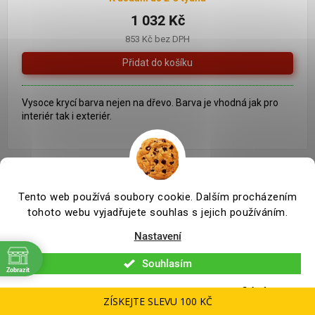
produktu
1 032 Kč
je
853 Kč bez DPH
5,0
z
5
hvězdiček.
Vysoce krycí barva nejen na dřevo. Barva je vhodná jak pro
interiér tak i exteriér.
Tento web používá soubory cookie. Dalším procházením
tohoto webu vyjadřujete souhlas s jejich používáním.
Nastavení
Souhlasím
Zobrazit
Odmítnout
ZÍSKEJTE SLEVU 100 KČ