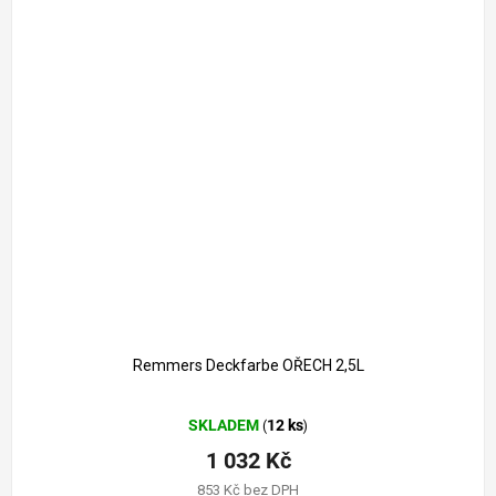
1 261 Kč
–18 %
Remmers Deckfarbe OŘECH 2,5L
Průměrné
SKLADEM
12 ks
(
)
hodnocení
produktu
1 032 Kč
je
853 Kč bez DPH
5,0