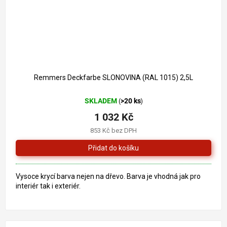
1 261 Kč
–18 %
Remmers Deckfarbe SLONOVINA (RAL 1015) 2,5L
SKLADEM
>20 ks
(
)
1 032 Kč
853 Kč bez DPH
Vysoce krycí barva nejen na dřevo. Barva je vhodná jak pro
interiér tak i exteriér.