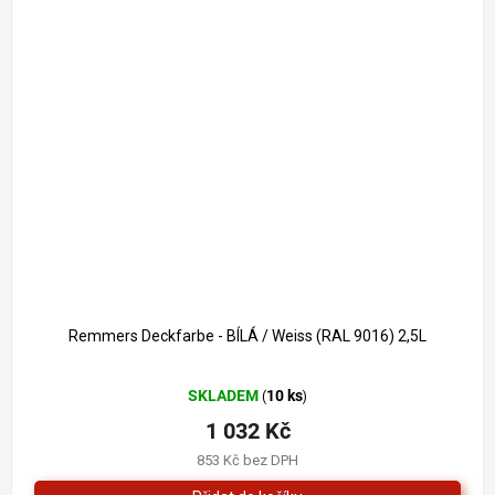
1 261 Kč
–18 %
Remmers Deckfarbe - BÍLÁ / Weiss (RAL 9016) 2,5L
Průměrné
SKLADEM
10 ks
(
)
hodnocení
produktu
1 032 Kč
je
853 Kč bez DPH
4,0
z