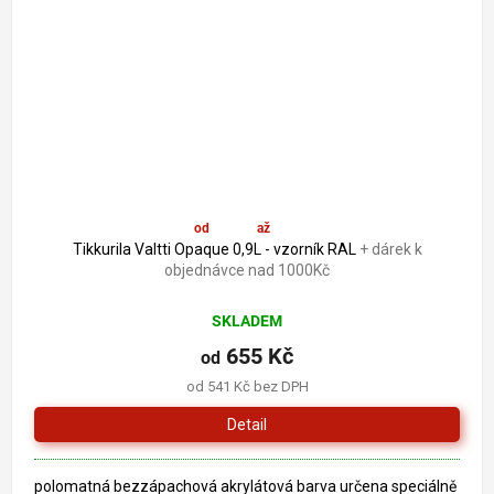
od
655 Kč
až
–5 %
Tikkurila Valtti Opaque 0,9L - vzorník RAL
+ dárek k
objednávce nad 1000Kč
SKLADEM
655 Kč
od
od 541 Kč bez DPH
Detail
polomatná bezzápachová akrylátová barva určena speciálně