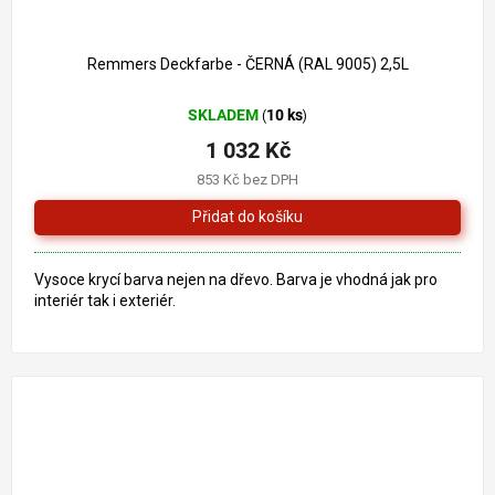
1 261 Kč
–18 %
Remmers Deckfarbe - ČERNÁ (RAL 9005) 2,5L
SKLADEM
10 ks
(
)
1 032 Kč
853 Kč bez DPH
Vysoce krycí barva nejen na dřevo. Barva je vhodná jak pro
interiér tak i exteriér.