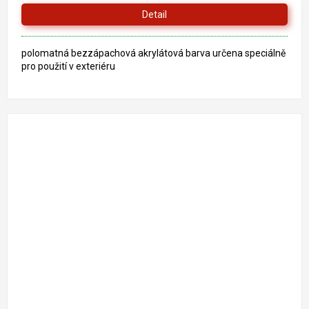
z
Detail
5
hvězdiček.
polomatná bezzápachová akrylátová barva určena speciálně
pro použití v exteriéru