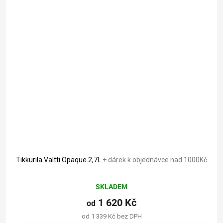
Tikkurila Valtti Opaque 2,7L
+ dárek k objednávce nad 1000Kč
Průměrné
SKLADEM
hodnocení
produktu
1 620 Kč
od
je
od 1 339 Kč bez DPH
5,0