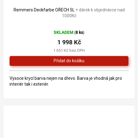
2 321 Kč
–13 %
Remmers Deckfarbe OŘECH 5L
+ dárek k objednávce nad
1000Kč
Průměrné
SKLADEM
8 ks
(
)
hodnocení
produktu
1 998 Kč
je
1 651 Kč bez DPH
5,0
z
5
hvězdiček.
Vysoce krycí barva nejen na dřevo. Barva je vhodná jak pro
interiér tak i exteriér.