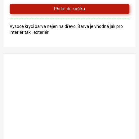
z
5
hvězdiček.
Vysoce krycí barva nejen na dřevo. Barva je vhodná jak pro
interiér tak i exteriér.