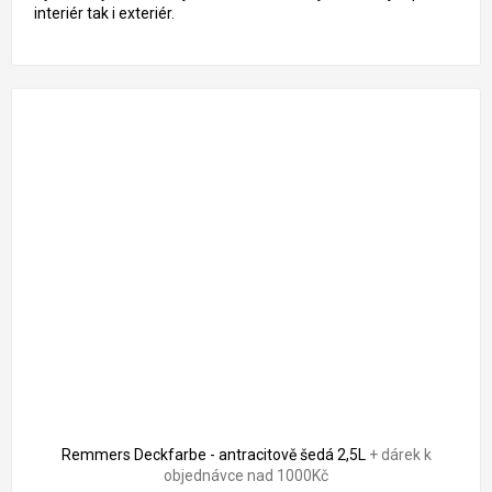
interiér tak i exteriér.
1 261 Kč
–18 %
Remmers Deckfarbe - antracitově šedá 2,5L
+ dárek k
objednávce nad 1000Kč