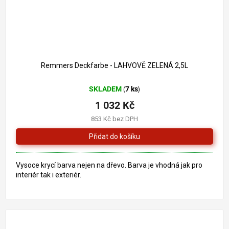
1 261 Kč
–18 %
Remmers Deckfarbe - LAHVOVĚ ZELENÁ 2,5L
SKLADEM
7 ks
(
)
1 032 Kč
853 Kč bez DPH
Vysoce krycí barva nejen na dřevo. Barva je vhodná jak pro
interiér tak i exteriér.