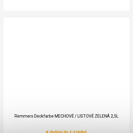
1 261 Kč
–18 %
Remmers Deckfarbe MECHOVĚ / LISTOVĚ ZELENÁ 2,5L
Průměrné
K dodání do 2-3 týdnů
hodnocení