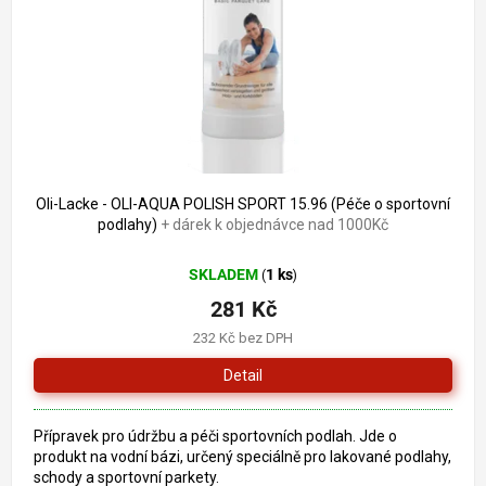
o
k
d
t
u
ů
k
t
ů
Oli-Lacke - OLI-AQUA POLISH SPORT 15.96 (Péče o sportovní
podlahy)
+ dárek k objednávce nad 1000Kč
SKLADEM
1 ks
(
)
281 Kč
232 Kč bez DPH
Detail
Přípravek pro údržbu a péči sportovních podlah. Jde o
produkt na vodní bázi, určený speciálně pro lakované podlahy,
schody a sportovní parkety.