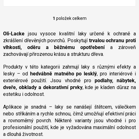
1
položek celkem
O
v
l
Oli-Lacke
jsou vysoce kvalitní laky určené k ochraně a
á
zkrášlení dřevěných povrchů. Poskytují
trvalou ochranu proti
d
vlhkosti, oděru a běžnému opotřebení
a zároveň
a
zachovávají přirozenou krásu a strukturu dřeva.
c
í
Produkty v této kategorii zahrnují laky s různými efekty a
p
lesky – od
hedvábně matného po lesklý
r
, pro interiérové i
v
exteriérové použití. Jsou vhodné pro
podlahy, nábytek,
k
dveře, obklady a dekorativní prvky
, kde je kladen důraz na
y
estetiku i odolnost.
v
ý
Aplikace je snadná – laky se nanášejí štětcem, válečkem
p
nebo stříkáním a rychle schnou, čímž umožňují efektivní práci
i
a rovnoměrný povrch. Některé varianty jsou vhodné i pro
s
u
profesionální použití, kde je vyžadována maximální odolnost
a dlouhá životnost.