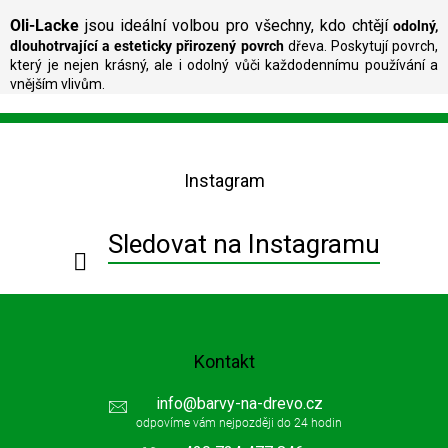
Oli-Lacke
jsou ideální volbou pro všechny, kdo chtějí
odolný,
dlouhotrvající a esteticky přirozený povrch
dřeva. Poskytují povrch,
který je nejen krásný, ale i odolný vůči každodennímu používání a
vnějším vlivům.
Z
á
p
Instagram
a
t
í
Sledovat na Instagramu
Kontakt
info
@
barvy-na-drevo.cz