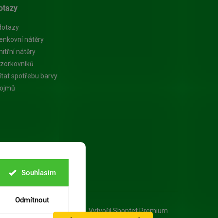
otazy
dotazy
enkovní nátěry
itřní nátěry
zorkovníků
ítat spotřebu barvy
pojmů
Souhlasím
Odmítnout
Vytvořil Shoptet Premium