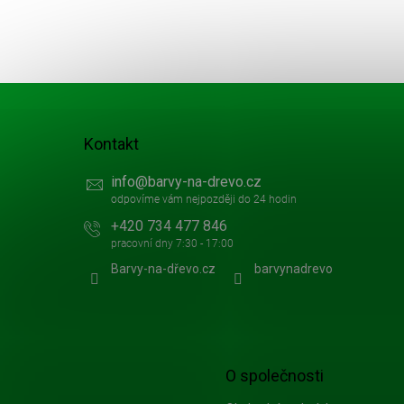
a
t
í
Kontakt
info
@
barvy-na-drevo.cz
+420 734 477 846
Barvy-na-dřevo.cz
barvynadrevo
O společnosti