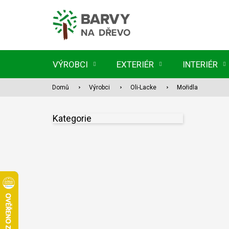
Přejít
na
obsah
VÝROBCI
EXTERIÉR
INTERIÉR
Domů
Výrobci
Oli-Lacke
Mořidla
P
Kategorie
Přeskočit
o
kategorie
s
t
r
a
n
n
í
p
a