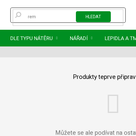
HLEDAT
DLE TYPU NÁTĚRU
NÁŘADÍ
LEPIDLA A T
Produkty teprve připra
Můžete se ale podívat na ostat