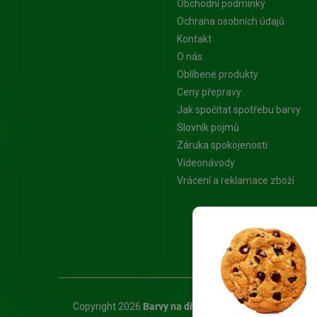
Obchodní podmínky
Ochrana osobních údajů
Kontakt
O nás
Oblíbené produkty
Ceny přepravy
Jak spočítat spotřebu barvy
Slovník pojmů
Záruka spokojenosti
Videonávody
Vrácení a reklamace zboží
Platba Visa
Copyright 2026
Barvy na dřevo.cz - Specialista na nát