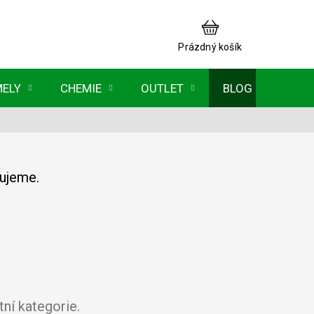
NÁKUPNÍ
KOŠÍK
Prázdný košík
MELY
CHEMIE
OUTLET
BLOG
vujeme.
ní kategorie.