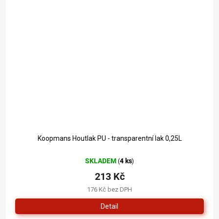
296 Kč
–28 %
Koopmans Houtlak PU - transparentní lak 0,25L
SKLADEM
4 ks
(
)
213 Kč
176 Kč bez DPH
Detail