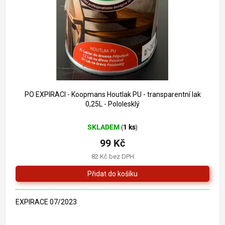
o
k
d
t
u
ů
k
t
ů
199 Kč
–50 %
PO EXPIRACI - Koopmans Houtlak PU - transparentní lak
0,25L - Pololesklý
SKLADEM
1 ks
(
)
99 Kč
82 Kč bez DPH
EXPIRACE 07/2023