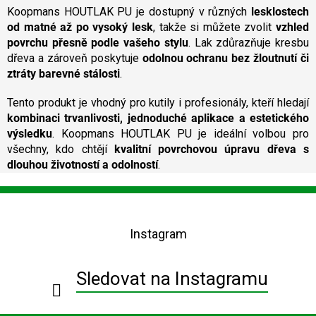
Koopmans HOUTLAK PU je dostupný v různých
lesklostech
s
u
od matné až po vysoký lesk
, takže si můžete zvolit
vzhled
povrchu přesně podle vašeho stylu
. Lak zdůrazňuje kresbu
dřeva a zároveň poskytuje
odolnou ochranu bez žloutnutí či
ztráty barevné stálosti
.
Tento produkt je vhodný pro kutily i profesionály, kteří hledají
kombinaci trvanlivosti, jednoduché aplikace a estetického
výsledku
. Koopmans HOUTLAK PU je ideální volbou pro
všechny, kdo chtějí
kvalitní povrchovou úpravu dřeva s
dlouhou životností a odolností
.
Z
á
p
Instagram
a
t
í
Sledovat na Instagramu