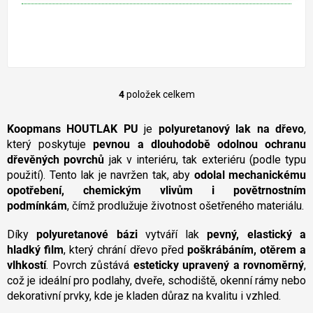
4
položek celkem
O
v
l
Koopmans HOUTLAK PU
je
polyuretanový lak na dřevo
,
á
který poskytuje
pevnou a dlouhodobě odolnou ochranu
d
dřevěných povrchů
jak v interiéru, tak exteriéru (podle typu
a
použití). Tento lak je navržen tak, aby
odolal mechanickému
c
opotřebení, chemickým vlivům i povětrnostním
í
podmínkám
, čímž prodlužuje životnost ošetřeného materiálu.
p
r
v
Díky
polyuretanové bázi
vytváří lak
pevný, elastický a
k
hladký film
, který chrání dřevo před
poškrábáním, otěrem a
y
vlhkostí
. Povrch zůstává
esteticky upravený a rovnoměrný
,
v
což je ideální pro podlahy, dveře, schodiště, okenní rámy nebo
ý
dekorativní prvky, kde je kladen důraz na kvalitu i vzhled.
p
i