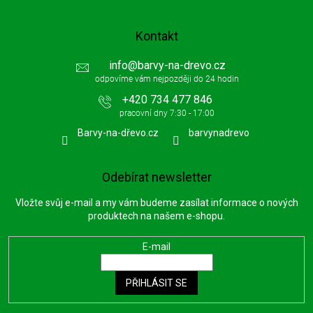
y
v
ý
Kontakt
p
i
info
@
barvy-na-drevo.cz
s
u
+420 734 477 846
Barvy-na-dřevo.cz
barvynadrevo
Odebírat newsletter
Vložte svůj e-mail a my vám budeme zasílat informace o nových
produktech na našem e-shopu.
E-mail
PŘIHLÁSIT SE