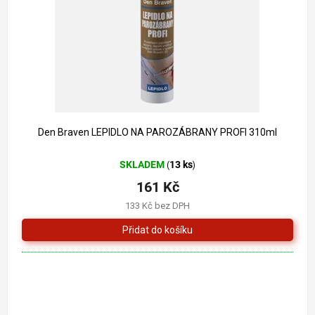
o
k
d
t
u
ů
k
t
ů
Den Braven LEPIDLO NA PAROZÁBRANY PROFI 310ml
SKLADEM
13 ks
(
)
161 Kč
133 Kč bez DPH