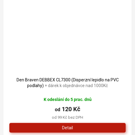
Den Braven DEBBEX CL7300 (Disperzní lepidlo na PVC
podlahy)
+ dárek k objednávce nad 1000Kč
K odeslání do 5 prac. dnů
120 Kč
od
od 99 Kč bez DPH
Detail