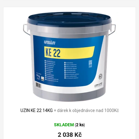
2 548 Kč
–20 %
UZIN KE 22 14KG
+ dárek k objednávce nad 1000Kč
SKLADEM
2 ks
(
)
2 038 Kč