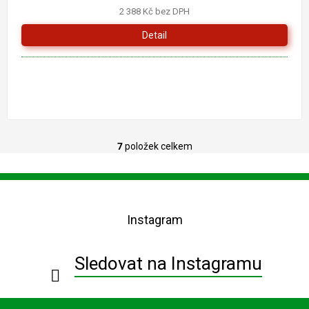
2 388 Kč bez DPH
Detail
7
položek celkem
O
v
l
Z
á
á
d
p
a
Instagram
a
c
t
í
í
p
Sledovat na Instagramu
r
v
k