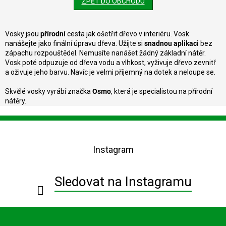
ZPĚT DO OBCHODU
Vosky jsou
přírodní
cesta jak ošetřit dřevo v interiéru. Vosk
nanášejte jako finální úpravu dřeva. Užijte si
snadnou aplikaci
bez
zápachu rozpouštědel. Nemusíte nanášet žádný základní nátěr.
Vosk poté odpuzuje od dřeva vodu a vlhkost, vyživuje dřevo zevnitř
a oživuje jeho barvu. Navíc je velmi příjemný na dotek a neloupe se.
Skvělé vosky vyrábí značka
Osmo
, která je specialistou na přírodní
nátěry.
Z
á
p
Instagram
a
t
í
Sledovat na Instagramu