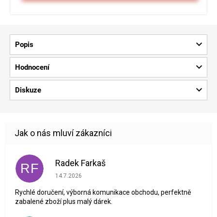
Popis
Hodnocení
Diskuze
Radek Farkaš
RF
Hodnocení obchodu je 5 z 5 hvězdiček.
14.7.2026
Rychlé doručení, výborná komunikace obchodu, perfektně
zabalené zboží plus malý dárek.