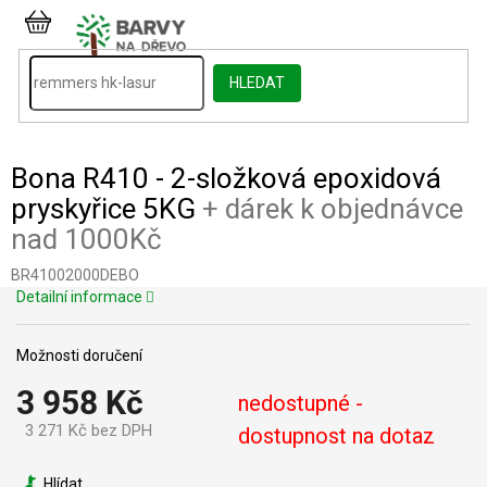
Přejít
na
NÁKUPNÍ
obsah
KOŠÍK
HLEDAT
Bona R410 - 2-složková epoxidová
pryskyřice 5KG
+ dárek k objednávce
nad 1000Kč
BR41002000DEBO
Detailní informace
Možnosti doručení
3 958 Kč
nedostupné -
3 271 Kč bez DPH
dostupnost na dotaz
Měrná
cena:
Hlídat