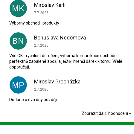
Miroslav Karli
MK
Hodnocení obchodu je 5 z 5 hvězdiček.
7.7.2026
Výborný obchod i produkty
Bohuslava Nedomová
BN
Hodnocení obchodu je 5 z 5 hvězdiček.
2.7.2026
Vše OK - rychlost doručení, výborná komunikace obchodu,
perfektně zabalené zboží a ještě i menší dárek k tomu. Vřele
doporučuji.
Miroslav Procházka
MP
Hodnocení obchodu je 1 z 5 hvězdiček.
2.7.2026
Dodáno o dva dny později.
Zobrazit další hodnocení
Z
á