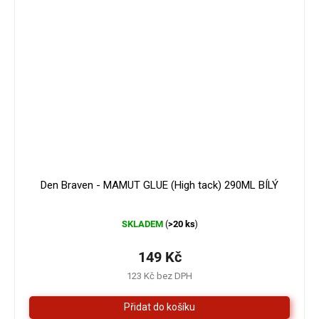
179 Kč
–16 %
Den Braven - MAMUT GLUE (High tack) 290ML BÍLÝ
Průměrné
SKLADEM
>20 ks
(
)
hodnocení
produktu
je
149 Kč
4,3
123 Kč bez DPH
z
5
hvězdiček.