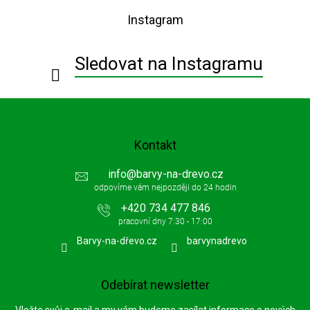
p
Instagram
a
t
í
Sledovat na Instagramu
Kontakt
info
@
barvy-na-drevo.cz
+420 734 477 846
Barvy-na-dřevo.cz
barvynadrevo
Odebírat newsletter
Vložte svůj e-mail a my vám budeme zasílat informace o nových