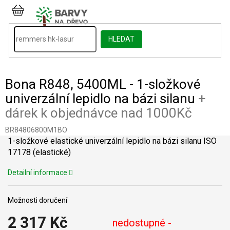
Přejít
na
NÁKUPNÍ
obsah
KOŠÍK
HLEDAT
Bona R848, 5400ML - 1-složkové
univerzální lepidlo na bázi silanu
+
dárek k objednávce nad 1000Kč
BR84806800M1BO
1-složkové elastické univerzální lepidlo na bázi silanu ISO
17178 (elastické)
Detailní informace
Možnosti doručení
2 317 Kč
nedostupné -