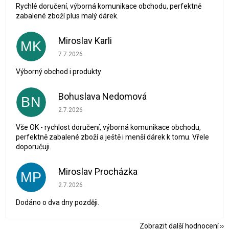
Rychlé doručení, výborná komunikace obchodu, perfektně
zabalené zboží plus malý dárek.
Miroslav Karli
MK
Hodnocení obchodu je 5 z 5 hvězdiček.
7.7.2026
Výborný obchod i produkty
Bohuslava Nedomová
BN
Hodnocení obchodu je 5 z 5 hvězdiček.
2.7.2026
Vše OK - rychlost doručení, výborná komunikace obchodu,
perfektně zabalené zboží a ještě i menší dárek k tomu. Vřele
doporučuji.
Miroslav Procházka
MP
Hodnocení obchodu je 1 z 5 hvězdiček.
2.7.2026
Dodáno o dva dny později.
Zobrazit další hodnocení