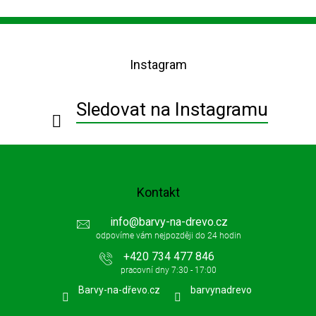
Z
á
p
Instagram
a
t
í
Sledovat na Instagramu
Kontakt
info
@
barvy-na-drevo.cz
+420 734 477 846
Barvy-na-dřevo.cz
barvynadrevo