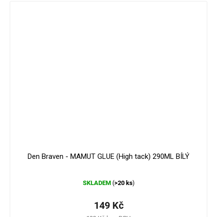
179 Kč
–16 %
Den Braven - MAMUT GLUE (High tack) 290ML BÍLÝ
Průměrné
SKLADEM
>20 ks
(
)
hodnocení
produktu
je
149 Kč
4,3