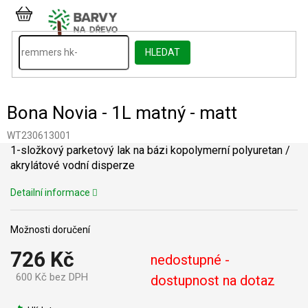
Přejít
na
NÁKUPNÍ
obsah
KOŠÍK
HLEDAT
Bona Novia - 1L matný - matt
WT230613001
1-složkový parketový lak na bázi kopolymerní polyuretan /
akrylátové vodní disperze
Detailní informace
Možnosti doručení
726 Kč
nedostupné -
600 Kč bez DPH
dostupnost na dotaz
Měrná
cena: