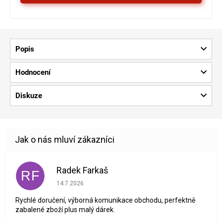
Popis
Hodnocení
Diskuze
Radek Farkaš
RF
Hodnocení obchodu je 5 z 5 hvězdiček.
14.7.2026
Rychlé doručení, výborná komunikace obchodu, perfektně
zabalené zboží plus malý dárek.