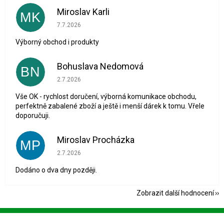
Miroslav Karli
MK
Hodnocení obchodu je 5 z 5 hvězdiček.
7.7.2026
Výborný obchod i produkty
Bohuslava Nedomová
BN
Hodnocení obchodu je 5 z 5 hvězdiček.
2.7.2026
Vše OK - rychlost doručení, výborná komunikace obchodu,
perfektně zabalené zboží a ještě i menší dárek k tomu. Vřele
doporučuji.
Miroslav Procházka
MP
Hodnocení obchodu je 1 z 5 hvězdiček.
2.7.2026
Dodáno o dva dny později.
Zobrazit další hodnocení
Z
á