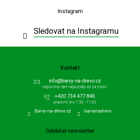
p
Instagram
a
t
í
Sledovat na Instagramu
Kontakt
info
@
barvy-na-drevo.cz
+420 734 477 846
Barvy-na-dřevo.cz
barvynadrevo
Odebírat newsletter