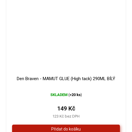
179 Kč
–16 %
Den Braven - MAMUT GLUE (High tack) 290ML BÍLÝ
Průměrné
SKLADEM
>20 ks
(
)
hodnocení
produktu
je
149 Kč
4,3
123 Kč bez DPH
z
5
hvězdiček.