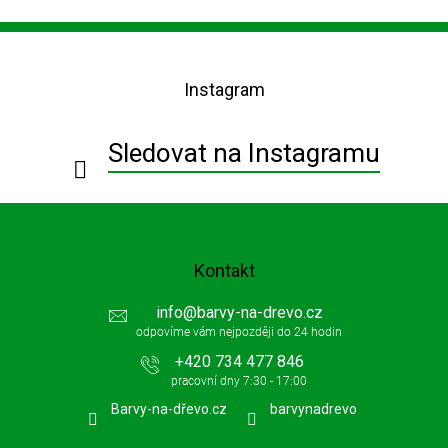
Z
á
p
Instagram
a
t
í
Sledovat na Instagramu
Kontakt
info
@
barvy-na-drevo.cz
+420 734 477 846
Barvy-na-dřevo.cz
barvynadrevo