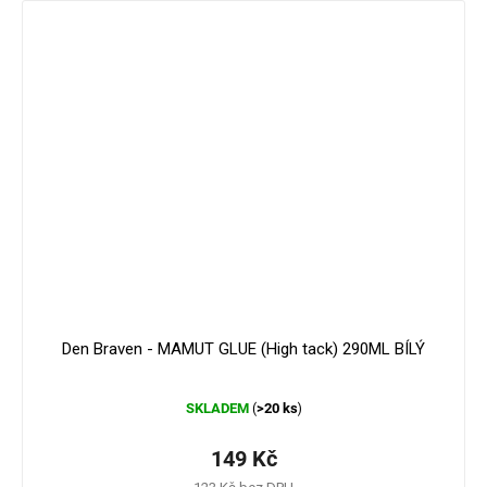
179 Kč
–16 %
Den Braven - MAMUT GLUE (High tack) 290ML BÍLÝ
Průměrné
SKLADEM
>20 ks
(
)
hodnocení
produktu
je
149 Kč
4,3