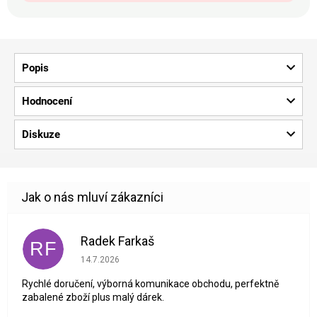
Popis
Hodnocení
Diskuze
Radek Farkaš
RF
Hodnocení obchodu je 5 z 5 hvězdiček.
14.7.2026
Rychlé doručení, výborná komunikace obchodu, perfektně
zabalené zboží plus malý dárek.