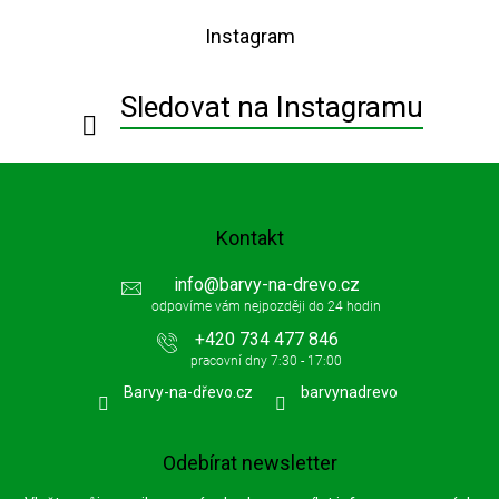
p
Instagram
a
t
í
Sledovat na Instagramu
Kontakt
info
@
barvy-na-drevo.cz
+420 734 477 846
Barvy-na-dřevo.cz
barvynadrevo
Odebírat newsletter