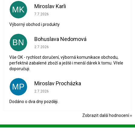
Miroslav Karli
MK
Hodnocení obchodu je 5 z 5 hvězdiček.
7.7.2026
Výborný obchod i produkty
Bohuslava Nedomová
BN
Hodnocení obchodu je 5 z 5 hvězdiček.
2.7.2026
Vše OK - rychlost doručení, výborná komunikace obchodu,
perfektně zabalené zboží a ještě i menší dárek k tomu. Vřele
doporučuji.
Miroslav Procházka
MP
Hodnocení obchodu je 1 z 5 hvězdiček.
2.7.2026
Dodáno o dva dny později.
Zobrazit další hodnocení
Z
á