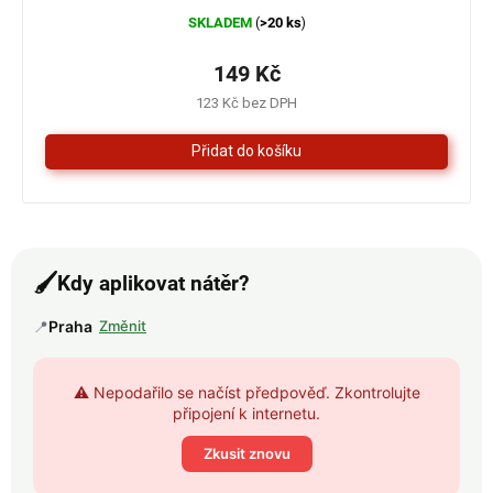
Průměrné
SKLADEM
>20 ks
(
)
hodnocení
produktu
je
149 Kč
4,3
123 Kč bez DPH
z
5
hvězdiček.
🖌️
Kdy aplikovat nátěr?
📍
Praha
Změnit
⚠️ Nepodařilo se načíst předpověď. Zkontrolujte
připojení k internetu.
Zkusit znovu