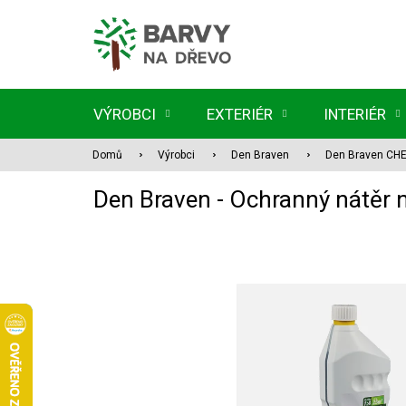
Přejít
na
obsah
VÝROBCI
EXTERIÉR
INTERIÉR
Domů
Výrobci
Den Braven
Den Braven CH
Den Braven - Ochranný nátěr