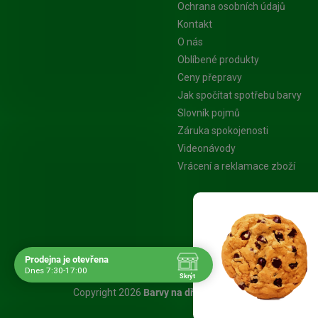
Ochrana osobních údajů
Kontakt
O nás
Oblíbené produkty
Ceny přepravy
Jak spočítat spotřebu barvy
Slovník pojmů
Záruka spokojenosti
Videonávody
Vrácení a reklamace zboží
Platba Visa
Prodejna je otevřena
Dnes 7:30-17:00
Skrýt
Navštivte nás osobně
Copyright 2026
Barvy na dřevo.cz - Specialista na nát
Čas
Pauza