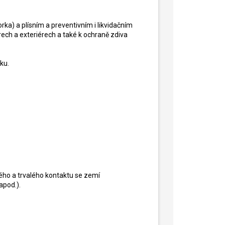
a) a plísním a preventivním i likvidačním
ech a exteriérech a také k ochraně zdiva
ku.
mého a trvalého kontaktu se zemí
apod.).