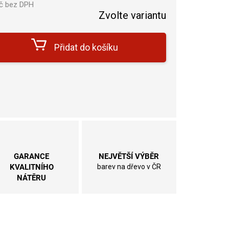
č
bez DPH
Zvolte variantu
Měrná
cena:
Přidat do košíku
GARANCE
NEJVĚTŠÍ VÝBĚR
KVALITNÍHO
barev na dřevo v ČR
NÁTĚRU