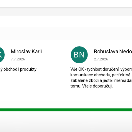
Miroslav Karli
K
BN
Hodnocení obchodu je 5 z 5 hvězdiček.
Hodnocení obchodu je
7.7.2026
2.7.2026
ý obchod i produkty
Vše OK - rychlost doručení, výbor
komunikace obchodu, perfektně
zabalené zboží a ještě i menší dá
tomu. Vřele doporučuji.