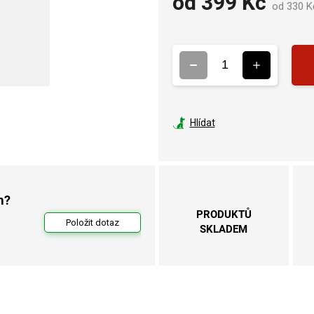
od
399 Kč
od
330 K
Hlídat
m?
PRODUKTŮ
Položit dotaz
SKLADEM