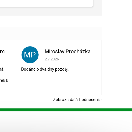
Bohuslava Nedomová
Miroslav Procházka
MP
 5 z 5 hvězdiček.
Hodnocení obchodu je 1 z 5 hvězdiček.
2.7.2026
ná
Dodáno o dva dny později.
rek k
Zobrazit další hodnocení