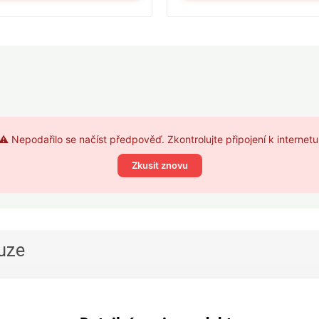
⚠️ Nepodařilo se načíst předpověď. Zkontrolujte připojení k internetu
Zkusit znovu
uze