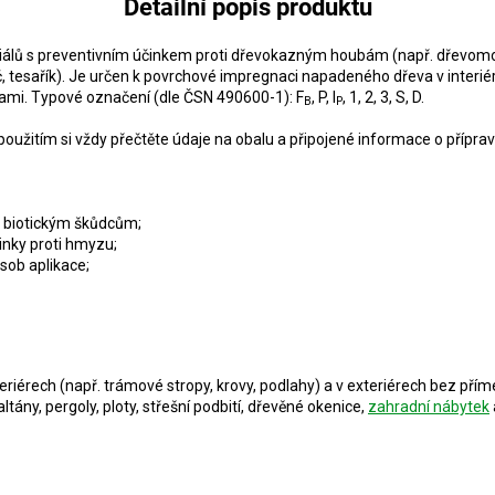
Detailní popis produktu
iálů s preventivním účinkem proti dřevokazným houbám (např. dřevomork
tesařík). Je určen k povrchové impregnaci napadeného dřeva v interiér
ami. Typové označení (dle ČSN 490600-1): F
, P, l
, 1, 2, 3, S, D.
B
P
použitím si vždy přečtěte údaje na obalu a připojené informace o příprav
i biotickým škůdcům;
inky proti hmyzu;
sob aplikace;
eriérech (např. trámové stropy, krovy, podlahy) a v exteriérech bez pří
ltány, pergoly, ploty, střešní podbití, dřevěné okenice,
zahradní nábytek