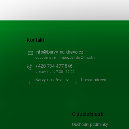
t
í
Kontakt
info
@
barvy-na-drevo.cz
+420 734 477 846
Barvy-na-dřevo.cz
barvynadrevo
O společnosti
Obchodní podmínky