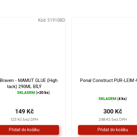
Kód:
51910BD
179 Kč
–16 %
 Braven - MAMUT GLUE (High
Ponal Construct PUR-LEIM 
tack) 290ML BÍLÝ
SKLADEM
>20 ks
(
)
Průměrné
SKLADEM
4 ks
(
)
hodnocení
produktu
149 Kč
300 Kč
je
4,3
123 Kč bez DPH
248 Kč bez DPH
z
5
hvězdiček.