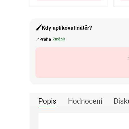
🖌️
Kdy aplikovat nátěr?
📍
Praha
Změnit
Popis
Hodnocení
Disk