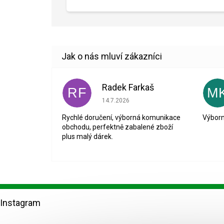
Radek Farkaš
RF
M
Hodnocení obchodu je 5 z 5 hvězdiček.
14.7.2026
Rychlé doručení, výborná komunikace
Výborn
obchodu, perfektně zabalené zboží
plus malý dárek.
Z
á
Instagram
p
a