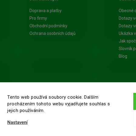
Doprava a platby
Obecné 
Pro firmy
Dotazy v
Obchodní podmínky
Dotazy vn
Ochrana osobních údajů
Ukázka v
Jak spoč
Slovník 
Blog
Tento web používá soubory cookie. Dalším
procházením tohoto webu vyjadřujete souhlas s
jejich používáním.
Nastavení
ěry dřeva
. Všechna práva vyhrazena.
Upravit nastavení cookies