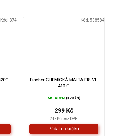
Kód:
374
Kód:
538584
330 Kč
–9 %
420G
Fischer CHEMICKÁ MALTA FIS VL
410 C
SKLADEM
>20 ks
(
)
299 Kč
247 Kč bez DPH