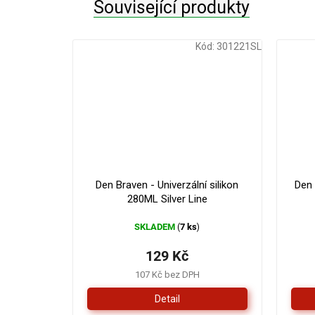
Související produkty
Kód:
301221SL
Den Braven - Univerzální silikon
Den
280ML Silver Line
SKLADEM
7 ks
(
)
129 Kč
107 Kč bez DPH
Detail