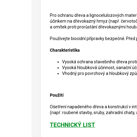
Pro ochranu dřeva a lignocelulozových mater
účinkem na dřevokazný hmyz (např. červotoč, 
a omítek proti prorůstání dřevokaznými houb
Používejte biocidní přípravky bezpečně. Před 
Charakteristika
Vysoká ochrana stavebního dřeva prot
Vysoká hloubková účinnost, sanační úč
Vhodný pro povrchový a hloubkový způ
Použití
Ošetření napadeného dřeva a konstrukcí v int
(např. roubené stavby, sruby, zahradní chaty, a
TECHNICKÝ LIST