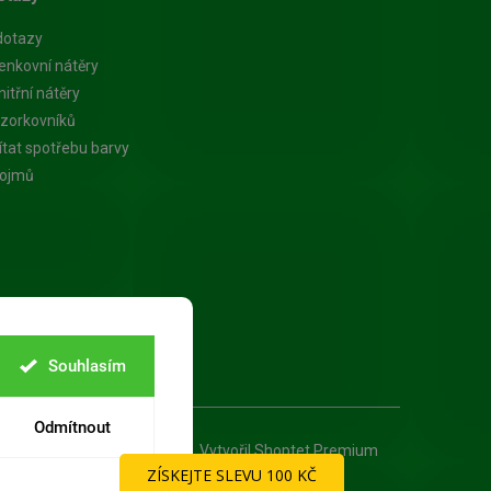
dotazy
enkovní nátěry
itřní nátěry
zorkovníků
ítat spotřebu barvy
pojmů
Souhlasím
Odmítnout
Vytvořil Shoptet Premium
ZÍSKEJTE SLEVU 100 KČ