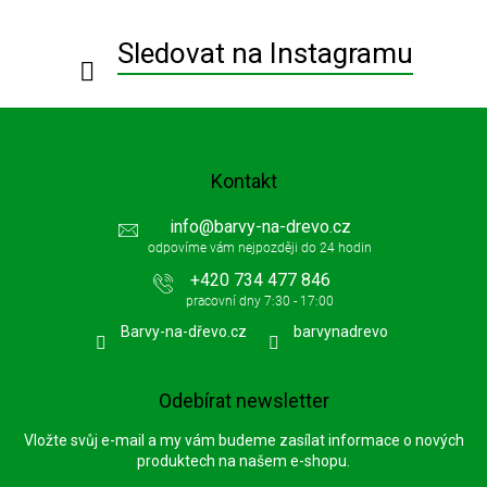
t
í
Sledovat na Instagramu
Kontakt
info
@
barvy-na-drevo.cz
+420 734 477 846
Barvy-na-dřevo.cz
barvynadrevo
Odebírat newsletter
Vložte svůj e-mail a my vám budeme zasílat informace o nových
produktech na našem e-shopu.