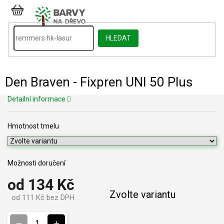
Přejít
na
NÁKUPNÍ
obsah
KOŠÍK
HLEDAT
Den Braven - Fixpren UNI 50 Plus
Detailní informace
Hmotnost tmelu
Možnosti doručení
od
134 Kč
Zvolte variantu
od
111 Kč
bez DPH
Měrná
cena: