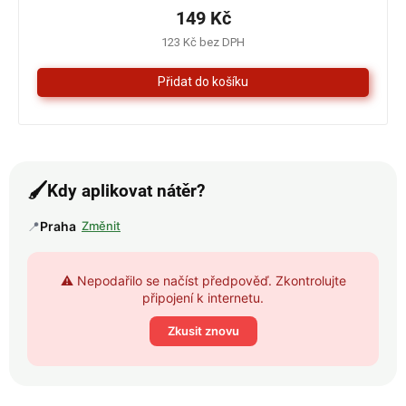
je
149 Kč
4,3
123 Kč bez DPH
z
5
hvězdiček.
🖌️
Kdy aplikovat nátěr?
📍
Praha
Změnit
⚠️ Nepodařilo se načíst předpověď. Zkontrolujte
připojení k internetu.
Zkusit znovu