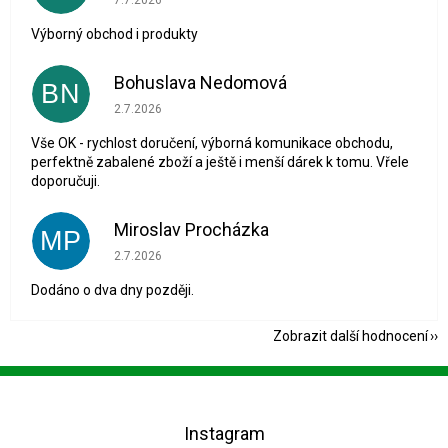
Výborný obchod i produkty
Bohuslava Nedomová
BN
Hodnocení obchodu je 5 z 5 hvězdiček.
2.7.2026
Vše OK - rychlost doručení, výborná komunikace obchodu,
perfektně zabalené zboží a ještě i menší dárek k tomu. Vřele
doporučuji.
Miroslav Procházka
MP
Hodnocení obchodu je 1 z 5 hvězdiček.
2.7.2026
Dodáno o dva dny později.
Zobrazit další hodnocení
Z
á
p
Instagram
a