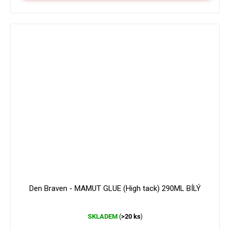
179 Kč
–16 %
Den Braven - MAMUT GLUE (High tack) 290ML BÍLÝ
Průměrné
SKLADEM
>20 ks
(
)
hodnocení
produktu