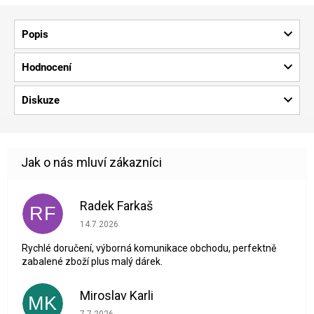
Popis
Hodnocení
Diskuze
Radek Farkaš
RF
Hodnocení obchodu je 5 z 5 hvězdiček.
14.7.2026
Rychlé doručení, výborná komunikace obchodu, perfektně
zabalené zboží plus malý dárek.
Miroslav Karli
MK
Hodnocení obchodu je 5 z 5 hvězdiček.
7.7.2026