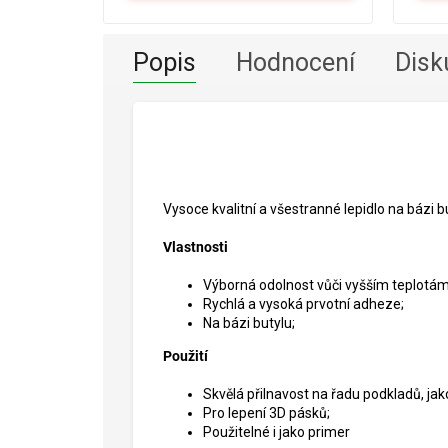
Popis
Hodnocení
Disk
Vysoce kvalitní a všestranné lepidlo na bázi bu
Vlastnosti
Výborná odolnost vůči vyšším teplotám, 
Rychlá a vysoká prvotní adheze;
Na bázi butylu;
Použití
Skvělá přilnavost na řadu podkladů, jako j
Pro lepení 3D pásků;
Použitelné i jako primer