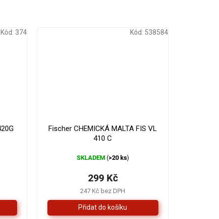
Kód:
374
Kód:
538584
330 Kč
–9 %
420G
Fischer CHEMICKÁ MALTA FIS VL
410 C
SKLADEM
>20 ks
(
)
299 Kč
247 Kč bez DPH