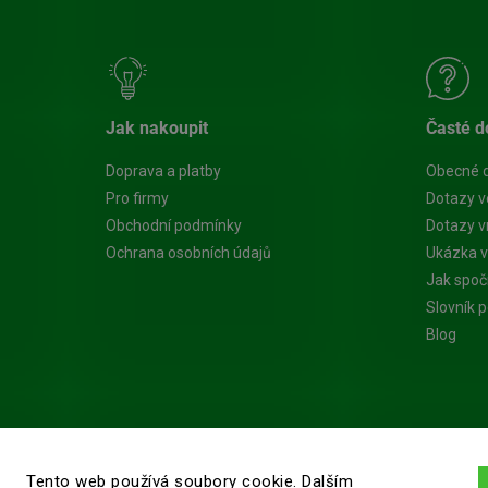
Jak nakoupit
Časté d
Doprava a platby
Obecné 
Pro firmy
Dotazy v
Obchodní podmínky
Dotazy vn
Ochrana osobních údajů
Ukázka v
Jak spoč
Slovník 
Blog
Tento web používá soubory cookie. Dalším