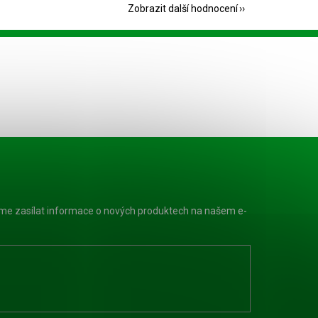
Zobrazit další hodnocení
eme zasílat informace o nových produktech na našem e-