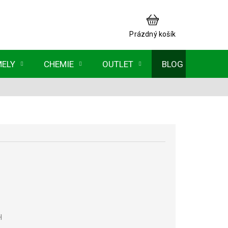
NÁKUPNÍ
KOŠÍK
Prázdný košík
MELY
CHEMIE
OUTLET
BLOG
H
Měrná