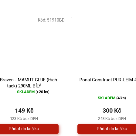
Kód:
51910BD
179 Kč
–16 %
 Braven - MAMUT GLUE (High
Ponal Construct PUR-LEIM 
tack) 290ML BÍLÝ
SKLADEM
>20 ks
(
)
Průměrné
SKLADEM
4 ks
(
)
hodnocení
produktu
149 Kč
300 Kč
je
4,3
123 Kč bez DPH
248 Kč bez DPH
z
5
hvězdiček.