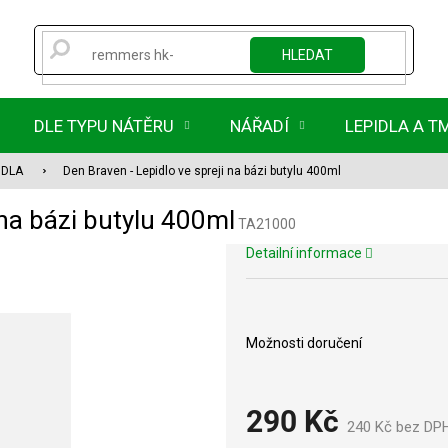
HLEDAT
DLE TYPU NÁTĚRU
NÁŘADÍ
LEPIDLA A T
IDLA
Den Braven - Lepidlo ve spreji na bázi butylu 400ml
 na bázi butylu 400ml
TA21000
Detailní informace
Možnosti doručení
290 Kč
240 Kč bez DP