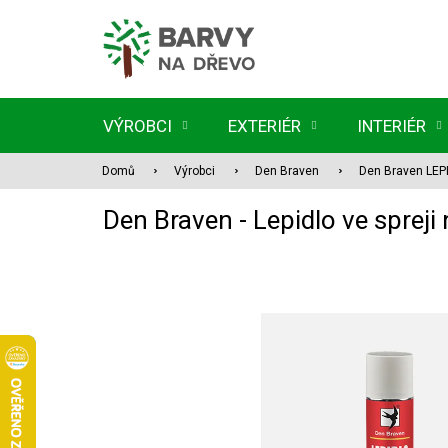
Přejít
na
obsah
VÝROBCI
EXTERIÉR
INTERIÉR
Domů
Výrobci
Den Braven
Den Braven LEP
Den Braven - Lepidlo ve spreji