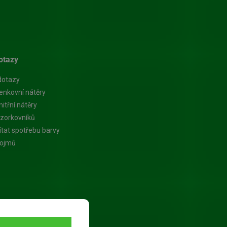
otazy
dotazy
enkovní nátěry
itřní nátěry
zorkovníků
ítat spotřebu barvy
pojmů