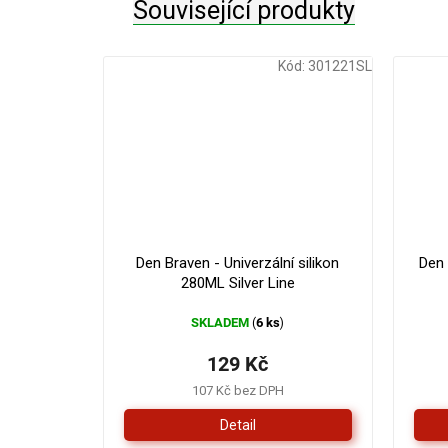
Související produkty
Kód:
301221SL
Den Braven - Univerzální silikon
Den
280ML Silver Line
SKLADEM
6 ks
(
)
129 Kč
107 Kč bez DPH
Detail