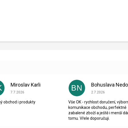
Miroslav Karli
K
BN
Hodnocení obchodu je 5 z 5 hvězdiček.
Hodnocení obchodu je
7.7.2026
2.7.2026
ý obchod i produkty
Vše OK - rychlost doručení, výbor
komunikace obchodu, perfektně
zabalené zboží a ještě i menší dá
tomu. Vřele doporučuji.