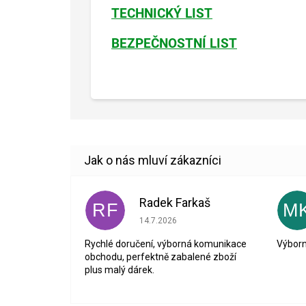
TECHNICKÝ LIST
BEZPEČNOSTNÍ LIST
Radek Farkaš
RF
M
Hodnocení obchodu je 5 z 5 hvězdiček.
14.7.2026
Rychlé doručení, výborná komunikace
Výborn
obchodu, perfektně zabalené zboží
plus malý dárek.