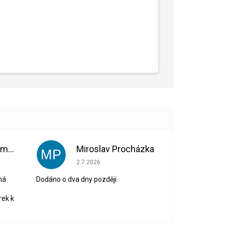
Bohuslava Nedomová
Miroslav Procházka
MP
 5 z 5 hvězdiček.
Hodnocení obchodu je 1 z 5 hvězdiček.
2.7.2026
ná
Dodáno o dva dny později.
rek k