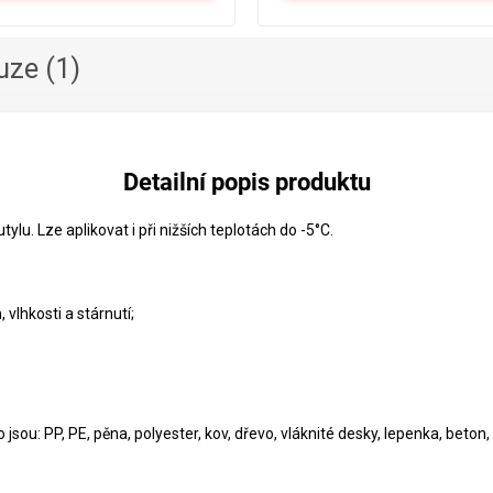
uze (1)
Detailní popis produktu
tylu. Lze aplikovat i při nižších teplotách do -5°C.
vlhkosti a stárnutí;
sou: PP, PE, pěna, polyester, kov, dřevo, vláknité desky, lepenka, beton, sk