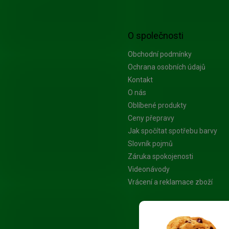
O společnosti
Obchodní podmínky
Ochrana osobních údajů
Kontakt
O nás
Oblíbené produkty
Ceny přepravy
Jak spočítat spotřebu barvy
Slovník pojmů
Záruka spokojenosti
Videonávody
Vrácení a reklamace zboží