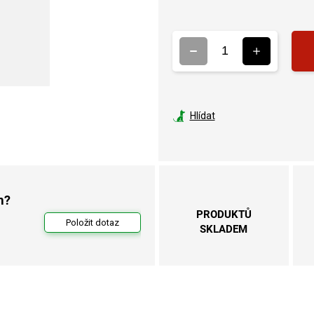
Hlídat
m?
PRODUKTŮ
Položit dotaz
SKLADEM