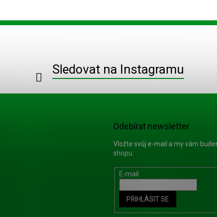
Sledovat na Instagramu
Odebírat newsletter
Vložte svůj e-mail a my vám bud
shopu.
E-mail
PŘIHLÁSIT SE