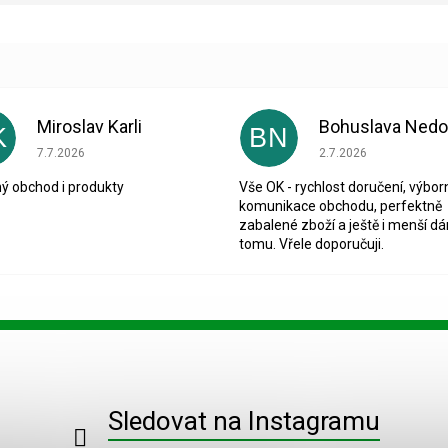
Miroslav Karli
K
BN
Hodnocení obchodu je 5 z 5 hvězdiček.
Hodnocení obchodu je
7.7.2026
2.7.2026
ý obchod i produkty
Vše OK - rychlost doručení, výbor
komunikace obchodu, perfektně
zabalené zboží a ještě i menší dá
tomu. Vřele doporučuji.
Sledovat na Instagramu