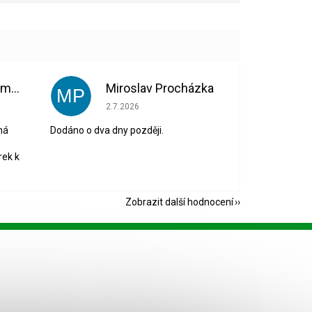
Bohuslava Nedomová
Miroslav Procházka
MP
 5 z 5 hvězdiček.
Hodnocení obchodu je 1 z 5 hvězdiček.
2.7.2026
ná
Dodáno o dva dny později.
rek k
Zobrazit další hodnocení