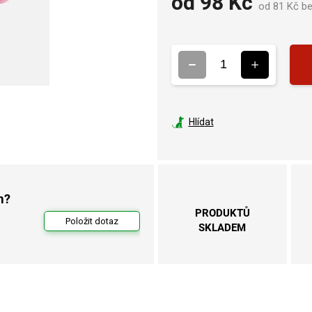
od
98 Kč
od
81 Kč
be
Hlídat
m?
PRODUKTŮ
Položit dotaz
SKLADEM