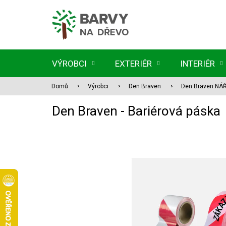
Přejít
na
obsah
VÝROBCI
EXTERIÉR
INTERIÉR
Domů
Výrobci
Den Braven
Den Braven NÁ
Den Braven - Bariérová páska