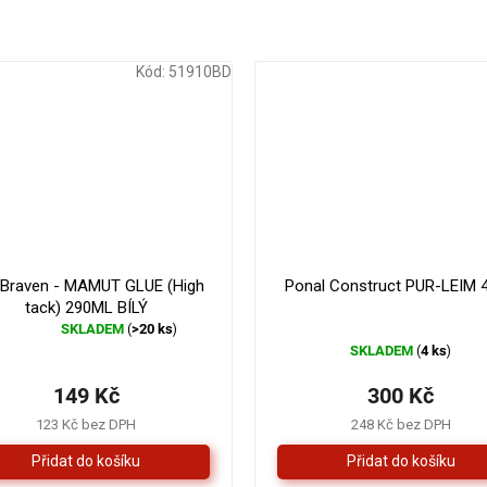
Kód:
51910BD
179 Kč
–16 %
 Braven - MAMUT GLUE (High
Ponal Construct PUR-LEIM 
tack) 290ML BÍLÝ
SKLADEM
>20 ks
(
)
Průměrné
SKLADEM
4 ks
(
)
hodnocení
produktu
149 Kč
300 Kč
je
4,3
123 Kč bez DPH
248 Kč bez DPH
z
5
hvězdiček.