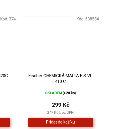
Kód:
374
Kód:
538584
330 Kč
–9 %
420G
Fischer CHEMICKÁ MALTA FIS VL
410 C
SKLADEM
>20 ks
(
)
299 Kč
247 Kč bez DPH