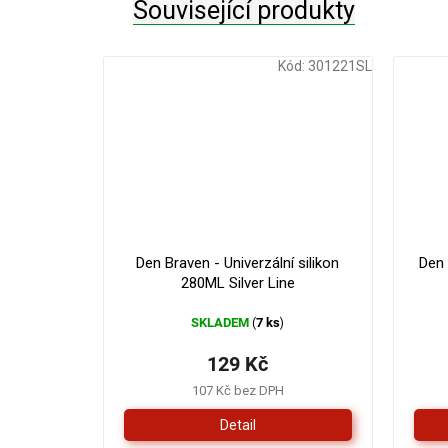
Související produkty
Kód:
301221SL
Den Braven - Univerzální silikon
Den
280ML Silver Line
SKLADEM
7 ks
(
)
129 Kč
107 Kč bez DPH
Detail