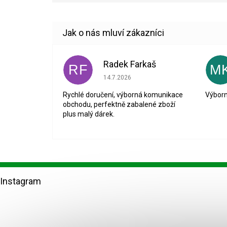
Radek Farkaš
RF
M
Hodnocení obchodu je 5 z 5 hvězdiček.
14.7.2026
Rychlé doručení, výborná komunikace
Výborn
obchodu, perfektně zabalené zboží
plus malý dárek.
Z
á
Instagram
p
a
t
í