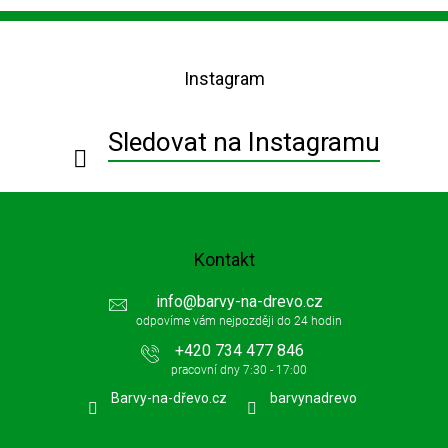
Z
á
p
Instagram
a
t
í
Sledovat na Instagramu
Kontakt
info
@
barvy-na-drevo.cz
+420 734 477 846
Barvy-na-dřevo.cz
barvynadrevo