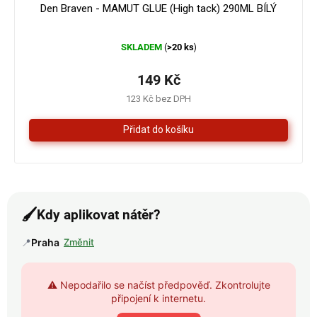
Den Braven - MAMUT GLUE (High tack) 290ML BÍLÝ
Průměrné
SKLADEM
>20 ks
(
)
hodnocení
produktu
je
149 Kč
4,3
123 Kč bez DPH
z
5
hvězdiček.
🖌️
Kdy aplikovat nátěr?
📍
Praha
Změnit
⚠️ Nepodařilo se načíst předpověď. Zkontrolujte
připojení k internetu.