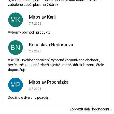
zabalené zboží plus malý dárek.
Miroslav Karli
MK
Hodnocení obchodu je 5 z 5 hvězdiček.
7.7.2026
Výborný obchod i produkty
Bohuslava Nedomová
BN
Hodnocení obchodu je 5 z 5 hvězdiček.
2.7.2026
Vše OK - rychlost doručení, výborná komunikace obchodu,
perfektně zabalené zboží a ještě i menší dárek k tomu. Vřele
doporučuji.
Miroslav Procházka
MP
Hodnocení obchodu je 1 z 5 hvězdiček.
2.7.2026
Dodáno o dva dny později.
Zobrazit další hodnocení