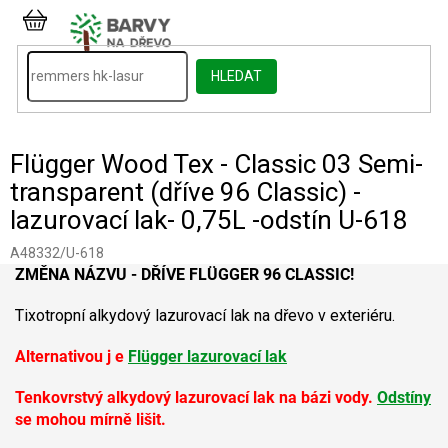
Přejít
na
NÁKUPNÍ
obsah
KOŠÍK
HLEDAT
Flügger Wood Tex - Classic 03 Semi-
transparent (dříve 96 Classic) -
lazurovací lak- 0,75L -odstín U-618
A48332/U-618
ZMĚNA NÁZVU - DŘÍVE FLÜGGER 96 CLASSIC!
Tixotropní alkydový lazurovací lak na dřevo v exteriéru.
Alternativou j e
Flügger lazurovací lak
Tenkovrstvý alkydový lazurovací lak na bázi vody.
Odstíny
se mohou mírně lišit.