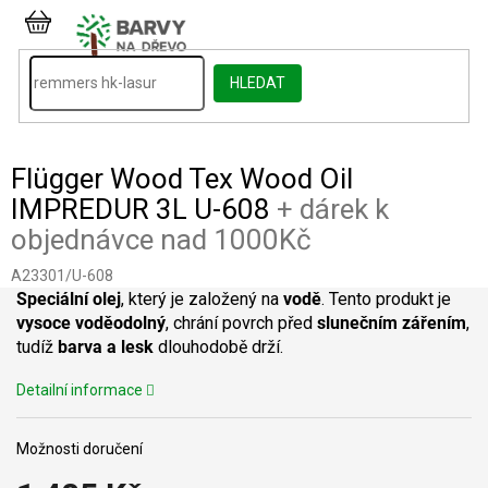
Přejít
na
NÁKUPNÍ
obsah
KOŠÍK
HLEDAT
Flügger Wood Tex Wood Oil
IMPREDUR 3L U-608
+ dárek k
objednávce nad 1000Kč
A23301/U-608
Speciální olej
, který je založený na
vodě
. Tento produkt je
vysoce voděodolný
, chrání povrch před
slunečním zářením
,
tudíž
barva a lesk
dlouhodobě drží.
Detailní informace
Možnosti doručení