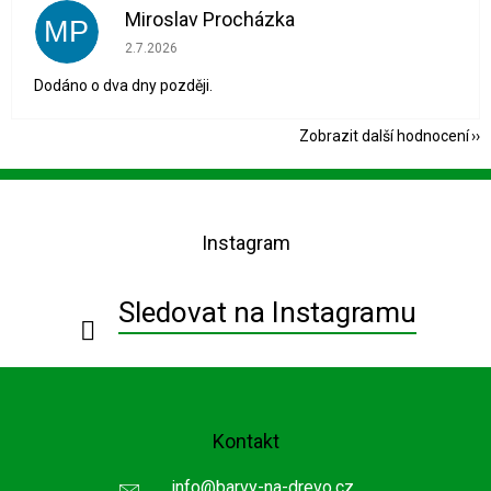
Miroslav Procházka
MP
Hodnocení obchodu je 1 z 5 hvězdiček.
2.7.2026
Dodáno o dva dny později.
Zobrazit další hodnocení
Z
á
p
Instagram
a
t
í
Sledovat na Instagramu
Kontakt
info
@
barvy-na-drevo.cz