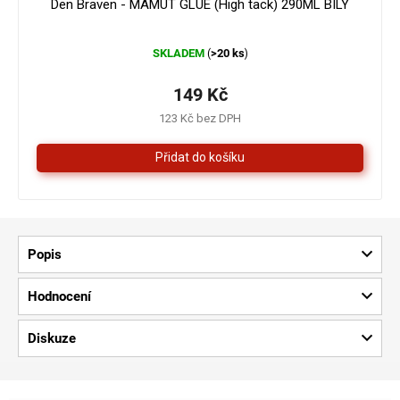
Den Braven - MAMUT GLUE (High tack) 290ML BÍLÝ
Průměrné
SKLADEM
>20 ks
(
)
hodnocení
produktu
je
149 Kč
4,3
123 Kč bez DPH
z
5
hvězdiček.
Popis
Hodnocení
Diskuze