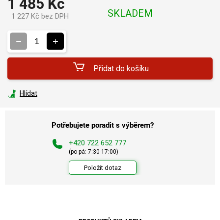
1 485 Kč
SKLADEM
1 227 Kč bez DPH
Měrná
cena:
Přidat do košíku
Hlídat
Potřebujete poradit s výběrem?
+420 722 652 777
(po-pá: 7:30-17:00)
Položit dotaz