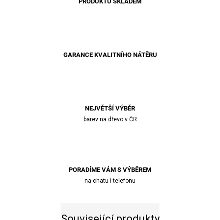
PRODUKTŮ SKLADEM
GARANCE KVALITNÍHO NÁTĚRU
NEJVĚTŠÍ VÝBĚR
barev na dřevo v ČR
PORADÍME VÁM S VÝBĚREM
na chatu i telefonu
Související produkty