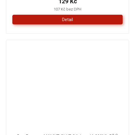
129 Kč
107 Kč bez DPH
Detail
179 Kč
–16 %