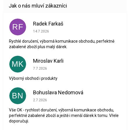
Radek Farkaš
RF
Hodnocení obchodu je 5 z 5 hvězdiček.
14.7.2026
Rychlé doručení, výborná komunikace obchodu, perfektně
zabalené zboží plus malý dárek.
Miroslav Karli
MK
Hodnocení obchodu je 5 z 5 hvězdiček.
7.7.2026
Výborný obchod i produkty
Bohuslava Nedomová
BN
Hodnocení obchodu je 5 z 5 hvězdiček.
2.7.2026
Vše OK - rychlost doručení, výborná komunikace obchodu,
perfektně zabalené zboží a ještě i menší dárek k tomu. Vřele
doporučuji.