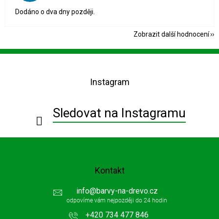
Dodáno o dva dny později.
Zobrazit další hodnocení
Z
á
p
Instagram
a
t
í
Sledovat na Instagramu
Kontakt
info
@
barvy-na-drevo.cz
+420 734 477 846