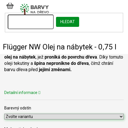
Přejít
na
NÁKUPNÍ
obsah
KOŠÍK
HLEDAT
Flügger NW Olej na nábytek - 0,75 l
olej na nábytek
, jež
proniká do povrchu dřeva
. Díky tomuto
oleji tekutiny a
špína nepronikne do dřeva
, čímž chrání
barvu dřeva před
jejími změnami.
Detailní informace
Barevný odstín