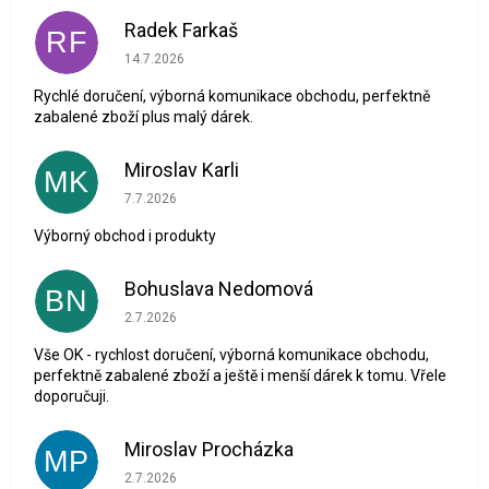
Radek Farkaš
RF
Hodnocení obchodu je 5 z 5 hvězdiček.
14.7.2026
Rychlé doručení, výborná komunikace obchodu, perfektně
zabalené zboží plus malý dárek.
Miroslav Karli
MK
Hodnocení obchodu je 5 z 5 hvězdiček.
7.7.2026
Výborný obchod i produkty
Bohuslava Nedomová
BN
Hodnocení obchodu je 5 z 5 hvězdiček.
2.7.2026
Vše OK - rychlost doručení, výborná komunikace obchodu,
perfektně zabalené zboží a ještě i menší dárek k tomu. Vřele
doporučuji.
Miroslav Procházka
MP
Hodnocení obchodu je 1 z 5 hvězdiček.
2.7.2026