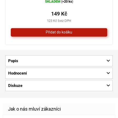
SKLADEM
>20 ks
(
)
hodnocení
produktu
je
149 Kč
4,3
123 Kč bez DPH
z
5
hvězdiček.
Popis
Hodnocení
Diskuze