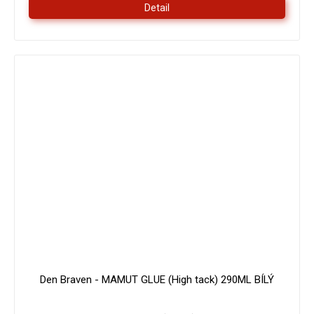
Detail
179 Kč
–16 %
Den Braven - MAMUT GLUE (High tack) 290ML BÍLÝ
Průměrné