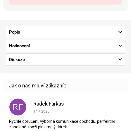
Popis
Hodnocení
Diskuze
Radek Farkaš
RF
Hodnocení obchodu je 5 z 5 hvězdiček.
14.7.2026
Rychlé doručení, výborná komunikace obchodu, perfektně
zabalené zboží plus malý dárek.