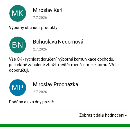
Miroslav Karli
MK
Hodnocení obchodu je 5 z 5 hvězdiček.
7.7.2026
Výborný obchod i produkty
Bohuslava Nedomová
BN
Hodnocení obchodu je 5 z 5 hvězdiček.
2.7.2026
Vše OK - rychlost doručení, výborná komunikace obchodu,
perfektně zabalené zboží a ještě i menší dárek k tomu. Vřele
doporučuji.
Miroslav Procházka
MP
Hodnocení obchodu je 1 z 5 hvězdiček.
2.7.2026
Dodáno o dva dny později.
Zobrazit další hodnocení
Z