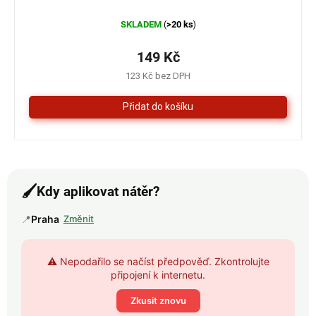
Průměrné
SKLADEM
>20 ks
(
)
hodnocení
produktu
je
149 Kč
4,3
123 Kč bez DPH
z
5
hvězdiček.
🖌️
Kdy aplikovat nátěr?
📍
Praha
Změnit
⚠️ Nepodařilo se načíst předpověď. Zkontrolujte
připojení k internetu.
Zkusit znovu