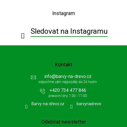
á
p
Instagram
a
t
í
Sledovat na Instagramu
Kontakt
info
@
barvy-na-drevo.cz
+420 734 477 846
Barvy-na-dřevo.cz
barvynadrevo
Odebírat newsletter