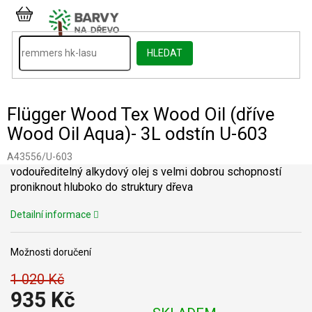
Přejít
na
NÁKUPNÍ
obsah
KOŠÍK
HLEDAT
Flügger Wood Tex Wood Oil (dříve
Wood Oil Aqua)- 3L odstín U-603
A43556/U-603
vodouředitelný alkydový olej s velmi dobrou schopností
proniknout hluboko do struktury dřeva
Detailní informace
Možnosti doručení
1 020 Kč
935 Kč