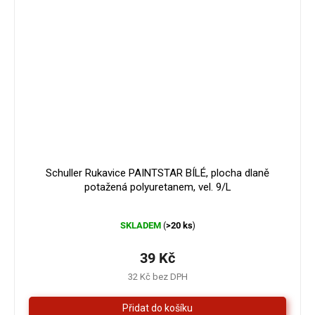
Schuller Rukavice PAINTSTAR BÍLÉ, plocha dlaně
potažená polyuretanem, vel. 9/L
Průměrné
SKLADEM
>20 ks
(
)
hodnocení
produktu
je
39 Kč
5,0
32 Kč bez DPH
z
5
hvězdiček.