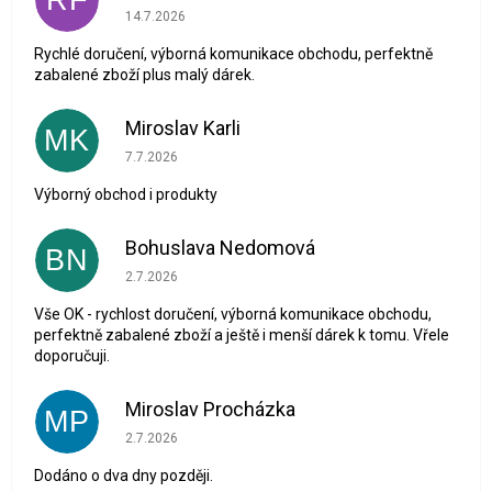
Hodnocení obchodu je 5 z 5 hvězdiček.
14.7.2026
Rychlé doručení, výborná komunikace obchodu, perfektně
zabalené zboží plus malý dárek.
Miroslav Karli
MK
Hodnocení obchodu je 5 z 5 hvězdiček.
7.7.2026
Výborný obchod i produkty
Bohuslava Nedomová
BN
Hodnocení obchodu je 5 z 5 hvězdiček.
2.7.2026
Vše OK - rychlost doručení, výborná komunikace obchodu,
perfektně zabalené zboží a ještě i menší dárek k tomu. Vřele
doporučuji.
Miroslav Procházka
MP
Hodnocení obchodu je 1 z 5 hvězdiček.
2.7.2026
Dodáno o dva dny později.