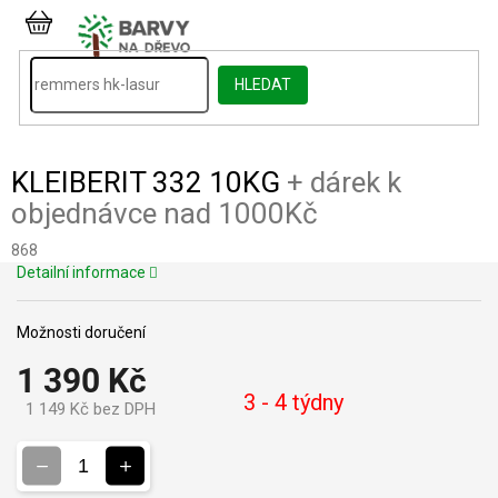
Přejít
na
NÁKUPNÍ
obsah
KOŠÍK
HLEDAT
KLEIBERIT 332 10KG
+ dárek k
objednávce nad 1000Kč
868
Detailní informace
Možnosti doručení
1 390 Kč
3 - 4 týdny
1 149 Kč bez DPH
Měrná
cena: