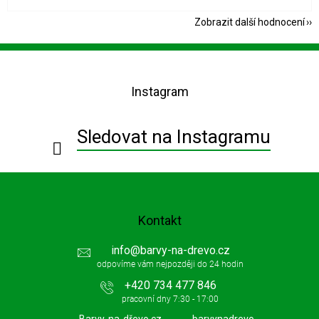
Zobrazit další hodnocení
Z
á
p
Instagram
a
t
í
Sledovat na Instagramu
Kontakt
info
@
barvy-na-drevo.cz
+420 734 477 846
Barvy-na-dřevo.cz
barvynadrevo